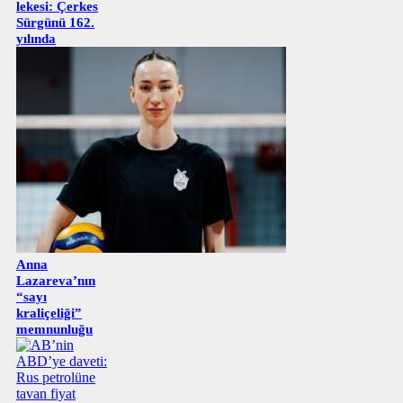
lekesi: Çerkes
Sürgünü 162.
yılında
Anna
Lazareva’nın
“sayı
kraliçeliği”
memnunluğu