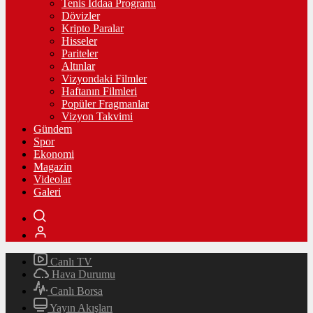
Tenis İddaa Programı
Dövizler
Kripto Paralar
Hisseler
Pariteler
Altınlar
Vizyondaki Filmler
Haftanın Filmleri
Popüler Fragmanlar
Vizyon Takvimi
Gündem
Spor
Ekonomi
Magazin
Videolar
Galeri
Canlı TV
Hava Durumu
Canlı Borsa
Yayın Akışları