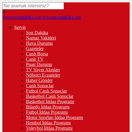
yalovasondakika.org
yalovasondakika.org
Servis
Son Dakika
Namaz Vakitleri
Hava Durumu
Gazeteler
Canlı Borsa
Canlı TV
Puan Durumu
TV Yayın Akışları
Nöbetçi Eczaneler
Haber Gönder
Canlı Sonuçlar
Futbol Canlı Sonuçlar
Basketbol Canlı Sonuçlar
Basketbol İddaa Programı
Bilardo İddaa Programı
Futbol İddaa Programı
Motor Sporları İddaa Programı
Hentbol İddaa Programı
Voleybol İddaa Programı