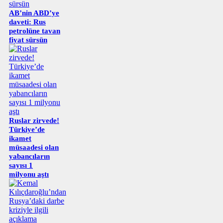
AB’nin ABD’ye
daveti: Rus
petrolüne tavan
fiyat sürsün
Ruslar zirvede!
Türkiye’de
ikamet
müsaadesi olan
yabancıların
sayısı 1
milyonu aştı