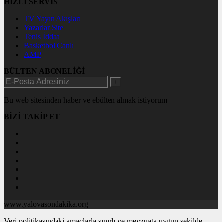
HIZLI SERVİS
TV Yayın Akışları
Yazarlar Site
Tenis İddaa
Basketbol Canlı
AMP
BÜLTEN ABONELİĞİ
+
Bu web sitesinden haber ve ebülten almak istiyorum
BİZİ TAKİP ET
www.yalovasondakika.org
Veri politikasındaki amaçlarla sınırlı ve mevzuata uygun şekilde