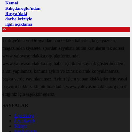
Kemal
Kılıçdaroğlu’ndan
Rusya’daki
darbe kriziyle
ilgili açıklama
Türkiye'den ve Dünya’dan son dakika haberler, köşe yazıları,
magazinden siyasete, spordan seyahate bütün konuların tek adresi
www.yalovasondakika.org platformunda;
www.yalovasondakika.org haber içerikleri kaynak gösterilmeden
alıntı yapılamaz, kanuna aykırı ve izinsiz olarak kopyalanamaz,
başka yerde yayınlanamaz. Aykırı işlem yapan kişi/kişiler için yasal
başvuru hakkı saklı tutulmaktadır. www.yalovasondakika.org tercih
ettiğiniz için teşekkür ederiz.
SAYFALAR
Üye Girişi
Üye Kaydı
Künye
Hakkımızda