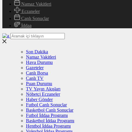
Namaz Vakitleri
Eczaneler
Canlı Sonuçlar
İddaa
Son Dakika
Namaz Vakitleri
Hava Durumu
Gazeteler
Canlı Borsa
Canlı TV
Puan Durumu
TV Yayın Akışları
Nöbetçi Eczaneler
Haber Gönder
Futbol Canlı Sonuçlar
Basketbol Canlı Sonuçlar
Futbol İddaa Programı
Basketbol İddaa Programı
Hentbol İddaa Programı
Voleybol İddaa Programı