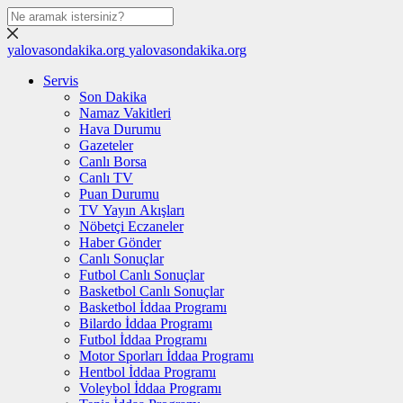
yalovasondakika.org
yalovasondakika.org
Servis
Son Dakika
Namaz Vakitleri
Hava Durumu
Gazeteler
Canlı Borsa
Canlı TV
Puan Durumu
TV Yayın Akışları
Nöbetçi Eczaneler
Haber Gönder
Canlı Sonuçlar
Futbol Canlı Sonuçlar
Basketbol Canlı Sonuçlar
Basketbol İddaa Programı
Bilardo İddaa Programı
Futbol İddaa Programı
Motor Sporları İddaa Programı
Hentbol İddaa Programı
Voleybol İddaa Programı