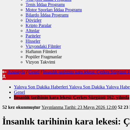
Tenis İddaa Programı
Motor Sporları İddaa Programı
Bilardo İddaa Programı
Dövizler
Kripto Paralar
Altınlar
Pariteler
Hisseler
Vizyondaki Filmler
Haftanın Filmleri
Popüler Fragmanlar
Vizyon Takvimi
Anasayfa
/
Genel
/
İnsanlık tarihinin kara lekesi: Çerkes Sürgünü 1
Yalova Son Dakika Haberleri Yalova Son Dakika Yalova Haber
Genel
İnsanlık tarihinin kara lekesi: Çerkes Sürgünü 162. yılında
52 kez okunmuştur
Yayınlanma Tarihi: 23 Mayıs 2026 12:00
52
23
İnsanlık tarihinin kara lekesi: 