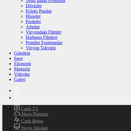
Tenis İddaa Programı
Dövizler
Kripto Paralar
Hisseler
Pariteler
Altınlar
Vizyondaki Filmler
Haftanın Filmleri
Popüler Fragmanlar
Vizyon Takvimi
Gündem
Spor
Ekonomi
Magazin
Videolar
Galeri
Canlı TV
Hava Durumu
Canlı Borsa
Yayın Akışları