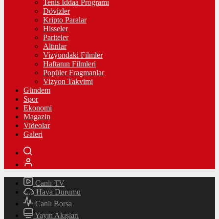
Tenis İddaa Programı
Dövizler
Kripto Paralar
Hisseler
Pariteler
Altınlar
Vizyondaki Filmler
Haftanın Filmleri
Popüler Fragmanlar
Vizyon Takvimi
Gündem
Spor
Ekonomi
Magazin
Videolar
Galeri
Canlı TV
Hava Durumu
Canlı Borsa
Yayın Akışları