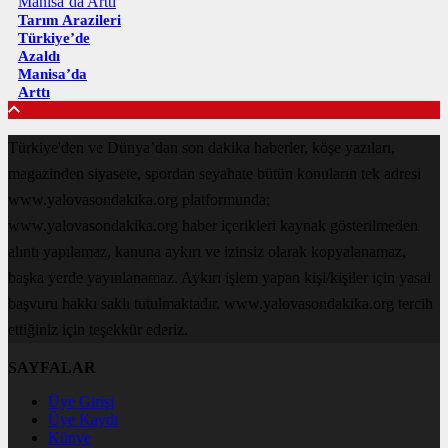
Tarım Arazileri
Türkiye’de
Azaldı
Manisa’da
Arttı
Türkiye'den ve Dünya’dan son dakika haberler, köşe yazıları,
magazinden siyasete, spordan seyahate bütün konuların tek adresi
www.yalovasondakika.org platformunda;
www.yalovasondakika.org haber içerikleri kaynak gösterilmeden
alıntı yapılamaz, kanuna aykırı ve izinsiz olarak kopyalanamaz,
başka yerde yayınlanamaz. Aykırı işlem yapan kişi/kişiler için yasal
başvuru hakkı saklı tutulmaktadır. www.yalovasondakika.org tercih
ettiğiniz için teşekkür ederiz.
SAYFALAR
Üye Girişi
Üye Kaydı
Künye