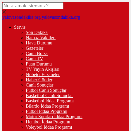
yalovasondakika.org
yalovasondakika.org
Servis
Son Dakika
Namaz Vakitleri
Hava Durumu
Gazeteler
Canlı Borsa
Canlı TV
Puan Durumu
TV Yayın Akışları
Nöbetçi Eczaneler
Haber Gönder
Canlı Sonuçlar
Futbol Canlı Sonuçlar
Basketbol Canlı Sonuçlar
Basketbol İddaa Programı
Bilardo İddaa Programı
Futbol İddaa Programı
Motor Sporları İddaa Programı
Hentbol İddaa Programı
Voleybol İddaa Programı