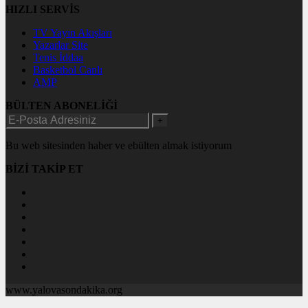
HIZLI SERVİS
TV Yayın Akışları
Yazarlar Site
Tenis İddaa
Basketbol Canlı
AMP
BÜLTEN ABONELİĞİ
+
Bu web sitesinden haber ve ebülten almak istiyorum
BİZİ TAKİP ET
www.yalovasondakika.org