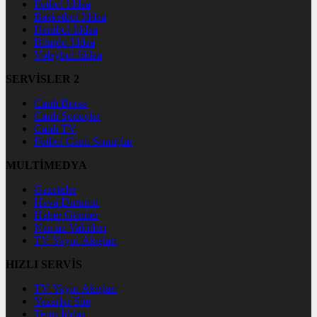
Futbol İddaa
Basketbol İddaa
Hentbol İddaa
Bilardo İddaa
Voleybol İddaa
SERVİSLER 2
Canlı Borsa
Canlı Sonuçlar
Canlı TV
Futbol Canlı Sonuçlar
MULTİMEDYA
Gazeteler
Hava Durumu
Haber Gönder
Namaz Vakitleri
TV Yayın Akışları
HIZLI SERVİS
TV Yayın Akışları
Yazarlar Site
Tenis İddaa