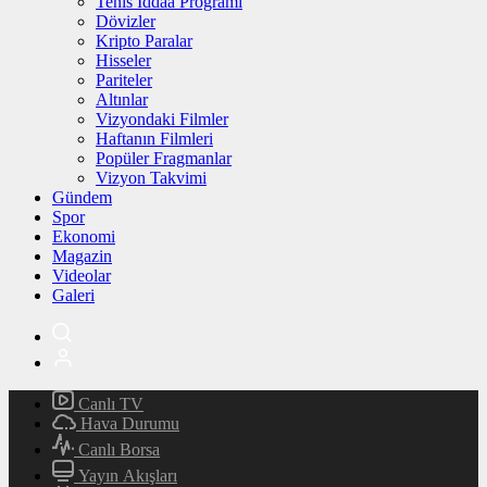
Tenis İddaa Programı
Dövizler
Kripto Paralar
Hisseler
Pariteler
Altınlar
Vizyondaki Filmler
Haftanın Filmleri
Popüler Fragmanlar
Vizyon Takvimi
Gündem
Spor
Ekonomi
Magazin
Videolar
Galeri
Canlı TV
Hava Durumu
Canlı Borsa
Yayın Akışları