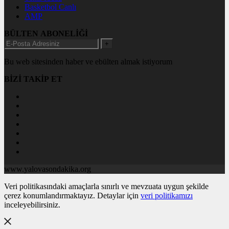
Basketbol Canlı
AMP
BÜLTEN ABONELİĞİ
+
Bu web sitesinden haber ve ebülten almak istiyorum
BİZİ TAKİP ET
www.yalovasondakika.org
Veri politikasındaki amaçlarla sınırlı ve mevzuata uygun şekilde
çerez konumlandırmaktayız. Detaylar için
veri politikamızı
inceleyebilirsiniz.