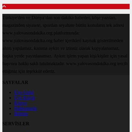
Türkiye'den ve Dünya’dan son dakika haberler, köşe yazıları,
magazinden siyasete, spordan seyahate bütün konuların tek adresi
www.yalovasondakika.org platformunda;
www.yalovasondakika.org haber içerikleri kaynak gösterilmeden
alıntı yapılamaz, kanuna aykırı ve izinsiz olarak kopyalanamaz,
başka yerde yayınlanamaz. Aykırı işlem yapan kişi/kişiler için yasal
başvuru hakkı saklı tutulmaktadır. www.yalovasondakika.org tercih
ettiğiniz için teşekkür ederiz.
SAYFALAR
Üye Girişi
Üye Kaydı
Künye
Hakkımızda
İletişim
SERVİSLER