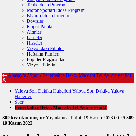
Tenis İddaa Programı
Motor Sporları İddaa Programı
Bilardo İddaa Programı
Dövizler
Kripto Paralar
Altınlar
Pariteler
Hisseler
Vizyondaki Filmler
Haftanın Filmleri
Popüler Fragmanlar
Vizyon Takvimi
Anasayfa
/
Spor
/
Fenerbahçe Beko, Maccabi Tel Aviv’e yenildi
Yalova Son Dakika Haberleri Yalova Son Dakika Yalova
Haberleri
Spor
Fenerbahçe Beko, Maccabi Tel Aviv’e yenildi
309 kez okunmuştur
Yayınlanma Tarihi: 19 Kasım 2023 00:29
309
19 Kasım 2023