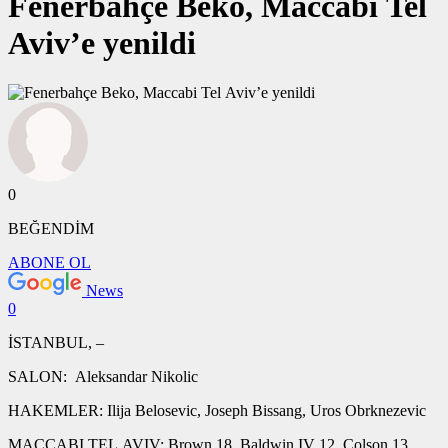
Fenerbahçe Beko, Maccabi Tel
Aviv’e yenildi
0
BEĞENDİM
ABONE OL
News
0
İSTANBUL, –
SALON: Aleksandar Nikolic
HAKEMLER: Ilija Belosevic, Joseph Bissang, Uros Obrknezevic
MACCABI TEL AVIV: Brown 18, Baldwin IV 12, Colson 13,