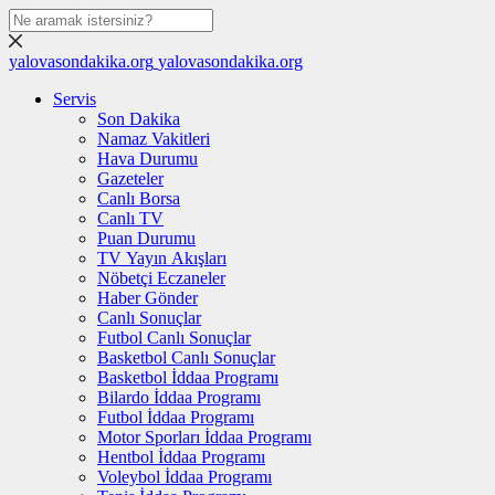
yalovasondakika.org
yalovasondakika.org
Servis
Son Dakika
Namaz Vakitleri
Hava Durumu
Gazeteler
Canlı Borsa
Canlı TV
Puan Durumu
TV Yayın Akışları
Nöbetçi Eczaneler
Haber Gönder
Canlı Sonuçlar
Futbol Canlı Sonuçlar
Basketbol Canlı Sonuçlar
Basketbol İddaa Programı
Bilardo İddaa Programı
Futbol İddaa Programı
Motor Sporları İddaa Programı
Hentbol İddaa Programı
Voleybol İddaa Programı