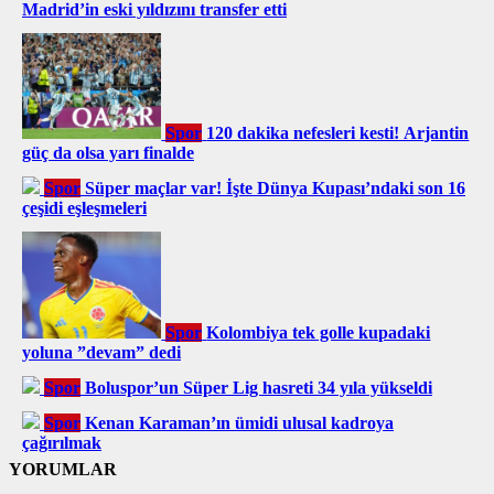
Madrid’in eski yıldızını transfer etti
Spor
120 dakika nefesleri kesti! Arjantin
güç da olsa yarı finalde
Spor
Süper maçlar var! İşte Dünya Kupası’ndaki son 16
çeşidi eşleşmeleri
Spor
Kolombiya tek golle kupadaki
yoluna ”devam” dedi
Spor
Boluspor’un Süper Lig hasreti 34 yıla yükseldi
Spor
Kenan Karaman’ın ümidi ulusal kadroya
çağırılmak
YORUMLAR