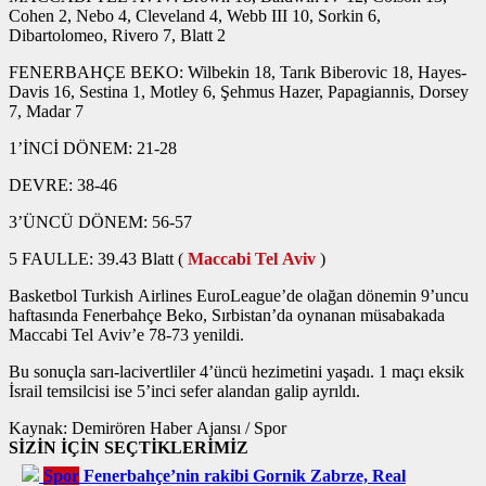
Cohen 2, Nebo 4, Cleveland 4, Webb III 10, Sorkin 6,
Dibartolomeo, Rivero 7, Blatt 2
FENERBAHÇE BEKO: Wilbekin 18, Tarık Biberovic 18, Hayes-
Davis 16, Sestina 1, Motley 6, Şehmus Hazer, Papagiannis, Dorsey
7, Madar 7
1’İNCİ DÖNEM: 21-28
DEVRE: 38-46
3’ÜNCÜ DÖNEM: 56-57
5 FAULLE: 39.43 Blatt (
Maccabi Tel Aviv
)
Basketbol Turkish Airlines EuroLeague’de olağan dönemin 9’uncu
haftasında Fenerbahçe Beko, Sırbistan’da oynanan müsabakada
Maccabi Tel Aviv’e 78-73 yenildi.
Bu sonuçla sarı-lacivertliler 4’üncü hezimetini yaşadı. 1 maçı eksik
İsrail temsilcisi ise 5’inci sefer alandan galip ayrıldı.
Kaynak: Demirören Haber Ajansı / Spor
SİZİN İÇİN SEÇTİKLERİMİZ
Spor
Fenerbahçe’nin rakibi Gornik Zabrze, Real