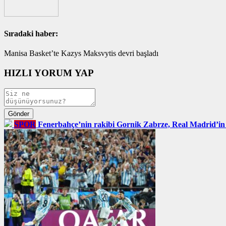
Sıradaki haber:
Manisa Basket’te Kazys Maksvytis devri başladı
HIZLI YORUM YAP
SPOR
Fenerbahçe’nin rakibi Gornik Zabrze, Real Madrid’in esk