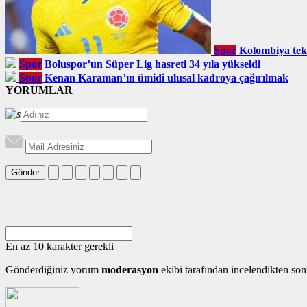
Spor
Kolombiya tek
Spor
Boluspor’un Süper Lig hasreti 34 yıla yükseldi
Spor
Kenan Karaman’ın ümidi ulusal kadroya çağırılmak
YORUMLAR
Gönder
En az 10 karakter gerekli
Gönderdiğiniz yorum
moderasyon
ekibi tarafından incelendikten son