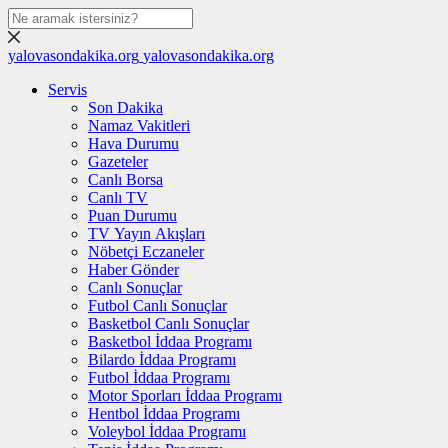
yalovasondakika.org
yalovasondakika.org
Servis
Son Dakika
Namaz Vakitleri
Hava Durumu
Gazeteler
Canlı Borsa
Canlı TV
Puan Durumu
TV Yayın Akışları
Nöbetçi Eczaneler
Haber Gönder
Canlı Sonuçlar
Futbol Canlı Sonuçlar
Basketbol Canlı Sonuçlar
Basketbol İddaa Programı
Bilardo İddaa Programı
Futbol İddaa Programı
Motor Sporları İddaa Programı
Hentbol İddaa Programı
Voleybol İddaa Programı