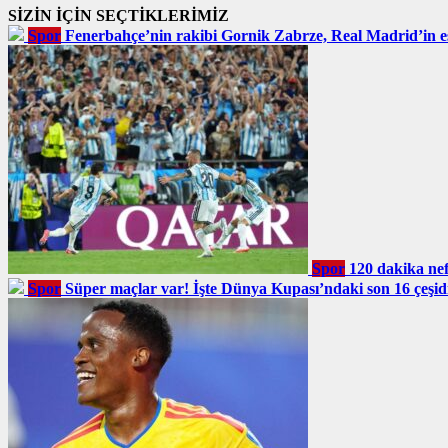
SİZİN İÇİN SEÇTİKLERİMİZ
Spor
Fenerbahçe’nin rakibi Gornik Zabrze, Real Madrid’in eski
Spor
120 dakika nefe
Spor
Süper maçlar var! İşte Dünya Kupası’ndaki son 16 çeşidi