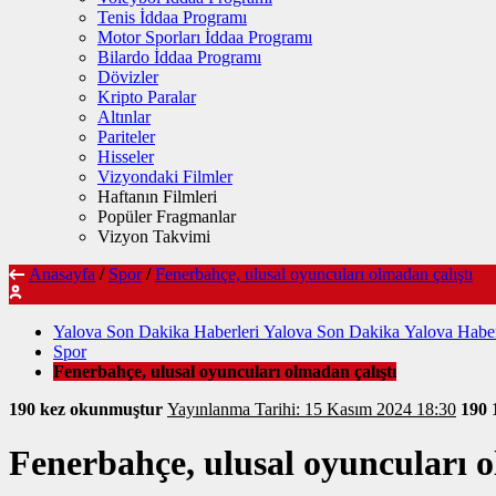
Tenis İddaa Programı
Motor Sporları İddaa Programı
Bilardo İddaa Programı
Dövizler
Kripto Paralar
Altınlar
Pariteler
Hisseler
Vizyondaki Filmler
Haftanın Filmleri
Popüler Fragmanlar
Vizyon Takvimi
Anasayfa
/
Spor
/
Fenerbahçe, ulusal oyuncuları olmadan çalıştı
Yalova Son Dakika Haberleri Yalova Son Dakika Yalova Haber
Spor
Fenerbahçe, ulusal oyuncuları olmadan çalıştı
190 kez okunmuştur
Yayınlanma Tarihi: 15 Kasım 2024 18:30
190
Fenerbahçe, ulusal oyuncuları o