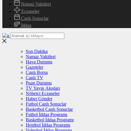
Namaz Vakitleri
Eczaneler
Canlı Sonuçlar
İddaa
Son Dakika
Namaz Vakitleri
Hava Durumu
Gazeteler
Canlı Borsa
Canlı TV
Puan Durumu
TV Yayın Akışları
Nöbetçi Eczaneler
Haber Gönder
Futbol Canlı Sonuçlar
Basketbol Canlı Sonuçlar
Futbol İddaa Programı
Basketbol İddaa Programı
Hentbol İddaa Programı
Voleybol İddaa Programı