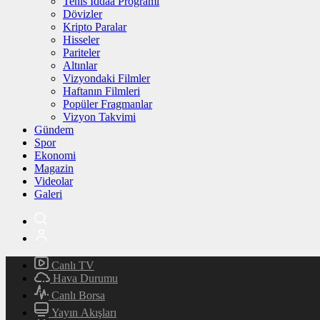
Tenis İddaa Programı
Dövizler
Kripto Paralar
Hisseler
Pariteler
Altınlar
Vizyondaki Filmler
Haftanın Filmleri
Popüler Fragmanlar
Vizyon Takvimi
Gündem
Spor
Ekonomi
Magazin
Videolar
Galeri
Canlı TV
Hava Durumu
Canlı Borsa
Yayın Akışları