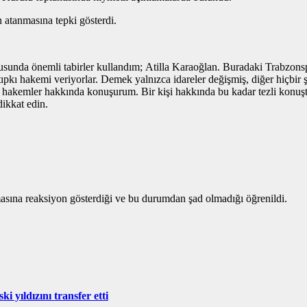
atanmasına tepki gösterdi.
da önemli tabirler kullandım; Atilla Karaoğlan. Buradaki Trabzonspor 
tıpkı hakemi veriyorlar. Demek yalnızca idareler değişmiş, diğer hiç
akemler hakkında konuşurum. Bir kişi hakkında bu kadar tezli konuştu
dikkat edin.
nmasına reaksiyon gösterdiği ve bu durumdan şad olmadığı öğrenildi.
 yıldızını transfer etti