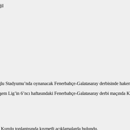
oğlu Stadyumu’nda oynanacak Fenerbahçe-Galatasaray derbisinde hakem
em Lig’in 6’ncı haftasındaki Fenerbahçe-Galatasaray derbi maçında Ka
Kurulu toplantısında kıymetli açıklamalarda bulundu.