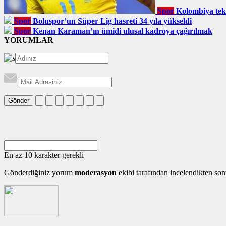
Spor
Kolombiya tek
Spor
Boluspor’un Süper Lig hasreti 34 yıla yükseldi
Spor
Kenan Karaman’ın ümidi ulusal kadroya çağırılmak
YORUMLAR
Gönder
En az 10 karakter gerekli
Gönderdiğiniz yorum
moderasyon
ekibi tarafından incelendikten son