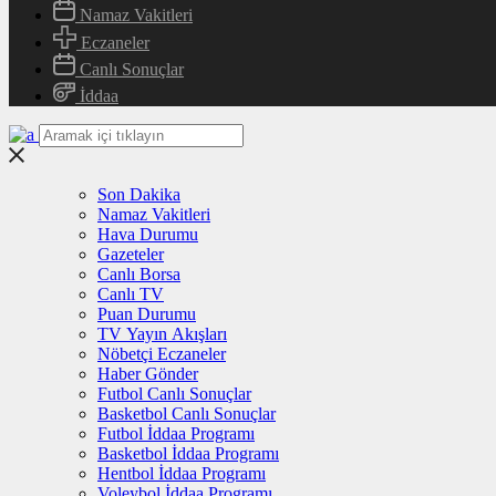
Namaz Vakitleri
Eczaneler
Canlı Sonuçlar
İddaa
Son Dakika
Namaz Vakitleri
Hava Durumu
Gazeteler
Canlı Borsa
Canlı TV
Puan Durumu
TV Yayın Akışları
Nöbetçi Eczaneler
Haber Gönder
Futbol Canlı Sonuçlar
Basketbol Canlı Sonuçlar
Futbol İddaa Programı
Basketbol İddaa Programı
Hentbol İddaa Programı
Voleybol İddaa Programı