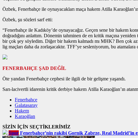
Özbek, Fenerbahçe ile oynayacakları maça hakem Atilla Karaoğlan’ın 
Özbek, şu sözleri sarf etti:
“Fenerbahçe ile Kadıköy’de oynayacağız. Geçen sene bir hakem konusun
doğradığını anlattım. Dönemin tahminen de en kritik maçına yeniden 
bir çok şey söyledim. Diğer bir hakem kalmadı mı MHK? Ben çok az h
lig maçları daha da zorlaşacaktır. TFF’ye sesleniyorum, bu atamalara 
FENERBAHÇE ŞAD DEĞİL
Öte yandan Fenerbahçe cephesi ile ilgili de bir gelişme yaşandı.
Sarı-lacivertli idarenin kritik derbiye hakem Atilla Karaoğlan’ın ata
Fenerbahçe
Galatasaray
Hakem
Karaoğlan
SİZİN İÇİN SEÇTİKLERİMİZ
Spor
Fenerbahçe’nin rakibi Gornik Zabrze, Real Madrid’in eski