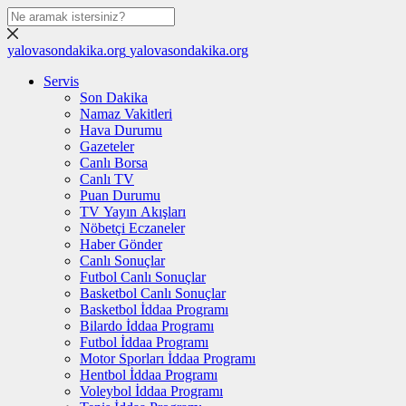
yalovasondakika.org
yalovasondakika.org
Servis
Son Dakika
Namaz Vakitleri
Hava Durumu
Gazeteler
Canlı Borsa
Canlı TV
Puan Durumu
TV Yayın Akışları
Nöbetçi Eczaneler
Haber Gönder
Canlı Sonuçlar
Futbol Canlı Sonuçlar
Basketbol Canlı Sonuçlar
Basketbol İddaa Programı
Bilardo İddaa Programı
Futbol İddaa Programı
Motor Sporları İddaa Programı
Hentbol İddaa Programı
Voleybol İddaa Programı