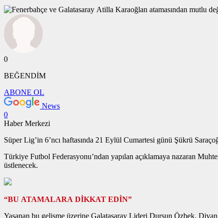
0
BEĞENDİM
ABONE OL
News
0
Haber Merkezi
Süper Lig’in 6’ncı haftasında 21 Eylül Cumartesi günü Şükrü Saraç
Türkiye Futbol Federasyonu’ndan yapılan açıklamaya nazaran Muhteş
üstlenecek.
“BU ATAMALARA DİKKAT EDİN”
Yaşanan bu gelişme üzerine Galatasaray Lideri Dursun Özbek, Divan 