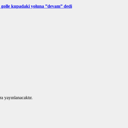
 golle kupadaki yoluna ”devam” dedi
ra yayınlanacaktır.