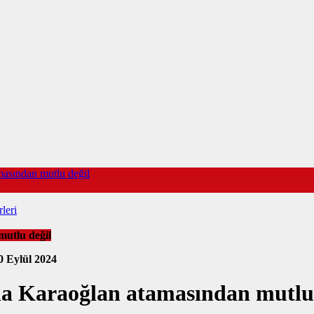
masından mutlu değil
leri
mutlu değil
0 Eylül 2024
la Karaoğlan atamasından mutlu