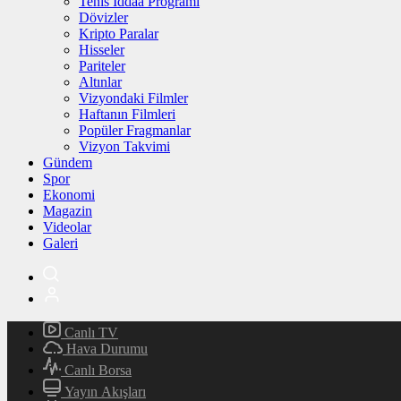
Tenis İddaa Programı
Dövizler
Kripto Paralar
Hisseler
Pariteler
Altınlar
Vizyondaki Filmler
Haftanın Filmleri
Popüler Fragmanlar
Vizyon Takvimi
Gündem
Spor
Ekonomi
Magazin
Videolar
Galeri
Canlı TV
Hava Durumu
Canlı Borsa
Yayın Akışları