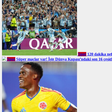
Spor
120 dakika nefe
Spor
Süper maçlar var! İşte Dünya Kupası’ndaki son 16 çeşidi