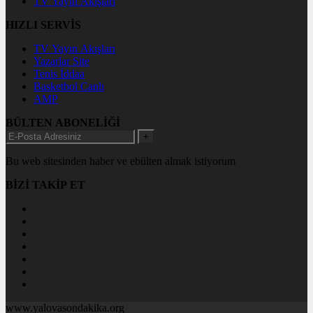
TV Yayın Akışları
HIZLI SERVİS
TV Yayın Akışları
Yazarlar Site
Tenis İddaa
Basketbol Canlı
AMP
BÜLTEN ABONELİĞİ
+
Bu web sitesinden haber ve ebülten almak istiyorum
BİZİ TAKİP ET
www.yalovasondakika.org