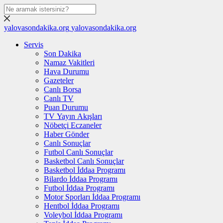
yalovasondakika.org
yalovasondakika.org
Servis
Son Dakika
Namaz Vakitleri
Hava Durumu
Gazeteler
Canlı Borsa
Canlı TV
Puan Durumu
TV Yayın Akışları
Nöbetçi Eczaneler
Haber Gönder
Canlı Sonuçlar
Futbol Canlı Sonuçlar
Basketbol Canlı Sonuçlar
Basketbol İddaa Programı
Bilardo İddaa Programı
Futbol İddaa Programı
Motor Sporları İddaa Programı
Hentbol İddaa Programı
Voleybol İddaa Programı