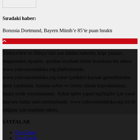
Sıradaki haber:
Borussia Dortmund, Bayern Münih’e 85’te puan bıraktı
Türkiye'den ve Dünya’dan son dakika haberler, köşe yazıları,
magazinden siyasete, spordan seyahate bütün konuların tek adresi
www.yalovasondakika.org platformunda;
www.yalovasondakika.org haber içerikleri kaynak gösterilmeden
alıntı yapılamaz, kanuna aykırı ve izinsiz olarak kopyalanamaz,
başka yerde yayınlanamaz. Aykırı işlem yapan kişi/kişiler için yasal
başvuru hakkı saklı tutulmaktadır. www.yalovasondakika.org tercih
ettiğiniz için teşekkür ederiz.
SAYFALAR
Üye Girişi
Üye Kaydı