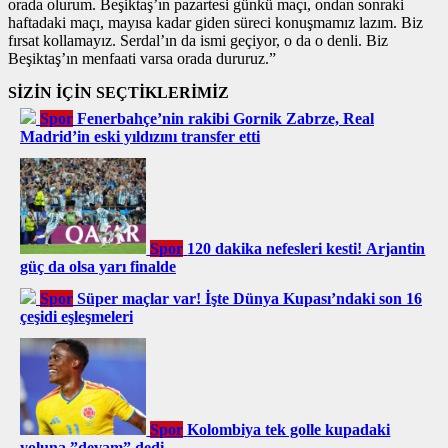
orada olurum. Beşiktaş’ın pazartesi günkü maçı, ondan sonraki
haftadaki maçı, mayısa kadar giden süreci konuşmamız lazım. Biz
fırsat kollamayız. Serdal’ın da ismi geçiyor, o da o denli. Biz
Beşiktaş’ın menfaati varsa orada dururuz.”
SİZİN İÇİN SEÇTİKLERİMİZ
Spor
Fenerbahçe’nin rakibi Gornik Zabrze, Real
Madrid’in eski yıldızını transfer etti
Spor
120 dakika nefesleri kesti! Arjantin
güç da olsa yarı finalde
Spor
Süper maçlar var! İşte Dünya Kupası’ndaki son 16
çeşidi eşleşmeleri
Spor
Kolombiya tek golle kupadaki
yoluna ”devam” dedi