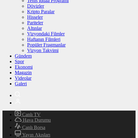
Tenis İddaa Programı
Dövizler
Kripto Paralar
Hisseler
Pariteler
Altınlar
Vizyondaki Filmler
Haftanın Filmleri
Popüler Fragmanlar
Vizyon Takvimi
Gündem
Spor
Ekonomi
Magazin
Videolar
Galeri
Canlı TV
Hava Durumu
Canlı Borsa
Yayın Akışları