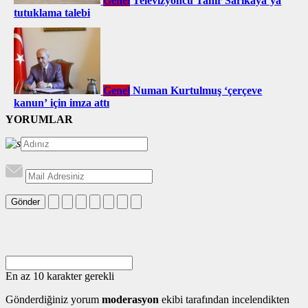
Genel
Televizyoncu Tahir Sarıkaya’ya
tutuklama talebi
Genel
Numan Kurtulmuş ‘çerçeve
kanun’ için imza attı
YORUMLAR
Gönder
En az 10 karakter gerekli
Gönderdiğiniz yorum
moderasyon
ekibi tarafından incelendikten