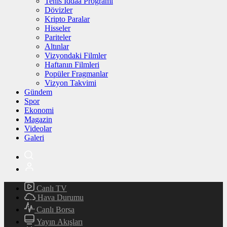
Tenis İddaa Programı
Dövizler
Kripto Paralar
Hisseler
Pariteler
Altınlar
Vizyondaki Filmler
Haftanın Filmleri
Popüler Fragmanlar
Vizyon Takvimi
Gündem
Spor
Ekonomi
Magazin
Videolar
Galeri
Canlı TV
Hava Durumu
Canlı Borsa
Yayın Akışları