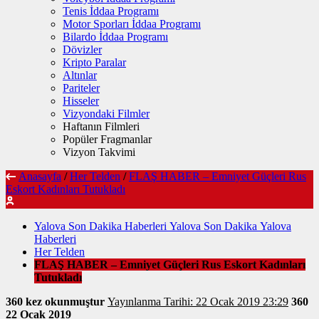
Tenis İddaa Programı
Motor Sporları İddaa Programı
Bilardo İddaa Programı
Dövizler
Kripto Paralar
Altınlar
Pariteler
Hisseler
Vizyondaki Filmler
Haftanın Filmleri
Popüler Fragmanlar
Vizyon Takvimi
Anasayfa
/
Her Telden
/
FLAŞ HABER – Emniyet Güçleri Rus
Eskort Kadınları Tutukladı
Yalova Son Dakika Haberleri Yalova Son Dakika Yalova
Haberleri
Her Telden
FLAŞ HABER – Emniyet Güçleri Rus Eskort Kadınları
Tutukladı
360 kez okunmuştur
Yayınlanma Tarihi: 22 Ocak 2019 23:29
360
22 Ocak 2019