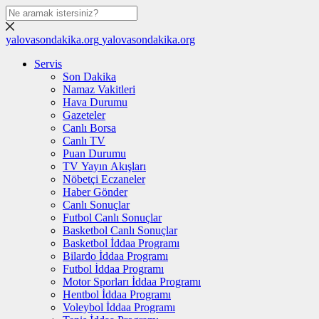
yalovasondakika.org
yalovasondakika.org
Servis
Son Dakika
Namaz Vakitleri
Hava Durumu
Gazeteler
Canlı Borsa
Canlı TV
Puan Durumu
TV Yayın Akışları
Nöbetçi Eczaneler
Haber Gönder
Canlı Sonuçlar
Futbol Canlı Sonuçlar
Basketbol Canlı Sonuçlar
Basketbol İddaa Programı
Bilardo İddaa Programı
Futbol İddaa Programı
Motor Sporları İddaa Programı
Hentbol İddaa Programı
Voleybol İddaa Programı