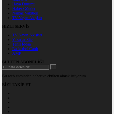
Hava Durumu
Haber Gönder
Namaz Vakitleri
TV Yayın Akışları
HIZLI SERVİS
TV Yayın Akışları
Yazarlar Site
Tenis İddaa
Basketbol Canlı
AMP
BÜLTEN ABONELİĞİ
+
Bu web sitesinden haber ve ebülten almak istiyorum
BİZİ TAKİP ET