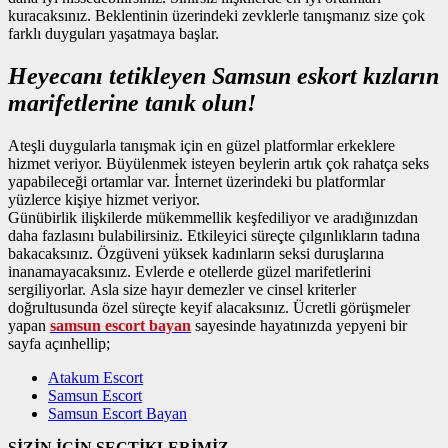
kuracaksınız. Beklentinin üzerindeki zevklerle tanışmanız size çok
farklı duyguları yaşatmaya başlar.
Heyecanı tetikleyen Samsun eskort kızların
marifetlerine tanık olun!
Ateşli duygularla tanışmak için en güzel platformlar erkeklere
hizmet veriyor. Büyülenmek isteyen beylerin artık çok rahatça seks
yapabileceği ortamlar var. İnternet üzerindeki bu platformlar
yüzlerce kişiye hizmet veriyor.
Günübirlik ilişkilerde mükemmellik keşfediliyor ve aradığınızdan
daha fazlasını bulabilirsiniz. Etkileyici süreçte çılgınlıkların tadına
bakacaksınız. Özgüveni yüksek kadınların seksi duruşlarına
inanamayacaksınız. Evlerde e otellerde güzel marifetlerini
sergiliyorlar. Asla size hayır demezler ve cinsel kriterler
doğrultusunda özel süreçte keyif alacaksınız. Ücretli görüşmeler
yapan
samsun escort bayan
sayesinde hayatınızda yepyeni bir
sayfa açınhellip;
Atakum Escort
Samsun Escort
Samsun Escort Bayan
SİZİN İÇİN SEÇTİKLERİMİZ