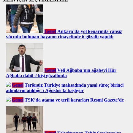
Genel
Ankara’da yol kenarında cansız
vücudu bulunan bayanın cinayetinde 6 gözaltı yapıldı
Genel
Veli Ağbaba’nın ağabeyi Hür
Ağbaba dahil 2 kişi gözaltında
Genel
Terörsüz Türkiye maksadında yasal süreç birinci
adımların atıldığı 5 Ağustos’ta başlıyor
Genel
TSK’da atama ve terfi kararları Resmi Gazete’de