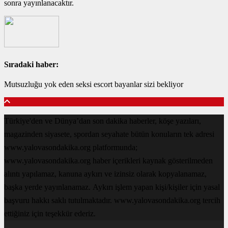
sonra yayınlanacaktır.
Sıradaki haber:
Mutsuzluğu yok eden seksi escort bayanlar sizi bekliyor
Türkiye'den ve Dünya’dan son dakika haberler, köşe yazıları,
magazinden siyasete, spordan seyahate bütün konuların tek adresi
www.yalovasondakika.org platformunda;
www.yalovasondakika.org haber içerikleri kaynak gösterilmeden
alıntı yapılamaz, kanuna aykırı ve izinsiz olarak kopyalanamaz,
başka yerde yayınlanamaz. Aykırı işlem yapan kişi/kişiler için yasal
başvuru hakkı saklı tutulmaktadır. www.yalovasondakika.org tercih
ettiğiniz için teşekkür ederiz.