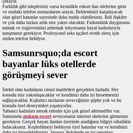
çekiyor.
Farklılık gibi talepleriniz varsa kesinlikle eskort ilan sitelerine girin
ve oradaki telefon numaralarını arayın. Beklentinizi karşılayacak
olan güzel hatunlar sayesinde daha mutlu olabilirsiniz. İkili ilişkiler
ve çok daha fazlası artık size yakın olacaktır. Farkındalık duygusunu
tatmak ve özgüveninizi arttırmak istiyorsanız hayat kadınlarıyla
tanışmanız gerekiyor. Profesyonel seks işçileri erotik süreç için
sizden telefon bekliyor.
Samsunrsquo;da escort
bayanlar lüks otellerde
görüşmeyi sever
İstekli olan kadınların cinsel marifetleri gerçekten fazladır. Her
konuda size yakınlaşacaklar ve kendinizi daha iyi hissetmenizi
sağlayacaklar. Kışkırtıcı tarzlarını seveceğinize şüphe yok ve bu
konuda özel deneyimleri yaşatıyorlar.
Yabancı kadınları merak edenler için çok güzel alternatifler var.
Samsunda
atakum escort
seviyorsanız internet sitelerine girmenize
gerekiyor. Gerçek bayan ilanları üzerinde aradığınız bilgiyi rahatlıkla
bulacaksınız. Keşfedilmeyi bekleyen özel hatunlar var ve kendinizi
daha iyi hissedebilirsiniz. Sınırsız ilişkilerde en iyi ortamları