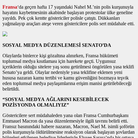
Fransa
‘da geçen hafta 17 yaşındaki Nahel M.’nin polis kurşunuyla
hayatını kaybetmesinin akabinde başlayan protestolar ülke geneline
yayıldı. Pek çok kentte göstericiler polisle çatıştı. Dükkanları
yağmalayıp araçları ateşe veren göstericilere polis sert müdahale etti.
SOSYAL MEDYA DÜZENLEMESİ SENATO’DA
Olaylarda binlerce kişi gözaltına alınırken, Fransa hükümeti
toplumsal medya kısıtlaması için harekete geçti. Uygunsuz
içeriklerin olduğu sitelere yaş sonu getirilmesi öngörülen yasa teklifi
Senato’ya geldi. Olaylar nedeniyle yasa teklifine eklenen yeni
hususa nazaran kamu tertibi ve kamu güvenliğini bozmaya teşvik
eden toplumsal medya paylaşımlarına erişim manisi getirilebileceği
belirtildi.
“SOSYAL MEDYA AĞLARINI KESEBİLECEK
POZİSYONDA OLMALIYIZ”
Göstericilere sert müdahaleden yana olan Fransa Cumhurbaşkanı
Emmauel Macron da yasa düzenlemesiyle ilgili tavrını belirli etti.
Fransız basınındaki habere nazaran, Macron, Nael M. isimli şoförün
polis kurşunuyla öldürülmesine reaksiyon olarak başlayan şovlardan
bölgeleri etkilenen belediye liderleriyle Elysee Sarayı’nda bir ortaya