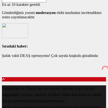
En az 10 karakter gerekli
Gönderdiğiniz yorum
moderasyon
ekibi tarafından incelendikten
sonra yayınlanacaktır.
Sıradaki haber:
Şafak vakti DEAŞ operasyonu! Çok sayıda kuşkulu gözaltında
Türkiye'den ve Dünya’dan son dakika haberler, köşe yazıları,
magazinden siyasete, spordan seyahate bütün konuların tek adresi
www.yalovasondakika.org platformunda;
www.yalovasondakika.org haber içerikleri kaynak gösterilmeden