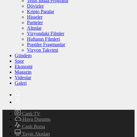
Tenis İddaa Programı
Dövizler
Kripto Paralar
Hisseler
Pariteler
Altınlar
Vizyondaki Filmler
Haftanın Filmleri
Popüler Fragmanlar
Vizyon Takvimi
Gündem
Spor
Ekonomi
Magazin
Videolar
Galeri
Canlı TV
Hava Durumu
Canlı Borsa
Yayın Akışları