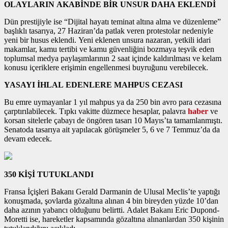
OLAYLARIN AKABİNDE BİR UNSUR DAHA EKLENDİ
Dün prestijiyle ise “Dijital hayatı teminat altına alma ve düzenleme”
başlıklı tasarıya, 27 Haziran’da patlak veren protestolar nedeniyle
yeni bir husus eklendi. Yeni eklenen unsura nazaran, yetkili idari
makamlar, kamu tertibi ve kamu güvenliğini bozmaya teşvik eden
toplumsal medya paylaşımlarının 2 saat içinde kaldırılması ve kelam
konusu içeriklere erişimin engellenmesi buyruğunu verebilecek.
YASAYI İHLAL EDENLERE MAHPUS CEZASI
Bu emre uymayanlar 1 yıl mahpus ya da 250 bin avro para cezasına
çarptırılabilecek. Tıpkı vakitte düzmece hesaplar, palavra
haber
ve
korsan sitelerle çabayı de öngören tasarı 10 Mayıs’ta tamamlanmıştı.
Senatoda tasarıya ait yapılacak görüşmeler 5, 6 ve 7 Temmuz’da da
devam edecek.
350 KİŞİ TUTUKLANDI
Fransa İçişleri Bakanı Gerald Darmanin de Ulusal Meclis’te yaptığı
konuşmada, şovlarda gözaltına alınan 4 bin bireyden yüzde 10’dan
daha azının yabancı olduğunu belirtti. Adalet Bakanı Eric Dupond-
Moretti ise, hareketler kapsamında gözaltına alınanlardan 350 kişinin