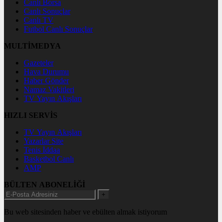
Canlı Borsa
Canlı Sonuçlar
Canlı TV
Futbol Canlı Sonuçlar
MULTİMEDYA
Gazeteler
Hava Durumu
Haber Gönder
Namaz Vakitleri
TV Yayın Akışları
HIZLI SERVİS
TV Yayın Akışları
Yazarlar Site
Tenis İddaa
Basketbol Canlı
AMP
BÜLTEN ABONELİĞİ
+
Bu web sitesinden haber ve ebülten almak istiyorum