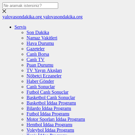
yalovasondakika.org
yalovasondakika.org
Servis
Son Dakika
Namaz Vakitleri
Hava Durumu
Gazeteler
Canlı Borsa
Canlı TV
Puan Durumu
TV Yayın Akışları
Nöbetçi Eczaneler
Haber Gönder
Canlı Sonuçlar
Futbol Canlı Sonuçlar
Basketbol Canlı Sonuçlar
Basketbol İddaa Programı
Bilardo İddaa Programı
Futbol İddaa Programı
Motor Sporları İddaa Programı
Hentbol İddaa Programı
Voleybol İddaa Programı