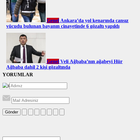
Genel
Ankara’da yol kenarında cansız
vücudu bulunan bayanın cinayetinde 6 gözaltı yapıldı
Genel
Veli Ağbaba’nın ağabeyi Hür
Ağbaba dahil 2 kişi gözaltında
YORUMLAR
Gönder