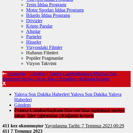
Tenis İddaa Programı
Motor Sporları İddaa Programı
Bilardo İddaa Programı
Dövizler
Kripto Paralar
Altınlar
Pariteler
Hisseler
Vizyondaki Filmler
Haftanın Filmleri
Popüler Fragmanlar
Vizyon Takvimi
Anasayfa
/
Gündem
/
Fransa Cumhurbaşkanı Macron’dan
toplumsal medya çıkışı: İşler çığırından çıktığında keseriz
Yalova Son Dakika Haberleri Yalova Son Dakika Yalova
Haberleri
Gündem
Fransa Cumhurbaşkanı Macron’dan toplumsal medya
çıkışı: İşler çığırından çıktığında keseriz
411 kez okunmuştur
Yayınlanma Tarihi: 7 Temmuz 2023 00:29
411
7 Temmuz 2023