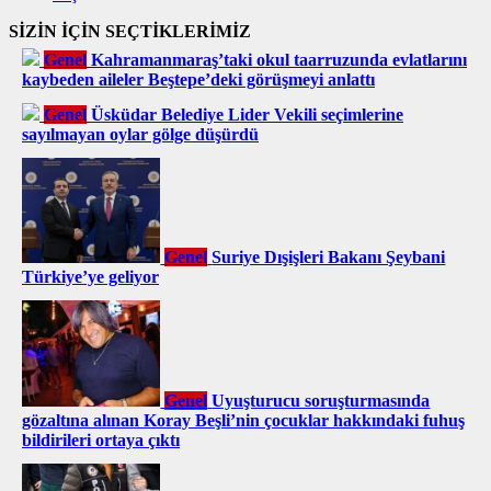
SİZİN İÇİN SEÇTİKLERİMİZ
Genel
Kahramanmaraş’taki okul taarruzunda evlatlarını
kaybeden aileler Beştepe’deki görüşmeyi anlattı
Genel
Üsküdar Belediye Lider Vekili seçimlerine
sayılmayan oylar gölge düşürdü
Genel
Suriye Dışişleri Bakanı Şeybani
Türkiye’ye geliyor
Genel
Uyuşturucu soruşturmasında
gözaltına alınan Koray Beşli’nin çocuklar hakkındaki fuhuş
bildirileri ortaya çıktı