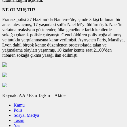
tutuklandığını açıkladı.
NE OLMUŞTU?
Fransız polisi 27 Haziran’da Nanterre’de, içinde 3 kişi bulunan bir
araca ateş açmış, 17 yaşındaki şoför Nael M’yi öldürmüştü. Nael’in
vefatına reaksiyon gösterenler, ülke genelinde farklı kentlerde
sokağa çıkarak polisle çatışmıştı. Genci öldüren polis açığa alınmış
ve tutuklu yargılanmasına karar verilmişti. Ayrıyeten Paris, Marsilya,
Lyon dahil birçok kentte düzenlenen protestolarda talan ve
yağmalama olayları yaşanmış, 10 kadar kentte saat 21.00’den
itibaren sokağa çıkma yasağı ilan edilmişti.
Kaynak: AA / Esra Taşkın – Aktüel
Kamu
Polis
Sosyal Medya
Tasarı
Yaş