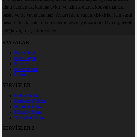
alıntı yapılamaz, kanuna aykırı ve izinsiz olarak kopyalanamaz,
başka yerde yayınlanamaz. Aykırı işlem yapan kişi/kişiler için yasal
başvuru hakkı saklı tutulmaktadır. www.yalovasondakika.org tercih
ettiğiniz için teşekkür ederiz.
SAYFALAR
Üye Girişi
Üye Kaydı
Künye
Hakkımızda
İletişim
SERVİSLER
Futbol İddaa
Basketbol İddaa
Hentbol İddaa
Bilardo İddaa
Voleybol İddaa
SERVİSLER 2