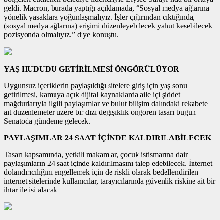
geldi. Macron, burada yaptığı açıklamada, “Sosyal medya ağlarına
yönelik yasaklara yoğunlaşmalıyız. İşler çığırından çıktığında,
(sosyal medya ağlarına) erişimi düzenleyebilecek yahut kesebilecek
pozisyonda olmalıyız.” diye konuştu.
YAŞ HUDUDU GETİRİLMESİ ÖNGÖRÜLÜYOR
Uygunsuz içeriklerin paylaşıldığı sitelere giriş için yaş sonu
getirilmesi, kamuya açık dijital kaynaklarda aile içi şiddet
mağdurlarıyla ilgili paylaşımlar ve bulut bilişim dalındaki rekabete
ait düzenlemeler üzere bir dizi değişiklik öngören tasarı bugün
Senatoda gündeme gelecek.
PAYLAŞIMLAR 24 SAAT İÇİNDE KALDIRILABİLECEK
Tasarı kapsamında, yetkili makamlar, çocuk istismarına dair
paylaşımların 24 saat içinde kaldırılmasını talep edebilecek. İnternet
dolandırıcılığını engellemek için de riskli olarak bedellendirilen
internet sitelerinde kullanıcılar, tarayıcılarında güvenlik riskine ait bir
ihtar iletisi alacak.