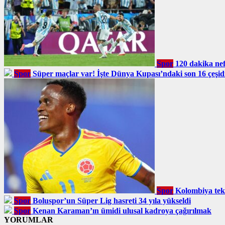
Spor
120 dakika nefe
Spor
Süper maçlar var! İşte Dünya Kupası’ndaki son 16 çeşidi
Spor
Kolombiya tek
Spor
Boluspor’un Süper Lig hasreti 34 yıla yükseldi
Spor
Kenan Karaman’ın ümidi ulusal kadroya çağırılmak
YORUMLAR