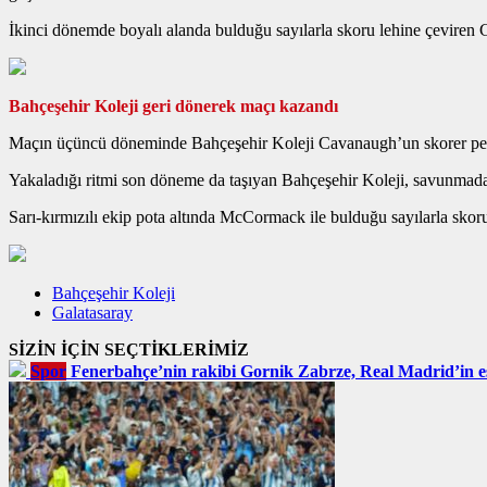
İkinci dönemde boyalı alanda bulduğu sayılarla skoru lehine çeviren G
Bahçeşehir Koleji geri dönerek maçı kazandı
Maçın üçüncü döneminde Bahçeşehir Koleji Cavanaugh’un skorer perfo
Yakaladığı ritmi son döneme da taşıyan Bahçeşehir Koleji, savunmada z
Sarı-kırmızılı ekip pota altında McCormack ile bulduğu sayılarla skor
Bahçeşehir Koleji
Galatasaray
SİZİN İÇİN SEÇTİKLERİMİZ
Spor
Fenerbahçe’nin rakibi Gornik Zabrze, Real Madrid’in eski