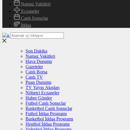
Namaz Vakitleri
Eczaneler
Canlı Sonuçlar
İddaa
Son Dakika
Namaz Vakitleri
Hava Durumu
Gazeteler
Canlı Borsa
Canlı TV
Puan Durumu
TV Yayın Akışları
Nöbetçi Eczaneler
Haber Gönder
Futbol Canlı Sonuçlar
Basketbol Canlı Sonuçlar
Futbol İddaa Programı
Basketbol İddaa Programı
Hentbol İddaa Programı
Voleybol İddaa Programı