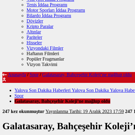
Tenis İddaa Programı
Motor Sporları İddaa Programı
Bilardo İddaa Programı
Dövizler
Kripto Paralar
Altınlar
Pariteler
Hisseler
Vizyondaki Filmler
Haftanın Filmleri
Popüler Fragmanlar
Vizyon Takvimi
Anasayfa
/
Spor
/
Galatasaray, Bahçeşehir Koleji’ne mağlup oldu
Yalova Son Dakika Haberleri Yalova Son Dakika Yalova Haber
Spor
Galatasaray, Bahçeşehir Koleji’ne mağlup oldu
247 kez okunmuştur
Yayınlanma Tarihi: 19 Aralık 2023 17:59
247
Galatasaray, Bahçeşehir Koleji