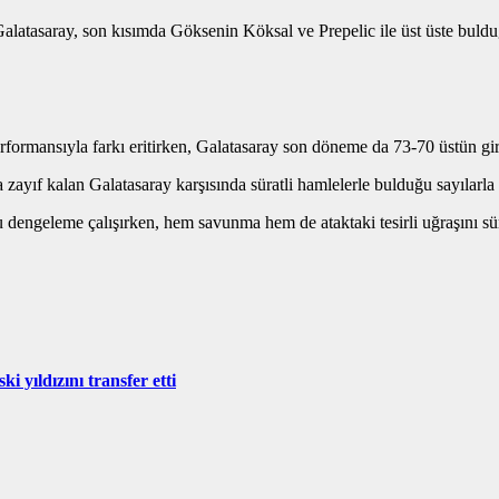
alatasaray, son kısımda Göksenin Köksal ve Prepelic ile üst üste bulduğ
rmansıyla farkı eritirken, Galatasaray son döneme da 73-70 üstün gir
ayıf kalan Galatasaray karşısında süratli hamlelerle bulduğu sayılarla
u dengeleme çalışırken, hem savunma hem de ataktaki tesirli uğraşını sü
 yıldızını transfer etti