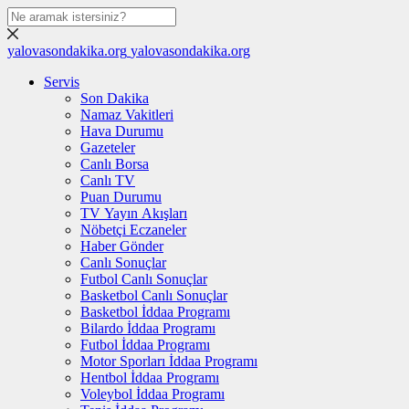
yalovasondakika.org
yalovasondakika.org
Servis
Son Dakika
Namaz Vakitleri
Hava Durumu
Gazeteler
Canlı Borsa
Canlı TV
Puan Durumu
TV Yayın Akışları
Nöbetçi Eczaneler
Haber Gönder
Canlı Sonuçlar
Futbol Canlı Sonuçlar
Basketbol Canlı Sonuçlar
Basketbol İddaa Programı
Bilardo İddaa Programı
Futbol İddaa Programı
Motor Sporları İddaa Programı
Hentbol İddaa Programı
Voleybol İddaa Programı