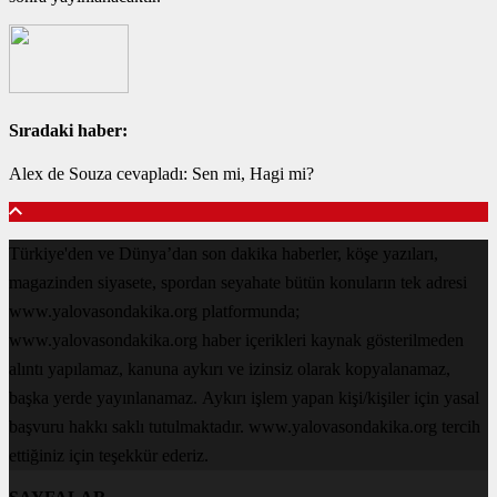
Sıradaki haber:
Alex de Souza cevapladı: Sen mi, Hagi mi?
Türkiye'den ve Dünya’dan son dakika haberler, köşe yazıları,
magazinden siyasete, spordan seyahate bütün konuların tek adresi
www.yalovasondakika.org platformunda;
www.yalovasondakika.org haber içerikleri kaynak gösterilmeden
alıntı yapılamaz, kanuna aykırı ve izinsiz olarak kopyalanamaz,
başka yerde yayınlanamaz. Aykırı işlem yapan kişi/kişiler için yasal
başvuru hakkı saklı tutulmaktadır. www.yalovasondakika.org tercih
ettiğiniz için teşekkür ederiz.