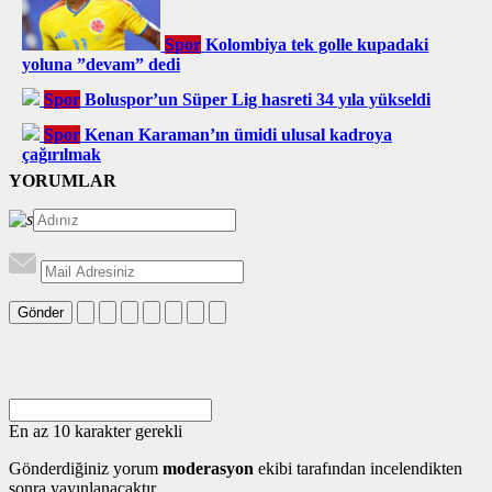
Spor
Kolombiya tek golle kupadaki
yoluna ”devam” dedi
Spor
Boluspor’un Süper Lig hasreti 34 yıla yükseldi
Spor
Kenan Karaman’ın ümidi ulusal kadroya
çağırılmak
YORUMLAR
Gönder
En az 10 karakter gerekli
Gönderdiğiniz yorum
moderasyon
ekibi tarafından incelendikten
sonra yayınlanacaktır.