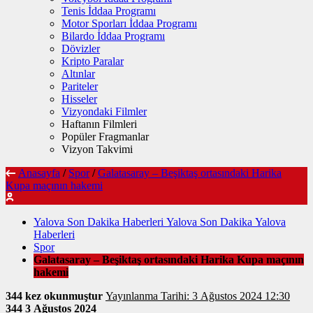
Tenis İddaa Programı
Motor Sporları İddaa Programı
Bilardo İddaa Programı
Dövizler
Kripto Paralar
Altınlar
Pariteler
Hisseler
Vizyondaki Filmler
Haftanın Filmleri
Popüler Fragmanlar
Vizyon Takvimi
Anasayfa
/
Spor
/
Galatasaray – Beşiktaş ortasındaki Harika
Kupa maçının hakemi
Yalova Son Dakika Haberleri Yalova Son Dakika Yalova
Haberleri
Spor
Galatasaray – Beşiktaş ortasındaki Harika Kupa maçının
hakemi
344 kez okunmuştur
Yayınlanma Tarihi: 3 Ağustos 2024 12:30
344
3 Ağustos 2024