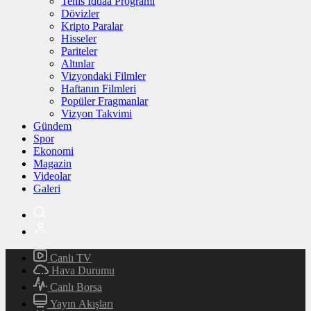
Tenis İddaa Programı
Dövizler
Kripto Paralar
Hisseler
Pariteler
Altınlar
Vizyondaki Filmler
Haftanın Filmleri
Popüler Fragmanlar
Vizyon Takvimi
Gündem
Spor
Ekonomi
Magazin
Videolar
Galeri
Canlı TV
Hava Durumu
Canlı Borsa
Yayın Akışları