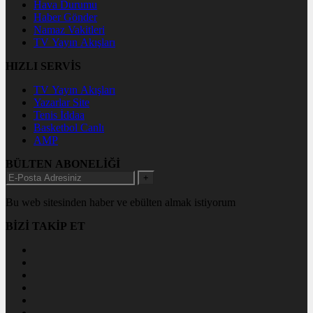
Hava Durumu
Haber Gönder
Namaz Vakitleri
TV Yayın Akışları
HIZLI SERVİS
TV Yayın Akışları
Yazarlar Site
Tenis İddaa
Basketbol Canlı
AMP
BÜLTEN ABONELİĞİ
+
Bu web sitesinden haber ve ebülten almak istiyorum
BİZİ TAKİP ET