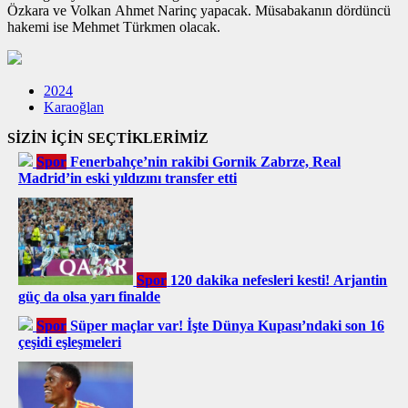
Özkara ve Volkan Ahmet Narinç yapacak. Müsabakanın dördüncü
hakemi ise Mehmet Türkmen olacak.
2024
Karaoğlan
SİZİN İÇİN SEÇTİKLERİMİZ
Spor
Fenerbahçe’nin rakibi Gornik Zabrze, Real
Madrid’in eski yıldızını transfer etti
Spor
120 dakika nefesleri kesti! Arjantin
güç da olsa yarı finalde
Spor
Süper maçlar var! İşte Dünya Kupası’ndaki son 16
çeşidi eşleşmeleri