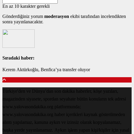
En az 10 karakter gerekli
Gönderdiğiniz yorum
moderasyon
ekibi tarafından incelendikten
sonra yayınlanacaktır.
Sıradaki haber:
Kerem Aktürkoğlu, Benfica’ya transfer oluyor
Türkiye'den ve Dünya’dan son dakika haberler, köşe yazıları,
magazinden siyasete, spordan seyahate bütün konuların tek adresi
www.yalovasondakika.org platformunda;
www.yalovasondakika.org haber içerikleri kaynak gösterilmeden
alıntı yapılamaz, kanuna aykırı ve izinsiz olarak kopyalanamaz,
başka yerde yayınlanamaz. Aykırı işlem yapan kişi/kişiler için yasal