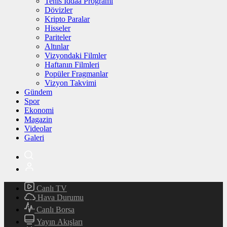
Tenis İddaa Programı
Dövizler
Kripto Paralar
Hisseler
Pariteler
Altınlar
Vizyondaki Filmler
Haftanın Filmleri
Popüler Fragmanlar
Vizyon Takvimi
Gündem
Spor
Ekonomi
Magazin
Videolar
Galeri
Canlı TV
Hava Durumu
Canlı Borsa
Yayın Akışları