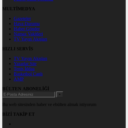
MULTİMEDYA
Gazeteler
Hava Durumu
Haber Gönder
Namaz Vakitleri
TV Yayın Akışları
HIZLI SERVİS
TV Yayın Akışları
Yazarlar Site
Tenis İddaa
Basketbol Canlı
AMP
BÜLTEN ABONELİĞİ
+
Bu web sitesinden haber ve ebülten almak istiyorum
BİZİ TAKİP ET