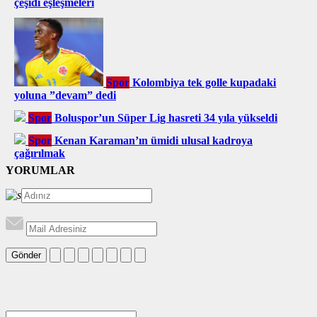
çeşidi eşleşmeleri
Spor
Kolombiya tek golle kupadaki
yoluna ”devam” dedi
Spor
Boluspor’un Süper Lig hasreti 34 yıla yükseldi
Spor
Kenan Karaman’ın ümidi ulusal kadroya
çağırılmak
YORUMLAR
Gönder