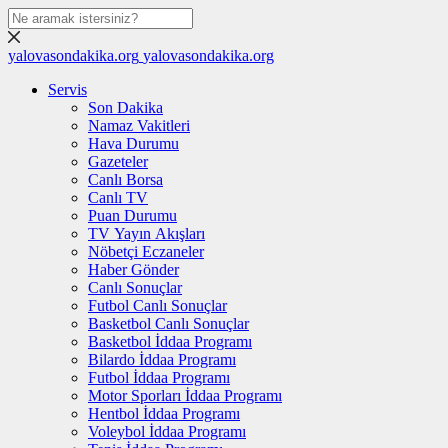
yalovasondakika.org
yalovasondakika.org
Servis
Son Dakika
Namaz Vakitleri
Hava Durumu
Gazeteler
Canlı Borsa
Canlı TV
Puan Durumu
TV Yayın Akışları
Nöbetçi Eczaneler
Haber Gönder
Canlı Sonuçlar
Futbol Canlı Sonuçlar
Basketbol Canlı Sonuçlar
Basketbol İddaa Programı
Bilardo İddaa Programı
Futbol İddaa Programı
Motor Sporları İddaa Programı
Hentbol İddaa Programı
Voleybol İddaa Programı