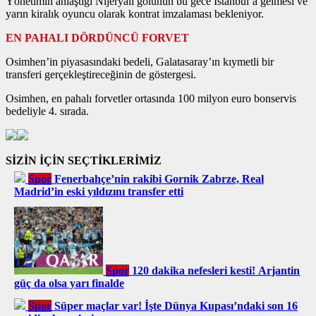
Yönetimin anlaştığı Nijeryalı golünün bu gece İstanbul’a gelmesi ve
yarın kiralık oyuncu olarak kontrat imzalaması bekleniyor.
EN PAHALI DÖRDÜNCÜ FORVET
Osimhen’in piyasasındaki bedeli, Galatasaray’ın kıymetli bir
transferi gerçekleştireceğinin de göstergesi.
Osimhen, en pahalı forvetler ortasında 100 milyon euro bonservis
bedeliyle 4. sırada.
SİZİN İÇİN SEÇTİKLERİMİZ
Spor
Fenerbahçe’nin rakibi Gornik Zabrze, Real
Madrid’in eski yıldızını transfer etti
Spor
120 dakika nefesleri kesti! Arjantin
güç da olsa yarı finalde
Spor
Süper maçlar var! İşte Dünya Kupası’ndaki son 16