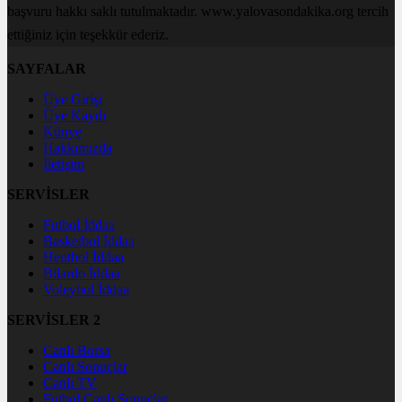
başvuru hakkı saklı tutulmaktadır. www.yalovasondakika.org tercih
ettiğiniz için teşekkür ederiz.
SAYFALAR
Üye Girişi
Üye Kaydı
Künye
Hakkımızda
İletişim
SERVİSLER
Futbol İddaa
Basketbol İddaa
Hentbol İddaa
Bilardo İddaa
Voleybol İddaa
SERVİSLER 2
Canlı Borsa
Canlı Sonuçlar
Canlı TV
Futbol Canlı Sonuçlar