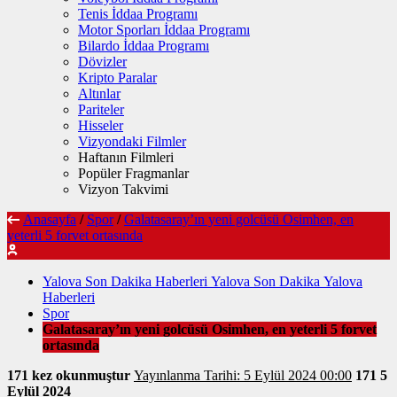
Tenis İddaa Programı
Motor Sporları İddaa Programı
Bilardo İddaa Programı
Dövizler
Kripto Paralar
Altınlar
Pariteler
Hisseler
Vizyondaki Filmler
Haftanın Filmleri
Popüler Fragmanlar
Vizyon Takvimi
Anasayfa
/
Spor
/
Galatasaray’ın yeni golcüsü Osimhen, en
yeterli 5 forvet ortasında
Yalova Son Dakika Haberleri Yalova Son Dakika Yalova
Haberleri
Spor
Galatasaray’ın yeni golcüsü Osimhen, en yeterli 5 forvet
ortasında
171 kez okunmuştur
Yayınlanma Tarihi: 5 Eylül 2024 00:00
171
5
Eylül 2024