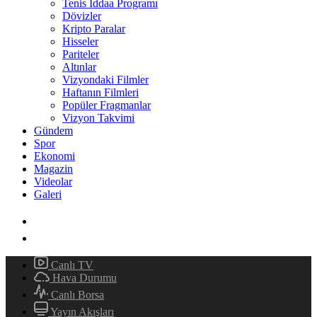
Tenis İddaa Programı
Dövizler
Kripto Paralar
Hisseler
Pariteler
Altınlar
Vizyondaki Filmler
Haftanın Filmleri
Popüler Fragmanlar
Vizyon Takvimi
Gündem
Spor
Ekonomi
Magazin
Videolar
Galeri
Canlı TV
Hava Durumu
Canlı Borsa
Yayın Akışları