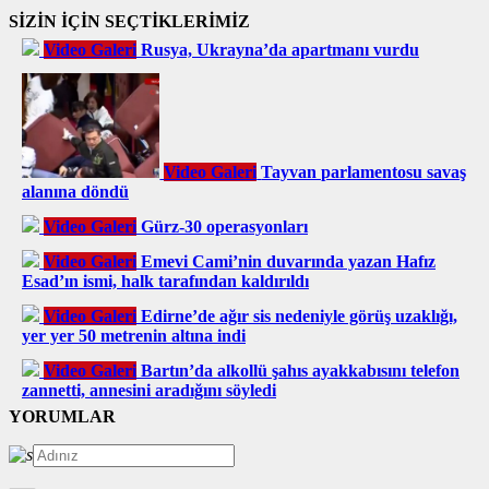
SİZİN İÇİN SEÇTİKLERİMİZ
Video Galeri
Rusya, Ukrayna’da apartmanı vurdu
Video Galeri
Tayvan parlamentosu savaş
alanına döndü
Video Galeri
Gürz-30 operasyonları
Video Galeri
Emevi Cami’nin duvarında yazan Hafız
Esad’ın ismi, halk tarafından kaldırıldı
Video Galeri
Edirne’de ağır sis nedeniyle görüş uzaklığı,
yer yer 50 metrenin altına indi
Video Galeri
Bartın’da alkollü şahıs ayakkabısını telefon
zannetti, annesini aradığını söyledi
YORUMLAR