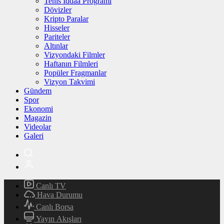
Tenis İddaa Programı
Dövizler
Kripto Paralar
Hisseler
Pariteler
Altınlar
Vizyondaki Filmler
Haftanın Filmleri
Popüler Fragmanlar
Vizyon Takvimi
Gündem
Spor
Ekonomi
Magazin
Videolar
Galeri
Canlı TV
Hava Durumu
Canlı Borsa
Yayın Akışları