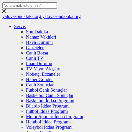
yalovasondakika.org
yalovasondakika.org
Servis
Son Dakika
Namaz Vakitleri
Hava Durumu
Gazeteler
Canlı Borsa
Canlı TV
Puan Durumu
TV Yayın Akışları
Nöbetçi Eczaneler
Haber Gönder
Canlı Sonuçlar
Futbol Canlı Sonuçlar
Basketbol Canlı Sonuçlar
Basketbol İddaa Programı
Bilardo İddaa Programı
Futbol İddaa Programı
Motor Sporları İddaa Programı
Hentbol İddaa Programı
Voleybol İddaa Programı