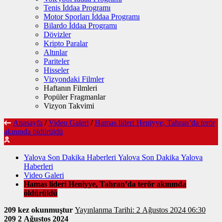
Tenis İddaa Programı
Motor Sporları İddaa Programı
Bilardo İddaa Programı
Dövizler
Kripto Paralar
Altınlar
Pariteler
Hisseler
Vizyondaki Filmler
Haftanın Filmleri
Popüler Fragmanlar
Vizyon Takvimi
Anasayfa
/
Video Galeri
/
Hamas lideri Heniyye, Tahran’da terör
akınında öldürüldü
Yalova Son Dakika Haberleri Yalova Son Dakika Yalova
Haberleri
Video Galeri
Hamas lideri Heniyye, Tahran’da terör akınında
öldürüldü
209 kez okunmuştur
Yayınlanma Tarihi: 2 Ağustos 2024 06:30
209
2 Ağustos 2024