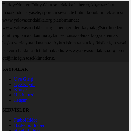
Türkiye'den ve Dünya’dan son dakika haberler, köşe yazıları,
magazinden siyasete, spordan seyahate bütün konuların tek adresi
www.yalovasondakika.org platformunda;
www.yalovasondakika.org haber içerikleri kaynak gösterilmeden
alıntı yapılamaz, kanuna aykırı ve izinsiz olarak kopyalanamaz,
başka yerde yayınlanamaz. Aykırı işlem yapan kişi/kişiler için yasal
başvuru hakkı saklı tutulmaktadır. www.yalovasondakika.org tercih
ettiğiniz için teşekkür ederiz.
SAYFALAR
Üye Girişi
Üye Kaydı
Künye
Hakkımızda
İletişim
SERVİSLER
Futbol İddaa
Basketbol İddaa
Hentbol İddaa