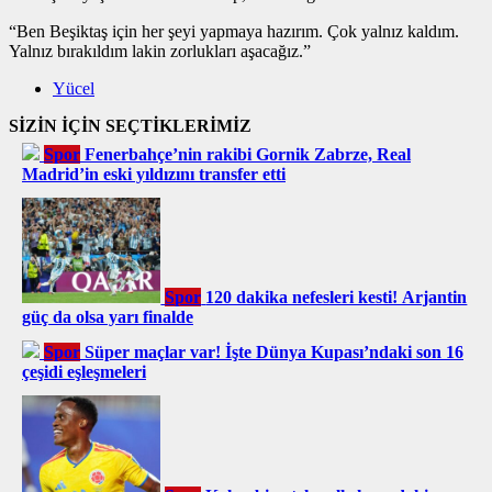
“Ben Beşiktaş için her şeyi yapmaya hazırım. Çok yalnız kaldım.
Yalnız bırakıldım lakin zorlukları aşacağız.”
Yücel
SİZİN İÇİN SEÇTİKLERİMİZ
Spor
Fenerbahçe’nin rakibi Gornik Zabrze, Real
Madrid’in eski yıldızını transfer etti
Spor
120 dakika nefesleri kesti! Arjantin
güç da olsa yarı finalde
Spor
Süper maçlar var! İşte Dünya Kupası’ndaki son 16
çeşidi eşleşmeleri