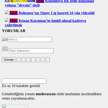
Spor
Kolombiya tek golle kupadaki
yoluna ”devam” dedi
Spor
Boluspor’un Süper Lig hasreti 34 yıla yükseldi
Spor
Kenan Karaman’ın ümidi ulusal kadroya
çağırılmak
YORUMLAR
Gönder
En az 10 karakter gerekli
Gönderdiğiniz yorum
moderasyon
ekibi tarafından incelendikten
sonra yayınlanacaktır.