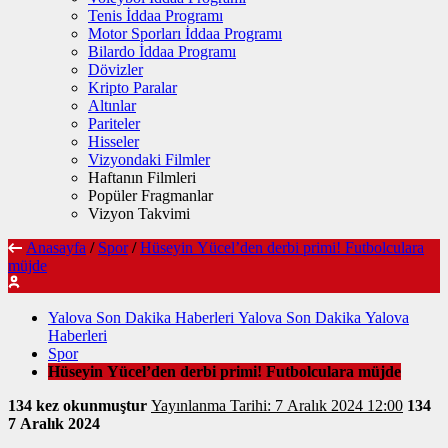
Tenis İddaa Programı
Motor Sporları İddaa Programı
Bilardo İddaa Programı
Dövizler
Kripto Paralar
Altınlar
Pariteler
Hisseler
Vizyondaki Filmler
Haftanın Filmleri
Popüler Fragmanlar
Vizyon Takvimi
Anasayfa
/
Spor
/
Hüseyin Yücel’den derbi primi! Futbolculara
müjde
Yalova Son Dakika Haberleri Yalova Son Dakika Yalova
Haberleri
Spor
Hüseyin Yücel’den derbi primi! Futbolculara müjde
134 kez okunmuştur
Yayınlanma Tarihi: 7 Aralık 2024 12:00
134
7 Aralık 2024