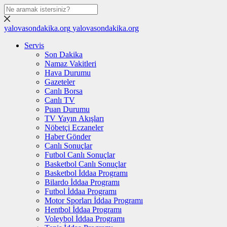
yalovasondakika.org
yalovasondakika.org
Servis
Son Dakika
Namaz Vakitleri
Hava Durumu
Gazeteler
Canlı Borsa
Canlı TV
Puan Durumu
TV Yayın Akışları
Nöbetçi Eczaneler
Haber Gönder
Canlı Sonuçlar
Futbol Canlı Sonuçlar
Basketbol Canlı Sonuçlar
Basketbol İddaa Programı
Bilardo İddaa Programı
Futbol İddaa Programı
Motor Sporları İddaa Programı
Hentbol İddaa Programı
Voleybol İddaa Programı