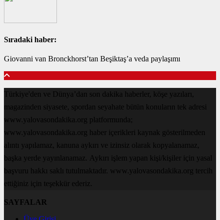
Sıradaki haber:
Giovanni van Bronckhorst’tan Beşiktaş’a veda paylaşımı
Türkiye'den ve Dünya’dan son dakika haberler, köşe yazıları,
magazinden siyasete, spordan seyahate bütün konuların tek adresi
www.yalovasondakika.org platformunda;
www.yalovasondakika.org haber içerikleri kaynak gösterilmeden
alıntı yapılamaz, kanuna aykırı ve izinsiz olarak kopyalanamaz,
başka yerde yayınlanamaz. Aykırı işlem yapan kişi/kişiler için yasal
başvuru hakkı saklı tutulmaktadır. www.yalovasondakika.org tercih
ettiğiniz için teşekkür ederiz.
SAYFALAR
Üye Girişi