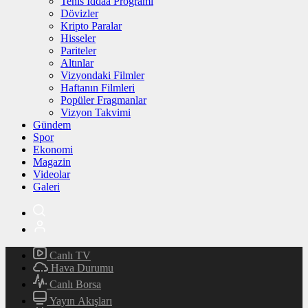
Tenis İddaa Programı
Dövizler
Kripto Paralar
Hisseler
Pariteler
Altınlar
Vizyondaki Filmler
Haftanın Filmleri
Popüler Fragmanlar
Vizyon Takvimi
Gündem
Spor
Ekonomi
Magazin
Videolar
Galeri
Canlı TV
Hava Durumu
Canlı Borsa
Yayın Akışları