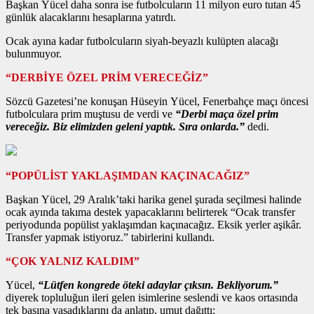
Başkan Yücel daha sonra ise futbolcuların 11 milyon euro tutan 45
günlük alacaklarını hesaplarına yatırdı.
Ocak ayına kadar futbolcuların siyah-beyazlı kulüpten alacağı
bulunmuyor.
“DERBİYE ÖZEL PRİM VERECEĞİZ”
Sözcü Gazetesi’ne konuşan Hüseyin Yücel, Fenerbahçe maçı öncesi
futbolculara prim muştusu de verdi ve
“Derbi maça özel prim
vereceğiz. Biz elimizden geleni yaptık. Sıra onlarda.”
dedi.
“POPÜLİST YAKLAŞIMDAN KAÇINACAĞIZ”
Başkan Yücel, 29 Aralık’taki harika genel şurada seçilmesi halinde
ocak ayında takıma destek yapacaklarını belirterek “Ocak transfer
periyodunda popülist yaklaşımdan kaçınacağız. Eksik yerler aşikâr.
Transfer yapmak istiyoruz.” tabirlerini kullandı.
“ÇOK YALNIZ KALDIM”
Yücel,
“Lütfen kongrede öteki adaylar çıksın. Bekliyorum.”
diyerek topluluğun ileri gelen isimlerine seslendi ve kaos ortasında
tek başına yaşadıklarını da anlatıp, umut dağıttı: