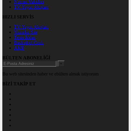
Namaz Vakitleri
TV Yayın Akışları
HIZLI SERVİS
TV Yayın Akışları
Yazarlar Site
Tenis İddaa
Basketbol Canlı
AMP
BÜLTEN ABONELİĞİ
+
Bu web sitesinden haber ve ebülten almak istiyorum
BİZİ TAKİP ET