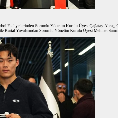
bol Faaliyetlerinden Sorumlu Yönetim Kurulu Üyesi Çağatay Abraş, Ga
ile Kartal Yuvalarından Sorumlu Yönetim Kurulu Üyesi Mehmet Sarım