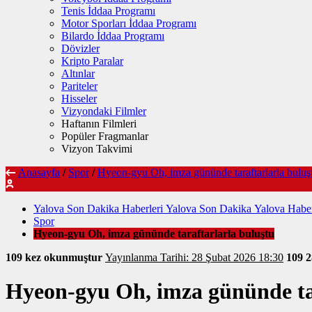
Tenis İddaa Programı
Motor Sporları İddaa Programı
Bilardo İddaa Programı
Dövizler
Kripto Paralar
Altınlar
Pariteler
Hisseler
Vizyondaki Filmler
Haftanın Filmleri
Popüler Fragmanlar
Vizyon Takvimi
Anasayfa
/
Spor
/
Hyeon-gyu Oh, imza gününde taraftarlarla buluş
Yalova Son Dakika Haberleri Yalova Son Dakika Yalova Haber
Spor
Hyeon-gyu Oh, imza gününde taraftarlarla buluştu
109 kez okunmuştur
Yayınlanma Tarihi: 28 Şubat 2026 18:30
109
2
Hyeon-gyu Oh, imza gününde tar