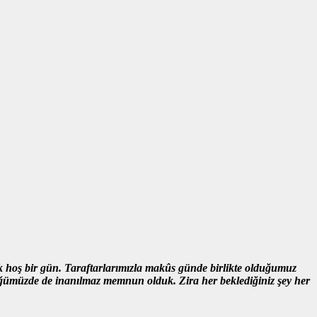
ok hoş bir gün. Taraftarlarımızla makûs günde birlikte olduğumuz
düğümüzde de inanılmaz memnun olduk. Zira her beklediğiniz şey her