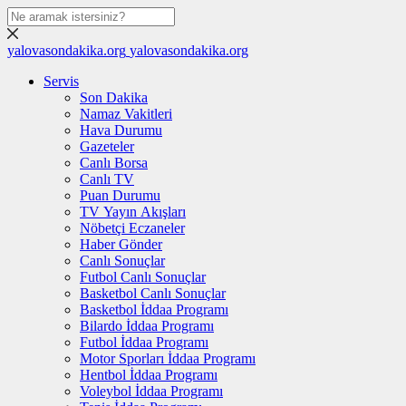
yalovasondakika.org
yalovasondakika.org
Servis
Son Dakika
Namaz Vakitleri
Hava Durumu
Gazeteler
Canlı Borsa
Canlı TV
Puan Durumu
TV Yayın Akışları
Nöbetçi Eczaneler
Haber Gönder
Canlı Sonuçlar
Futbol Canlı Sonuçlar
Basketbol Canlı Sonuçlar
Basketbol İddaa Programı
Bilardo İddaa Programı
Futbol İddaa Programı
Motor Sporları İddaa Programı
Hentbol İddaa Programı
Voleybol İddaa Programı