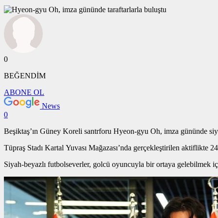
0
BEĞENDİM
ABONE OL
News
0
Beşiktaş’ın Güney Koreli santrforu Hyeon-gyu Oh, imza gününde siyah-
Tüpraş Stadı Kartal Yuvası Mağazası’nda gerçekleştirilen aktiflikte 24 
Siyah-beyazlı futbolseverler, golcü oyuncuyla bir ortaya gelebilmek iç