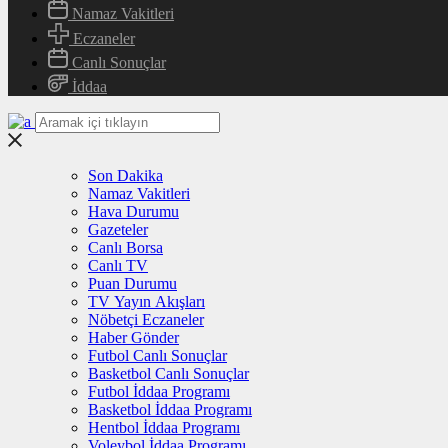
Namaz Vakitleri
Eczaneler
Canlı Sonuçlar
İddaa
Son Dakika
Namaz Vakitleri
Hava Durumu
Gazeteler
Canlı Borsa
Canlı TV
Puan Durumu
TV Yayın Akışları
Nöbetçi Eczaneler
Haber Gönder
Futbol Canlı Sonuçlar
Basketbol Canlı Sonuçlar
Futbol İddaa Programı
Basketbol İddaa Programı
Hentbol İddaa Programı
Voleybol İddaa Programı