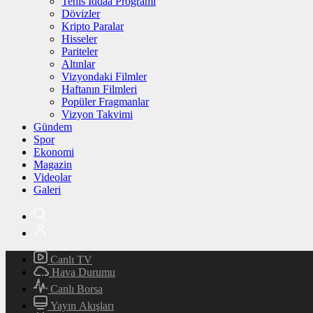
Tenis İddaa Programı
Dövizler
Kripto Paralar
Hisseler
Pariteler
Altınlar
Vizyondaki Filmler
Haftanın Filmleri
Popüler Fragmanlar
Vizyon Takvimi
Gündem
Spor
Ekonomi
Magazin
Videolar
Galeri
Canlı TV
Hava Durumu
Canlı Borsa
Yayın Akışları