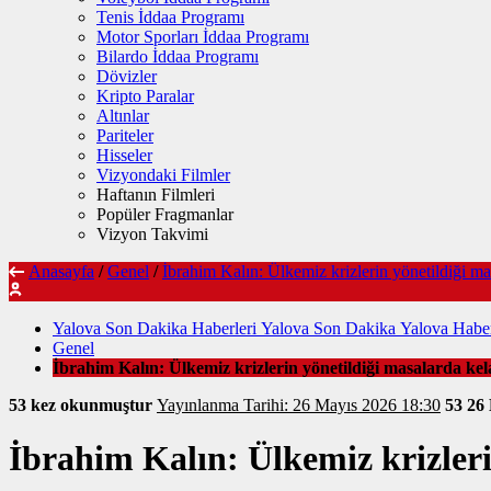
Tenis İddaa Programı
Motor Sporları İddaa Programı
Bilardo İddaa Programı
Dövizler
Kripto Paralar
Altınlar
Pariteler
Hisseler
Vizyondaki Filmler
Haftanın Filmleri
Popüler Fragmanlar
Vizyon Takvimi
Anasayfa
/
Genel
/
İbrahim Kalın: Ülkemiz krizlerin yönetildiği ma
Yalova Son Dakika Haberleri Yalova Son Dakika Yalova Haber
Genel
İbrahim Kalın: Ülkemiz krizlerin yönetildiği masalarda kel
53 kez okunmuştur
Yayınlanma Tarihi: 26 Mayıs 2026 18:30
53
26
İbrahim Kalın: Ülkemiz krizleri