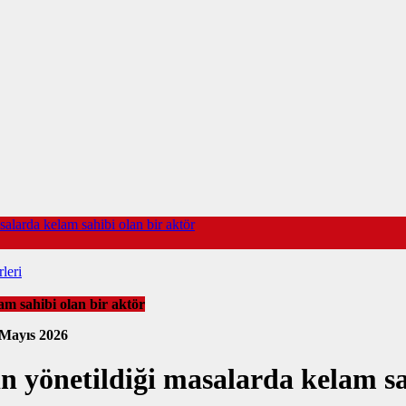
salarda kelam sahibi olan bir aktör
leri
am sahibi olan bir aktör
 Mayıs 2026
n yönetildiği masalarda kelam sa