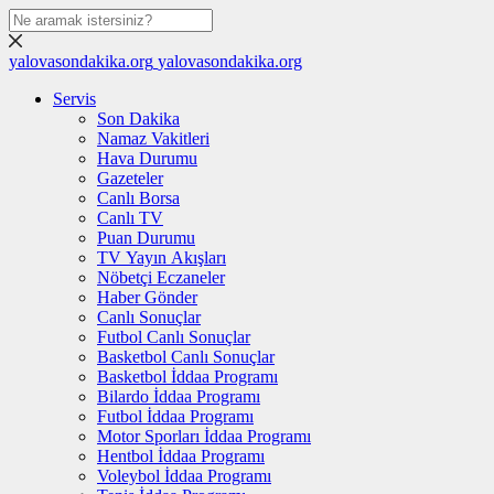
yalovasondakika.org
yalovasondakika.org
Servis
Son Dakika
Namaz Vakitleri
Hava Durumu
Gazeteler
Canlı Borsa
Canlı TV
Puan Durumu
TV Yayın Akışları
Nöbetçi Eczaneler
Haber Gönder
Canlı Sonuçlar
Futbol Canlı Sonuçlar
Basketbol Canlı Sonuçlar
Basketbol İddaa Programı
Bilardo İddaa Programı
Futbol İddaa Programı
Motor Sporları İddaa Programı
Hentbol İddaa Programı
Voleybol İddaa Programı