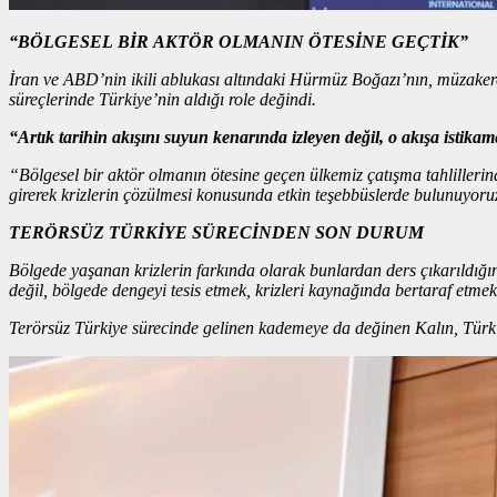
“BÖLGESEL BİR AKTÖR OLMANIN ÖTESİNE GEÇTİK”
İran ve ABD’nin ikili ablukası altındaki Hürmüz Boğazı’nın, müzakere
süreçlerinde Türkiye’nin aldığı role değindi.
“Artık tarihin akışını suyun kenarında izleyen değil, o akışa istikam
“Bölgesel bir aktör olmanın ötesine geçen ülkemiz çatışma tahlillerind
girerek krizlerin çözülmesi konusunda etkin teşebbüslerde bulunuyoru
TERÖRSÜZ TÜRKİYE SÜRECİNDEN SON DURUM
Bölgede yaşanan krizlerin farkında olarak bunlardan ders çıkarıldığını
değil, bölgede dengeyi tesis etmek, krizleri kaynağında bertaraf etmek
Terörsüz Türkiye sürecinde gelinen kademeye da değinen Kalın, Türkiye’