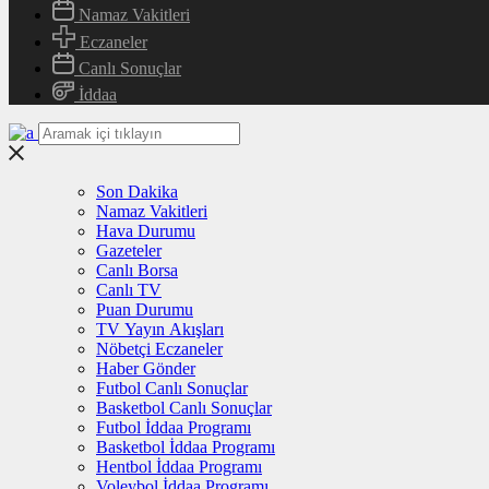
Namaz Vakitleri
Eczaneler
Canlı Sonuçlar
İddaa
Son Dakika
Namaz Vakitleri
Hava Durumu
Gazeteler
Canlı Borsa
Canlı TV
Puan Durumu
TV Yayın Akışları
Nöbetçi Eczaneler
Haber Gönder
Futbol Canlı Sonuçlar
Basketbol Canlı Sonuçlar
Futbol İddaa Programı
Basketbol İddaa Programı
Hentbol İddaa Programı
Voleybol İddaa Programı