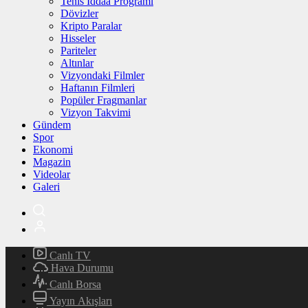
Tenis İddaa Programı
Dövizler
Kripto Paralar
Hisseler
Pariteler
Altınlar
Vizyondaki Filmler
Haftanın Filmleri
Popüler Fragmanlar
Vizyon Takvimi
Gündem
Spor
Ekonomi
Magazin
Videolar
Galeri
Canlı TV
Hava Durumu
Canlı Borsa
Yayın Akışları