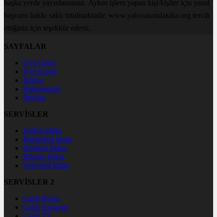
başka yerde yayınlanamaz. Aykırı işlem yapan kişi/kişiler için yasal
başvuru hakkı saklı tutulmaktadır. www.yalovasondakika.org tercih
ettiğiniz için teşekkür ederiz.
SAYFALAR
Üye Girişi
Üye Kaydı
Künye
Hakkımızda
İletişim
SERVİSLER
Futbol İddaa
Basketbol İddaa
Hentbol İddaa
Bilardo İddaa
Voleybol İddaa
SERVİSLER 2
Canlı Borsa
Canlı Sonuçlar
Canlı TV