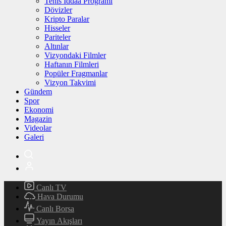
Tenis İddaa Programı
Dövizler
Kripto Paralar
Hisseler
Pariteler
Altınlar
Vizyondaki Filmler
Haftanın Filmleri
Popüler Fragmanlar
Vizyon Takvimi
Gündem
Spor
Ekonomi
Magazin
Videolar
Galeri
Canlı TV
Hava Durumu
Canlı Borsa
Yayın Akışları