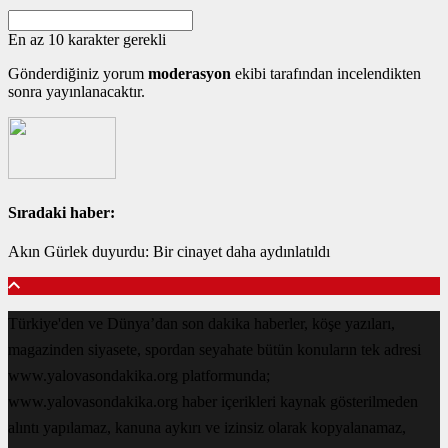
En az 10 karakter gerekli
Gönderdiğiniz yorum
moderasyon
ekibi tarafından incelendikten
sonra yayınlanacaktır.
Sıradaki haber:
Akın Gürlek duyurdu: Bir cinayet daha aydınlatıldı
Türkiye'den ve Dünya’dan son dakika haberler, köşe yazıları,
magazinden siyasete, spordan seyahate bütün konuların tek adresi
www.yalovasondakika.org platformunda;
www.yalovasondakika.org haber içerikleri kaynak gösterilmeden
alıntı yapılamaz, kanuna aykırı ve izinsiz olarak kopyalanamaz,