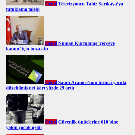
Genel
Televizyoncu Tahir Sarıkaya’ya
tutuklama talebi
Genel
Numan Kurtulmuş ‘çerçeve
kanun’ için imza attı
Genel
Saudi Aramco’nun birinci yarıda
düzeltilmiş net kârı yüzde 29 arttı
Genel
Güvenlik ünitelerine 610 bine
yakın çocuk geldi