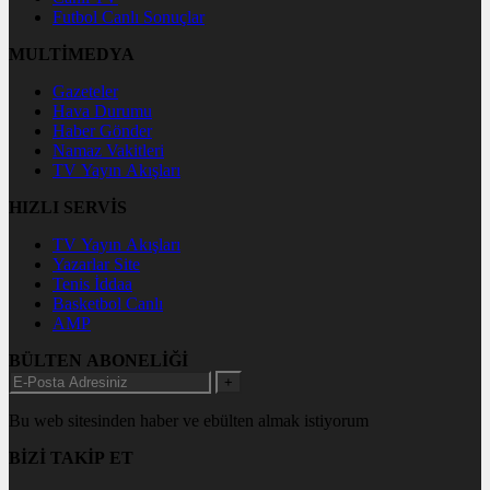
Futbol Canlı Sonuçlar
MULTİMEDYA
Gazeteler
Hava Durumu
Haber Gönder
Namaz Vakitleri
TV Yayın Akışları
HIZLI SERVİS
TV Yayın Akışları
Yazarlar Site
Tenis İddaa
Basketbol Canlı
AMP
BÜLTEN ABONELİĞİ
+
Bu web sitesinden haber ve ebülten almak istiyorum
BİZİ TAKİP ET