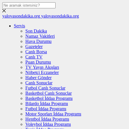
yalovasondakika.org
yalovasondakika.org
Servis
Son Dakika
Namaz Vakitleri
Hava Durumu
Gazeteler
Canlı Borsa
Canlı TV
Puan Durumu
TV Yayın Akışları
Nöbetçi Eczaneler
Haber Gönder
Canlı Sonuçlar
Futbol Canlı Sonuçlar
Basketbol Canlı Sonuçlar
Basketbol İddaa Programı
Bilardo İddaa Programı
Futbol İddaa Programı
Motor Sporları İddaa Programı
Hentbol İddaa Programı
Voleybol İddaa Programı