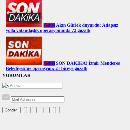
Genel
Akın Gürlek duyurdu: Adapsız
yolla vatandaşlık operasyonunda 72 gözaltı
Genel
SON DAKİKA! İzmir Menderes
Belediyesi’ne operasyon: 21 bireye gözaltı
YORUMLAR
Gönder