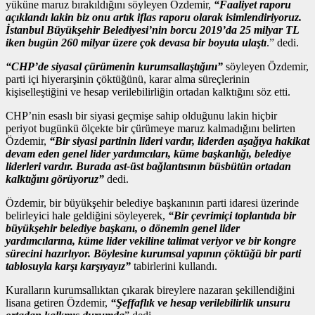
yüküne maruz bırakıldığını söyleyen Özdemir,
“Faaliyet raporu
açıklandı lakin biz onu artık iflas raporu olarak isimlendiriyoruz.
İstanbul Büyükşehir Belediyesi’nin borcu 2019’da 25 milyar TL
iken bugün 260 milyar üzere çok devasa bir boyuta ulaştı
.” dedi.
“CHP’de siyasal çürümenin kurumsallaştığını”
söyleyen Özdemir,
parti içi hiyerarşinin çöktüğünü, karar alma süreçlerinin
kişiselleştiğini ve hesap verilebilirliğin ortadan kalktığını söz etti.
CHP’nin esaslı bir siyasi geçmişe sahip olduğunu lakin hiçbir
periyot bugünkü ölçekte bir çürümeye maruz kalmadığını belirten
Özdemir,
“Bir siyasi partinin lideri vardır, liderden aşağıya hakikat
devam eden genel lider yardımcıları, küme başkanlığı, belediye
liderleri vardır. Burada ast-üst bağlantısının büsbütün ortadan
kalktığını görüyoruz”
dedi.
Özdemir, bir büyükşehir belediye başkanının parti idaresi üzerinde
belirleyici hale geldiğini söyleyerek,
“Bir çevrimiçi toplantıda bir
büyükşehir belediye başkanı, o dönemin genel lider
yardımcılarına, küme lider vekiline talimat veriyor ve bir kongre
sürecini hazırlıyor. Böylesine kurumsal yapının çöktüğü bir parti
tablosuyla karşı karşıyayız”
tabirlerini kullandı.
Kuralların kurumsallıktan çıkarak bireylere nazaran şekillendiğini
lisana getiren Özdemir,
“Şeffaflık ve hesap verilebilirlik unsuru