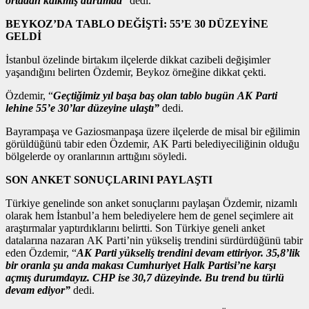
ortadan kalkmış durumda
” dedi.
BEYKOZ’DA TABLO DEĞİŞTİ: 55’E 30 DÜZEYİNE
GELDİ
İstanbul özelinde birtakım ilçelerde dikkat cazibeli değişimler
yaşandığını belirten Özdemir, Beykoz örneğine dikkat çekti.
Özdemir, “
Geçtiğimiz yıl başa baş olan tablo bugün AK Parti
lehine 55’e 30’lar düzeyine ulaştı”
dedi.
Bayrampaşa ve Gaziosmanpaşa üzere ilçelerde de misal bir eğilimin
görüldüğünü tabir eden Özdemir, AK Parti belediyeciliğinin olduğu
bölgelerde oy oranlarının arttığını söyledi.
SON ANKET SONUÇLARINI PAYLAŞTI
Türkiye genelinde son anket sonuçlarını paylaşan Özdemir, nizamlı
olarak hem İstanbul’a hem belediyelere hem de genel seçimlere ait
araştırmalar yaptırdıklarını belirtti. Son Türkiye geneli anket
datalarına nazaran AK Parti’nin yükseliş trendini sürdürdüğünü tabir
eden Özdemir, “
AK Parti yükseliş trendini devam ettiriyor. 35,8’lik
bir oranla şu anda makası Cumhuriyet Halk Partisi’ne karşı
açmış durumdayız. CHP ise 30,7 düzeyinde. Bu trend bu türlü
devam ediyor”
dedi.