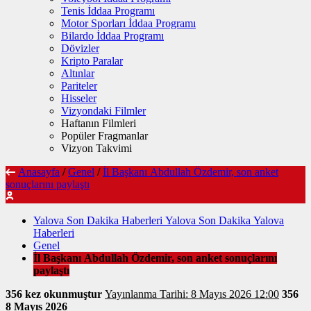
Tenis İddaa Programı
Motor Sporları İddaa Programı
Bilardo İddaa Programı
Dövizler
Kripto Paralar
Altınlar
Pariteler
Hisseler
Vizyondaki Filmler
Haftanın Filmleri
Popüler Fragmanlar
Vizyon Takvimi
Anasayfa
/
Genel
/
İl Başkanı Abdullah Özdemir, son anket
sonuçlarını paylaştı
Yalova Son Dakika Haberleri Yalova Son Dakika Yalova
Haberleri
Genel
İl Başkanı Abdullah Özdemir, son anket sonuçlarını
paylaştı
356 kez okunmuştur
Yayınlanma Tarihi: 8 Mayıs 2026 12:00
356
8 Mayıs 2026