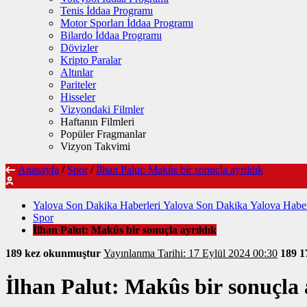
Tenis İddaa Programı
Motor Sporları İddaa Programı
Bilardo İddaa Programı
Dövizler
Kripto Paralar
Altınlar
Pariteler
Hisseler
Vizyondaki Filmler
Haftanın Filmleri
Popüler Fragmanlar
Vizyon Takvimi
Anasayfa
/
Spor
/
İlhan Palut: Makûs bir sonuçla ayrıldık
Yalova Son Dakika Haberleri Yalova Son Dakika Yalova Haber
Spor
İlhan Palut: Makûs bir sonuçla ayrıldık
189 kez okunmuştur
Yayınlanma Tarihi: 17 Eylül 2024 00:30
189
1
İlhan Palut: Makûs bir sonuçla 