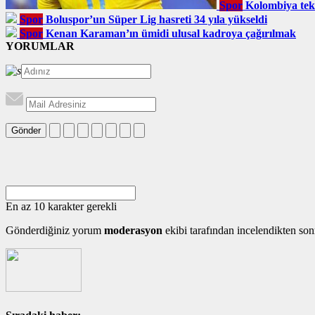
Spor
Kolombiya tek
Spor
Boluspor’un Süper Lig hasreti 34 yıla yükseldi
Spor
Kenan Karaman’ın ümidi ulusal kadroya çağırılmak
YORUMLAR
Gönder
En az 10 karakter gerekli
Gönderdiğiniz yorum
moderasyon
ekibi tarafından incelendikten son