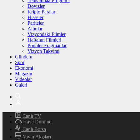
Tenis İddaa Programı
Dövizler
Kripto Paralar
Hisseler
Pariteler
Altınlar
Vizyondaki Filmler
Haftanın Filmleri
Popüler Fragmanlar
Vizyon Takvimi
Gündem
Spor
Ekonomi
Magazin
Videolar
Galeri
Canlı TV
Hava Durumu
Canlı Borsa
Yayın Akışları