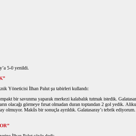
’a 5-0 yenildi.
K”
 Yöneticisi İlhan Palut şu tabirleri kullandı:
ompakt bir savunma yaparak merkezi kalabalık tutmak istedik. Galatasar
 olacağı görmeye fırsat olmadan duran toptandan 2 gol yedik. Alikulov 
kolay olmuyor. Makûs bir sonuçla ayrıldık. Galatasaray’ı tebrik ediyor
YOR”
erine İlhan Palut şöyle dedi: