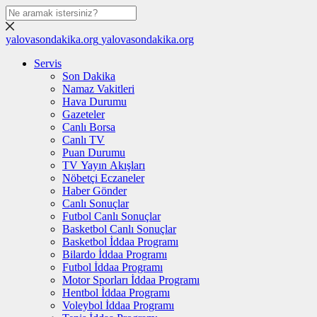
yalovasondakika.org
yalovasondakika.org
Servis
Son Dakika
Namaz Vakitleri
Hava Durumu
Gazeteler
Canlı Borsa
Canlı TV
Puan Durumu
TV Yayın Akışları
Nöbetçi Eczaneler
Haber Gönder
Canlı Sonuçlar
Futbol Canlı Sonuçlar
Basketbol Canlı Sonuçlar
Basketbol İddaa Programı
Bilardo İddaa Programı
Futbol İddaa Programı
Motor Sporları İddaa Programı
Hentbol İddaa Programı
Voleybol İddaa Programı