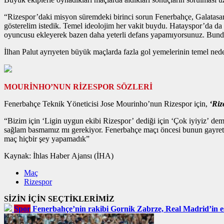
“Rizespor’daki misyon süremdeki birinci sorun Fenerbahçe, Galatasara
gösterelim istedik. Temel ideolojim her vakit buydu. Hatayspor’da 
oyuncusu ekleyerek bazen daha yeterli defans yapamıyorsunuz. Bund
İlhan Palut ayrıyeten büyük maçlarda fazla gol yemelerinin temel nede
MOURİNHO’NUN RİZESPOR SÖZLERİ
Fenerbahçe Teknik Yöneticisi Jose Mourinho’nun Rizespor için,
‘Riz
“Bizim için ‘Ligin uygun ekibi Rizespor’ dediği için ‘Çok iyiyiz’ deme
sağlam basmamız mı gerekiyor. Fenerbahçe maçı öncesi bunun gayretin
maç hiçbir şey yapamadık”
Kaynak: İhlas Haber Ajansı (İHA)
Maç
Rizespor
SİZİN İÇİN SEÇTİKLERİMİZ
Spor
Fenerbahçe’nin rakibi Gornik Zabrze, Real Madrid’in eski