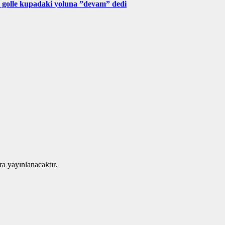
 golle kupadaki yoluna ”devam” dedi
ra yayınlanacaktır.