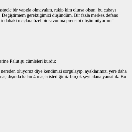
tgele bir yapıda olmayalım, rakip kim olursa olsun, bu çabayı
. Değiştirmem gerektiğimizi düşündüm. Bir fazla merkez defans
Bir dahaki maçlara özel bir savunma prensibi düşünmüyorum”
erine Palut şu cümleleri kurdu:
bu nereden oluyoruz diye kendimizi sorgulayıp, ayaklarımızı yere daha
ç dışında kalan 4 maçta istediğimiz birçok şeyi alana yansıttık. Bu