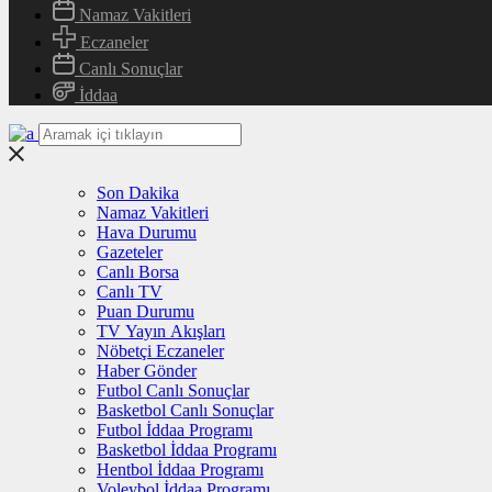
Namaz Vakitleri
Eczaneler
Canlı Sonuçlar
İddaa
Son Dakika
Namaz Vakitleri
Hava Durumu
Gazeteler
Canlı Borsa
Canlı TV
Puan Durumu
TV Yayın Akışları
Nöbetçi Eczaneler
Haber Gönder
Futbol Canlı Sonuçlar
Basketbol Canlı Sonuçlar
Futbol İddaa Programı
Basketbol İddaa Programı
Hentbol İddaa Programı
Voleybol İddaa Programı