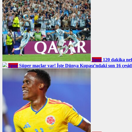
Spor
120 dakika nefe
Spor
Süper maçlar var! İşte Dünya Kupası’ndaki son 16 çeşidi