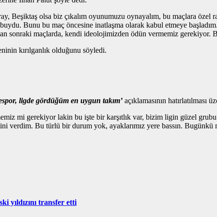
y, Beşiktaş olsa biz çıkalım oyunumuzu oynayalım, bu maçlara özel ras
da buydu. Bunu bu maç öncesine inatlaşma olarak kabul etmeye başladım
an sonraki maçlarda, kendi ideolojimizden ödün vermemiz gerekiyor. 
ninin kırılganlık olduğunu söyledi.
espor, ligde gördüğüm en uygun takım’
açıklamasının hatırlatılması üz
miz mi gerekiyor lakin bu işte bir karşıtlık var, bizim ligin güzel gru
i verdim. Bu türlü bir durum yok, ayaklarımız yere bassın. Bugünkü ma
 yıldızını transfer etti