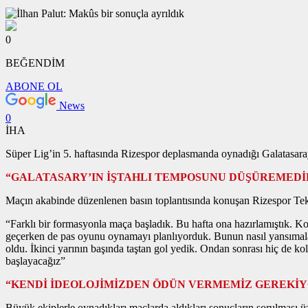
0
BEĞENDİM
ABONE OL
News
0
İHA
Süper Lig’in 5. haftasında Rizespor deplasmanda oynadığı Galatasaray
“GALATASARY’IN İŞTAHLI TEMPOSUNU DÜŞÜREMEDİ
Maçın akabinde düzenlenen basın toplantısında konuşan Rizespor Teknik
“Farklı bir formasyonla maça başladık. Bu hafta ona hazırlamıştık. K
geçerken de pas oyunu oynamayı planlıyorduk. Bunun nasıl yansımaların
oldu. İkinci yarının başında taştan gol yedik. Ondan sonrası hiç de 
başlayacağız”
“KENDİ İDEOLOJİMİZDEN ÖDÜN VERMEMİZ GEREKİ
Büyük ekiplerle oynadıkları maçlarda aldıkları sonuçların sorulması üz