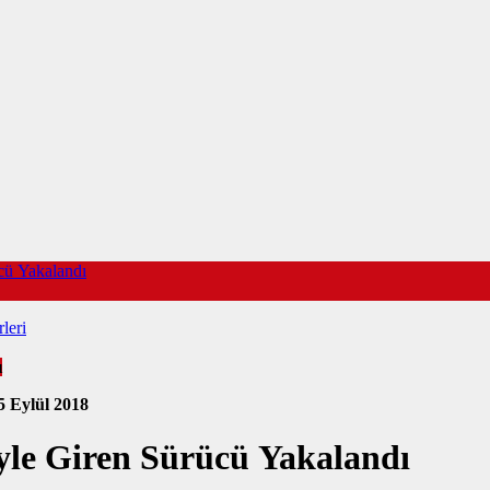
ücü Yakalandı
leri
ı
5 Eylül 2018
iyle Giren Sürücü Yakalandı