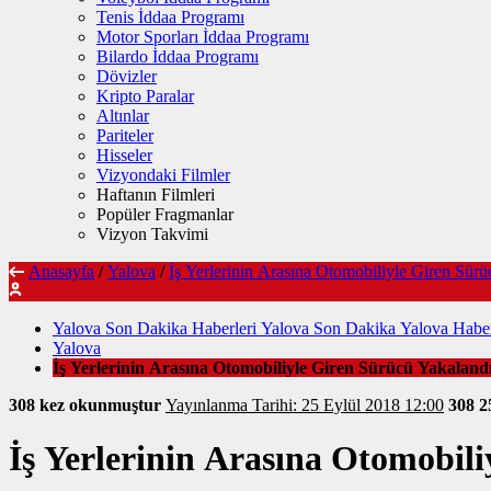
Tenis İddaa Programı
Motor Sporları İddaa Programı
Bilardo İddaa Programı
Dövizler
Kripto Paralar
Altınlar
Pariteler
Hisseler
Vizyondaki Filmler
Haftanın Filmleri
Popüler Fragmanlar
Vizyon Takvimi
Anasayfa
/
Yalova
/
İş Yerlerinin Arasına Otomobiliyle Giren Sür
Yalova Son Dakika Haberleri Yalova Son Dakika Yalova Haber
Yalova
İş Yerlerinin Arasına Otomobiliyle Giren Sürücü Yakaland
308 kez okunmuştur
Yayınlanma Tarihi: 25 Eylül 2018 12:00
308
2
İş Yerlerinin Arasına Otomobil