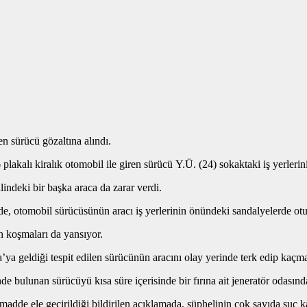
en sürücü gözaltına alındı.
kalı kiralık otomobil ile giren sürücü Y.Ü. (24) sokaktaki iş yerlerini
lindeki bir başka araca da zarar verdi.
erde, otomobil sürücüsünün aracı iş yerlerinin önündeki sandalyelerde ot
n koşmaları da yansıyor.
geldiği tespit edilen sürücünün aracını olay yerinde terk edip kaçmak 
bulunan sürücüyü kısa süre içerisinde bir fırına ait jeneratör odasında 
dde ele geçirildiği bildirilen açıklamada, şüphelinin çok sayıda suç k