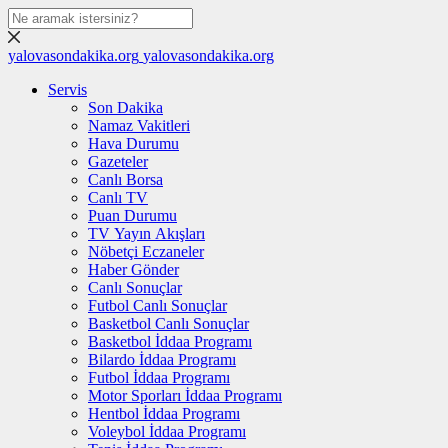
yalovasondakika.org
yalovasondakika.org
Servis
Son Dakika
Namaz Vakitleri
Hava Durumu
Gazeteler
Canlı Borsa
Canlı TV
Puan Durumu
TV Yayın Akışları
Nöbetçi Eczaneler
Haber Gönder
Canlı Sonuçlar
Futbol Canlı Sonuçlar
Basketbol Canlı Sonuçlar
Basketbol İddaa Programı
Bilardo İddaa Programı
Futbol İddaa Programı
Motor Sporları İddaa Programı
Hentbol İddaa Programı
Voleybol İddaa Programı