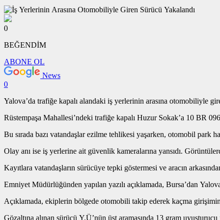
0
BEĞENDİM
ABONE OL
News
0
Yalova’da trafiğe kapalı alandaki iş yerlerinin arasına otomobiliyle gir
Rüstempaşa Mahallesi’ndeki trafiğe kapalı Huzur Sokak’a 10 BR 096 pla
Bu sırada bazı vatandaşlar ezilme tehlikesi yaşarken, otomobil park ha
Olay anı ise iş yerlerine ait güvenlik kameralarına yansıdı. Görüntül
Kayıtlara vatandaşların sürücüye tepki göstermesi ve aracın arkasında
Emniyet Müdürlüğünden yapılan yazılı açıklamada, Bursa’dan Yalova’ya 
Açıklamada, ekiplerin bölgede otomobili takip ederek kaçma girişiminde 
Gözaltına alınan sürücü Y.Ü’nün üst aramasında 13 gram uyuşturucu ma