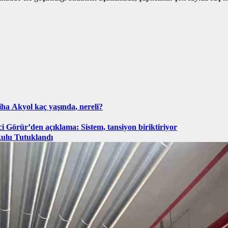
ha Akyol kaç yaşında, nereli?
ci Görür’den açıklama: Sistem, tansiyon biriktiriyor
kulu Tutuklandı