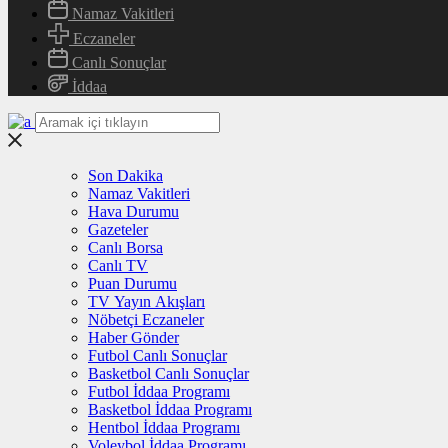
Namaz Vakitleri
Eczaneler
Canlı Sonuçlar
İddaa
Son Dakika
Namaz Vakitleri
Hava Durumu
Gazeteler
Canlı Borsa
Canlı TV
Puan Durumu
TV Yayın Akışları
Nöbetçi Eczaneler
Haber Gönder
Futbol Canlı Sonuçlar
Basketbol Canlı Sonuçlar
Futbol İddaa Programı
Basketbol İddaa Programı
Hentbol İddaa Programı
Voleybol İddaa Programı