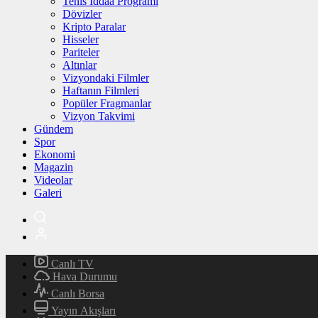
Tenis İddaa Programı
Dövizler
Kripto Paralar
Hisseler
Pariteler
Altınlar
Vizyondaki Filmler
Haftanın Filmleri
Popüler Fragmanlar
Vizyon Takvimi
Gündem
Spor
Ekonomi
Magazin
Videolar
Galeri
Canlı TV
Hava Durumu
Canlı Borsa
Yayın Akışları