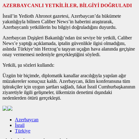
AZERBAYCANLI YETKİLİLER, BİLGİYİ DOĞRULADI
İsrail’in Yedioth Ahronot gazetesi, Azerbaycan’da hükümete
yakınlığıyla bilinen Caliber News’in haberini araştırarak,
Azerbaycanlı yetkililerin bu bilgiyi doğruladığını duyurdu.
Azerbaycan Dışişleri Bakanlığı’ndan üst seviye bir yetkili, Caliber
News’e yaptığı açıklamada, iptalin güvenlikle ilgisi olmadığını,
aslında Türkiye’nin Herzog’u taşıyan uçağın hava alanında geçişine
onay vermemesi nedeniyle gerçekleştiğini söyledi.
Yetkili, şu sözleri kullandı:
Üzgün bir biçimde, diplomatik kanallar aracılığıyla yapılan ağır
müzakereler sonuçsuz kaldı. Azerbaycan, iklim konferansına tüm
iştirakçiler için uygun şartları sağladı, fakat İsrail Cumhurbaşkanının
ziyaretiyle ilgili gelişmeler, ülkemizin denetimi dışındaki
nedenlerden ötürü gerçekleşti.
Azerbaycan
İsrail
Türkiye