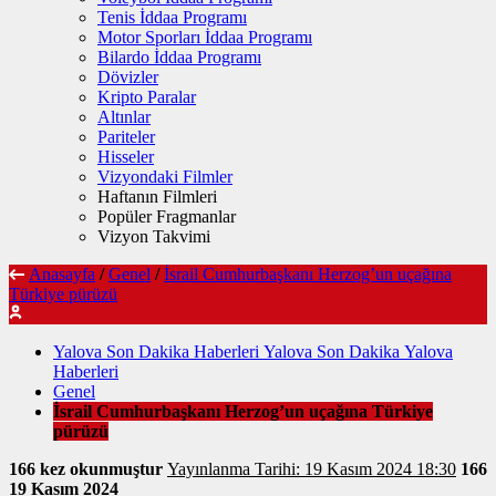
Tenis İddaa Programı
Motor Sporları İddaa Programı
Bilardo İddaa Programı
Dövizler
Kripto Paralar
Altınlar
Pariteler
Hisseler
Vizyondaki Filmler
Haftanın Filmleri
Popüler Fragmanlar
Vizyon Takvimi
Anasayfa
/
Genel
/
İsrail Cumhurbaşkanı Herzog’un uçağına
Türkiye pürüzü
Yalova Son Dakika Haberleri Yalova Son Dakika Yalova
Haberleri
Genel
İsrail Cumhurbaşkanı Herzog’un uçağına Türkiye
pürüzü
166 kez okunmuştur
Yayınlanma Tarihi: 19 Kasım 2024 18:30
166
19 Kasım 2024