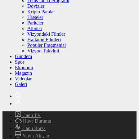
Tenis İddaa Programı
Dövizler
Kripto Paralar
Hisseler
Pariteler
Altınlar
Vizyondaki Filmler
Haftanın Filmleri
Popüler Fragmanlar
Vizyon Takvimi
Gündem
Spor
Ekonomi
Magazin
Videolar
Galeri
Canlı TV
Hava Durumu
Canlı Borsa
Yayın Akışları