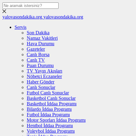
yalovasondakika.org
yalovasondakika.org
Servis
Son Dakika
Namaz Vakitleri
Hava Durumu
Gazeteler
Canlı Borsa
Canlı TV
Puan Durumu
TV Yayın Akışları
Nöbetçi Eczaneler
Haber Gönder
Canlı Sonuçlar
Futbol Canlı Sonuçlar
Basketbol Canlı Sonuçlar
Basketbol İddaa Programı
Bilardo İddaa Programı
Futbol İddaa Programı
Motor Sporları İddaa Programı
Hentbol İddaa Programı
Voleybol İddaa Programı