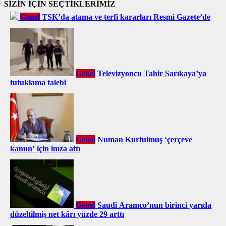
SİZİN İÇİN SEÇTİKLERİMİZ
Genel
TSK’da atama ve terfi kararları Resmi Gazete’de
Genel
Televizyoncu Tahir Sarıkaya’ya
tutuklama talebi
Genel
Numan Kurtulmuş ‘çerçeve
kanun’ için imza attı
Genel
Saudi Aramco’nun birinci yarıda
düzeltilmiş net kârı yüzde 29 arttı