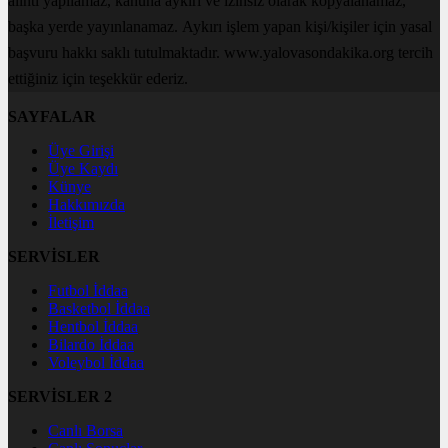
alıntı yapılamaz, kanuna aykırı ve izinsiz olarak kopyalanamaz,
başka yerde yayınlanamaz. Aykırı işlem yapan kişi/kişiler için yasal
başvuru hakkı saklı tutulmaktadır. www.yalovasondakika.org tercih
ettiğiniz için teşekkür ederiz.
SAYFALAR
Üye Girişi
Üye Kaydı
Künye
Hakkımızda
İletişim
SERVİSLER
Futbol İddaa
Basketbol İddaa
Hentbol İddaa
Bilardo İddaa
Voleybol İddaa
SERVİSLER 2
Canlı Borsa