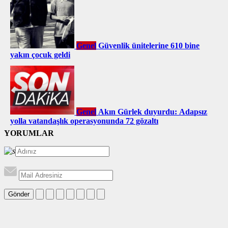
Genel
Güvenlik ünitelerine 610 bine
yakın çocuk geldi
Genel
Akın Gürlek duyurdu: Adapsız
yolla vatandaşlık operasyonunda 72 gözaltı
YORUMLAR
Gönder