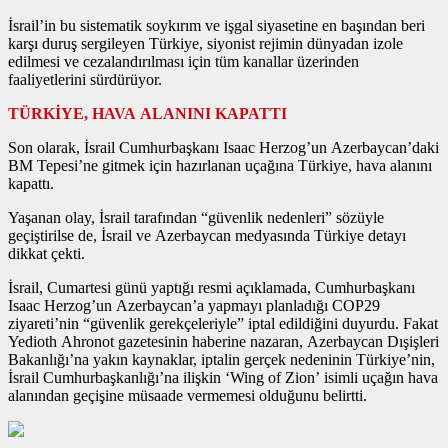
İsrail’in bu sistematik soykırım ve işgal siyasetine en başından beri
karşı duruş sergileyen Türkiye, siyonist rejimin dünyadan izole
edilmesi ve cezalandırılması için tüm kanallar üzerinden
faaliyetlerini sürdürüyor.
TÜRKİYE, HAVA ALANINI KAPATTI
Son olarak, İsrail Cumhurbaşkanı Isaac Herzog’un Azerbaycan’daki
BM Tepesi’ne gitmek için hazırlanan uçağına Türkiye, hava alanını
kapattı.
Yaşanan olay, İsrail tarafından “güvenlik nedenleri” sözüyle
geçiştirilse de, İsrail ve Azerbaycan medyasında Türkiye detayı
dikkat çekti.
İsrail, Cumartesi günü yaptığı resmi açıklamada, Cumhurbaşkanı
Isaac Herzog’un Azerbaycan’a yapmayı planladığı COP29
ziyareti’nin “güvenlik gerekçeleriyle” iptal edildiğini duyurdu. Fakat
Yedioth Ahronot gazetesinin haberine nazaran, Azerbaycan Dışişleri
Bakanlığı’na yakın kaynaklar, iptalin gerçek nedeninin Türkiye’nin,
İsrail Cumhurbaşkanlığı’na ilişkin ‘Wing of Zion’ isimli uçağın hava
alanından geçişine müsaade vermemesi olduğunu belirtti.