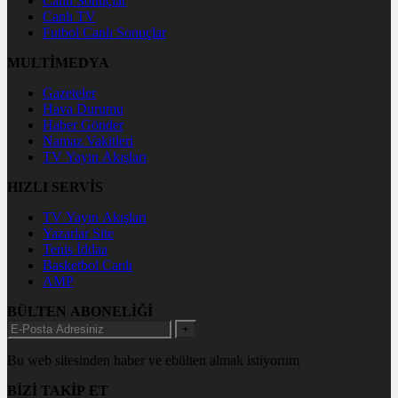
Canlı Sonuçlar
Canlı TV
Futbol Canlı Sonuçlar
MULTİMEDYA
Gazeteler
Hava Durumu
Haber Gönder
Namaz Vakitleri
TV Yayın Akışları
HIZLI SERVİS
TV Yayın Akışları
Yazarlar Site
Tenis İddaa
Basketbol Canlı
AMP
BÜLTEN ABONELİĞİ
+
Bu web sitesinden haber ve ebülten almak istiyorum
BİZİ TAKİP ET