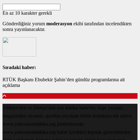
En az 10 karakter gerekli
Gönderdiğiniz yorum
moderasyon
ekibi tarafından incelendikten
sonra yayınlanacaktır.
Sıradaki haber:
RTÜK Başkanı Ebubekir Şahin’den gündüz programlarına ait
açıklama
Türkiye'den ve Dünya’dan son dakika haberler, köşe yazıları,
magazinden siyasete, spordan seyahate bütün konuların tek adresi
www.yalovasondakika.org platformunda;
www.yalovasondakika.org haber içerikleri kaynak gösterilmeden