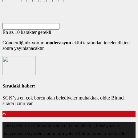
En az 10 karakter gerekli
Gönderdiğiniz yorum
moderasyon
ekibi tarafından incelendikten
sonra yayınlanacaktır.
Sıradaki haber:
SGK’ya en çok borcu olan belediyeler muhakkak oldu: Birinci
sırada İzmir var
Türkiye'den ve Dünya’dan son dakika haberler, köşe yazıları,
magazinden siyasete, spordan seyahate bütün konuların tek adresi