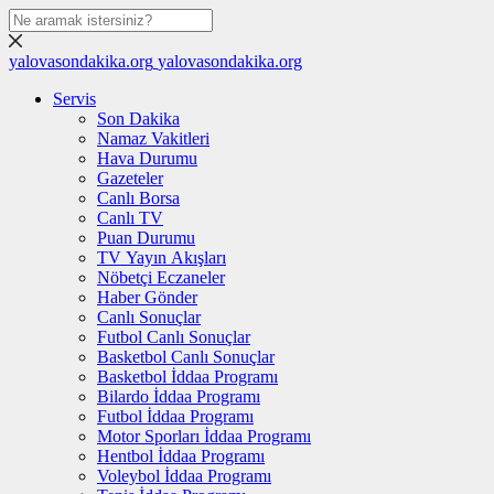
yalovasondakika.org
yalovasondakika.org
Servis
Son Dakika
Namaz Vakitleri
Hava Durumu
Gazeteler
Canlı Borsa
Canlı TV
Puan Durumu
TV Yayın Akışları
Nöbetçi Eczaneler
Haber Gönder
Canlı Sonuçlar
Futbol Canlı Sonuçlar
Basketbol Canlı Sonuçlar
Basketbol İddaa Programı
Bilardo İddaa Programı
Futbol İddaa Programı
Motor Sporları İddaa Programı
Hentbol İddaa Programı
Voleybol İddaa Programı