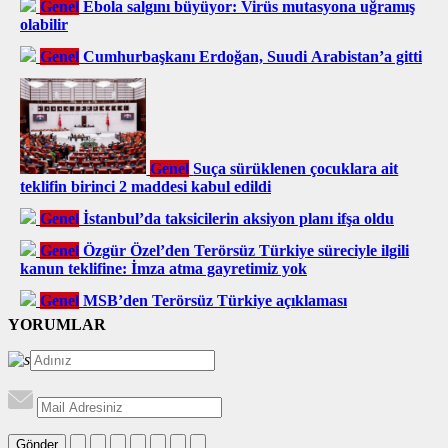
Genel
Ebola salgını büyüyor: Virüs mutasyona uğramış
olabilir
Genel
Cumhurbaşkanı Erdoğan, Suudi Arabistan’a gitti
Genel
Suça sürüklenen çocuklara ait
teklifin birinci 2 maddesi kabul edildi
Genel
İstanbul’da taksicilerin aksiyon planı ifşa oldu
Genel
Özgür Özel’den Terörsüz Türkiye süreciyle ilgili
kanun teklifine: İmza atma gayretimiz yok
Genel
MSB’den Terörsüz Türkiye açıklaması
YORUMLAR
Gönder