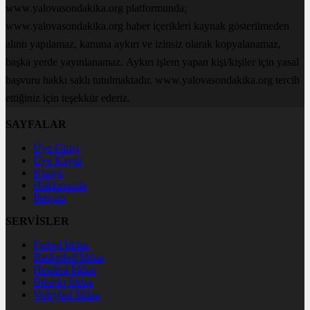
www.yalovasondakika.org platformunda;
www.yalovasondakika.org haber içerikleri kaynak gösterilmeden
alıntı yapılamaz, kanuna aykırı ve izinsiz olarak kopyalanamaz,
başka yerde yayınlanamaz. Aykırı işlem yapan kişi/kişiler için yasal
başvuru hakkı saklı tutulmaktadır. www.yalovasondakika.org tercih
ettiğiniz için teşekkür ederiz.
SAYFALAR
Üye Girişi
Üye Kaydı
Künye
Hakkımızda
İletişim
SERVİSLER
Futbol İddaa
Basketbol İddaa
Hentbol İddaa
Bilardo İddaa
Voleybol İddaa