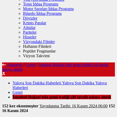
Tenis İddaa Programı
Motor Sporları İddaa Programı
Bilardo İddaa Programı
Dövizler
Kripto Paralar
Altınlar
Pariteler
Hisseler
Vizyondaki Filmler
Haftanın Filmleri
Popüler Fragmanlar
Vizyon Takvimi
Anasayfa
/
Genel
/
İstanbul Boğazı’nda gemi trafiği çift taraflı
askıya alındı
Yalova Son Dakika Haberleri Yalova Son Dakika Yalova
Haberleri
Genel
İstanbul Boğazı’nda gemi trafiği çift taraflı askıya alındı
152 kez okunmuştur
Yayınlanma Tarihi: 16 Kasım 2024 06:00
152
16 Kasım 2024