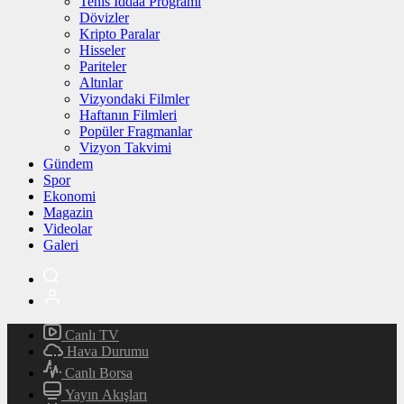
Tenis İddaa Programı
Dövizler
Kripto Paralar
Hisseler
Pariteler
Altınlar
Vizyondaki Filmler
Haftanın Filmleri
Popüler Fragmanlar
Vizyon Takvimi
Gündem
Spor
Ekonomi
Magazin
Videolar
Galeri
Canlı TV
Hava Durumu
Canlı Borsa
Yayın Akışları