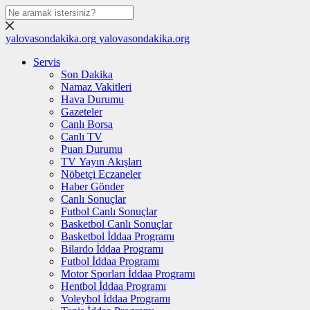
yalovasondakika.org
yalovasondakika.org
Servis
Son Dakika
Namaz Vakitleri
Hava Durumu
Gazeteler
Canlı Borsa
Canlı TV
Puan Durumu
TV Yayın Akışları
Nöbetçi Eczaneler
Haber Gönder
Canlı Sonuçlar
Futbol Canlı Sonuçlar
Basketbol Canlı Sonuçlar
Basketbol İddaa Programı
Bilardo İddaa Programı
Futbol İddaa Programı
Motor Sporları İddaa Programı
Hentbol İddaa Programı
Voleybol İddaa Programı