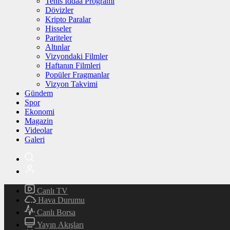
Tenis İddaa Programı
Dövizler
Kripto Paralar
Hisseler
Pariteler
Altınlar
Vizyondaki Filmler
Haftanın Filmleri
Popüler Fragmanlar
Vizyon Takvimi
Gündem
Spor
Ekonomi
Magazin
Videolar
Galeri
Canlı TV
Hava Durumu
Canlı Borsa
Yayın Akışları