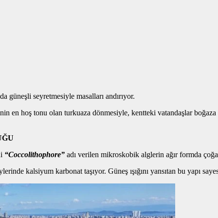
 güneşli seyretmesiyle masalları andırıyor.
vinin en hoş tonu olan turkuaza dönmesiyle, kentteki vatandaşlar boğ
UĞU
i
“Coccolithophore”
adı verilen mikroskobik alglerin ağır formda çoğa
ylerinde kalsiyum karbonat taşıyor. Güneş ışığını yansıtan bu yapı saye