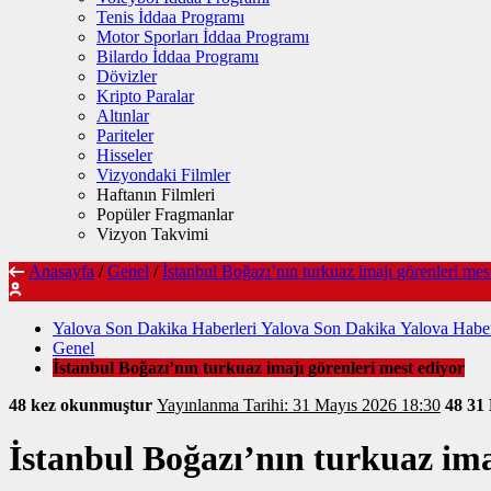
Tenis İddaa Programı
Motor Sporları İddaa Programı
Bilardo İddaa Programı
Dövizler
Kripto Paralar
Altınlar
Pariteler
Hisseler
Vizyondaki Filmler
Haftanın Filmleri
Popüler Fragmanlar
Vizyon Takvimi
Anasayfa
/
Genel
/
İstanbul Boğazı’nın turkuaz imajı görenleri mes
Yalova Son Dakika Haberleri Yalova Son Dakika Yalova Haber
Genel
İstanbul Boğazı’nın turkuaz imajı görenleri mest ediyor
48 kez okunmuştur
Yayınlanma Tarihi: 31 Mayıs 2026 18:30
48
31
İstanbul Boğazı’nın turkuaz ima