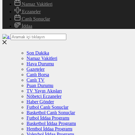
Namaz Vakitleri
Eczaneler
Canlı Sonuçlar
İddaa
Son Dakika
Namaz Vakitleri
Hava Durumu
Gazeteler
Canlı Borsa
Canlı TV
Puan Durumu
TV Yayın Akışları
Nöbetçi Eczaneler
Haber Gönder
Futbol Canlı Sonuçlar
Basketbol Canlı Sonuçlar
Futbol İddaa Programı
Basketbol İddaa Programı
Hentbol İddaa Programı
Voleybol İddaa Programı