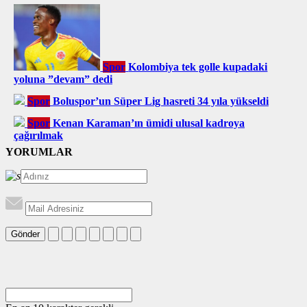
Spor
Kolombiya tek golle kupadaki
yoluna ”devam” dedi
Spor
Boluspor’un Süper Lig hasreti 34 yıla yükseldi
Spor
Kenan Karaman’ın ümidi ulusal kadroya
çağırılmak
YORUMLAR
Gönder