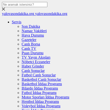
yalovasondakika.org
yalovasondakika.org
Servis
Son Dakika
Namaz Vakitleri
Hava Durumu
Gazeteler
Canlı Borsa
Canlı TV
Puan Durumu
TV Yayın Akışları
Nöbetçi Eczaneler
Haber Gönder
Canlı Sonuçlar
Futbol Canlı Sonuçlar
Basketbol Canlı Sonuçlar
Basketbol İddaa Programı
Bilardo İddaa Programı
Futbol İddaa Programı
Motor Sporları İddaa Programı
Hentbol İddaa Programı
Voleybol İddaa Programı