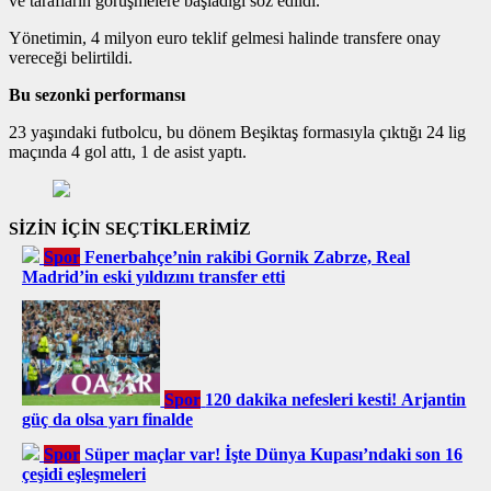
ve tarafların görüşmelere başladığı söz edildi.
Yönetimin, 4 milyon euro teklif gelmesi halinde transfere onay
vereceği belirtildi.
Bu sezonki performansı
23 yaşındaki futbolcu, bu dönem Beşiktaş formasıyla çıktığı 24 lig
maçında 4 gol attı, 1 de asist yaptı.
SİZİN İÇİN SEÇTİKLERİMİZ
Spor
Fenerbahçe’nin rakibi Gornik Zabrze, Real
Madrid’in eski yıldızını transfer etti
Spor
120 dakika nefesleri kesti! Arjantin
güç da olsa yarı finalde
Spor
Süper maçlar var! İşte Dünya Kupası’ndaki son 16
çeşidi eşleşmeleri