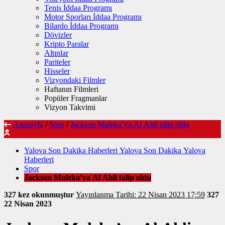
Tenis İddaa Programı
Motor Sporları İddaa Programı
Bilardo İddaa Programı
Dövizler
Kripto Paralar
Altınlar
Pariteler
Hisseler
Vizyondaki Filmler
Haftanın Filmleri
Popüler Fragmanlar
Vizyon Takvimi
Anasayfa
/
Spor
/
Jackson Muleka’ya Al Ahli talip oldu
Yalova Son Dakika Haberleri Yalova Son Dakika Yalova
Haberleri
Spor
Jackson Muleka’ya Al Ahli talip oldu
327 kez okunmuştur
Yayınlanma Tarihi: 22 Nisan 2023 17:59
327
22 Nisan 2023