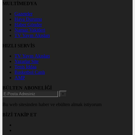
MULTİMEDYA
Gazeteler
Hava Durumu
Haber Gönder
Namaz Vakitleri
TV Yayın Akışları
HIZLI SERVİS
TV Yayın Akışları
Yazarlar Site
Tenis İddaa
Basketbol Canlı
AMP
BÜLTEN ABONELİĞİ
+
Bu web sitesinden haber ve ebülten almak istiyorum
BİZİ TAKİP ET