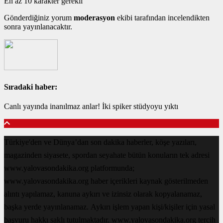
En az 10 karakter gerekli
Gönderdiğiniz yorum
moderasyon
ekibi tarafından incelendikten
sonra yayınlanacaktır.
Sıradaki haber:
Canlı yayında inanılmaz anlar! İki spiker stüdyoyu yıktı
Türkiye'den ve Dünya’dan son dakika haberler, köşe yazıları,
magazinden siyasete, spordan seyahate bütün konuların tek adresi
www.yalovasondakika.org platformunda;
www.yalovasondakika.org haber içerikleri kaynak gösterilmeden
alıntı yapılamaz, kanuna aykırı ve izinsiz olarak kopyalanamaz,
başka yerde yayınlanamaz. Aykırı işlem yapan kişi/kişiler için yasal
başvuru hakkı saklı tutulmaktadır. www.yalovasondakika.org tercih