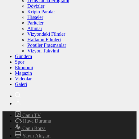
Tenis İddaa Programı
Dövizler
Kripto Paralar
Hisseler
Pariteler
Altınlar
Vizyondaki Filmler
Haftanın Filmleri
Popüler Fragmanlar
Vizyon Takvimi
Gündem
Spor
Ekonomi
Magazin
Videolar
Galeri
Canlı TV
Hava Durumu
Canlı Borsa
Yayın Akışları