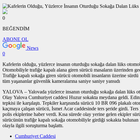
0
BEĞENDİM
ABONE OL
News
0
Kafelerin olduğu, yüzlerce insanın oturduğu sokağa dalan lüks otomob
Otomobiliyle trafiğe kapalı alana giren sürücü masaların üzerinden geç
Trafiğe kapalı sokağa giren sürücü otomobili insanların üzerine sürdü
tüm yaşananlar güvenlik kameralarına saniye saniye yansıdı
YALOVA – Yalovada yüzlerce insanın oturduğu sokağa dalan lüks otom
Olay Yalova Cumhuriyet caddesi Huzur sokakta meydana geldi. Edinilen
tepkisi ile karşılaştı. Tepkiler karşısında sürücü 10 BR 096 plakalı o
kaçmaya çalışan sürücü, İsmet Acar caddesinde ters şeride girdi. Ters
polis ekiplerine haber verdi. Kısa sürede olay yerine gelen ekipler sü
sürücünün trafiğe kapalı sokağa otomobiliyle girdiği sokakta bulunan 
olayla ilgili soruşturma başlattı.
Cumhuriyet Caddesi