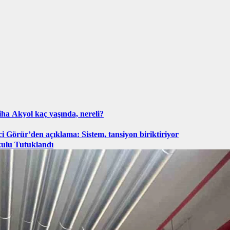
ha Akyol kaç yaşında, nereli?
ci Görür’den açıklama: Sistem, tansiyon biriktiriyor
kulu Tutuklandı