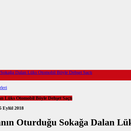
u Sokağa Dalan Lüks Otomobil Böyle Dehşet Saçtı
leri
n Lüks Otomobil Böyle Dehşet Saçtı
5 Eylül 2018
sanın Oturduğu Sokağa Dalan Lük