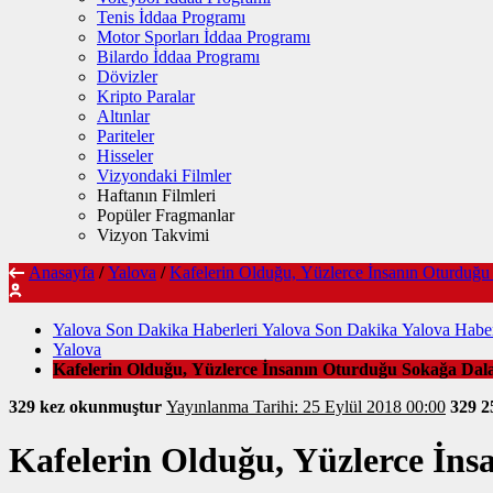
Tenis İddaa Programı
Motor Sporları İddaa Programı
Bilardo İddaa Programı
Dövizler
Kripto Paralar
Altınlar
Pariteler
Hisseler
Vizyondaki Filmler
Haftanın Filmleri
Popüler Fragmanlar
Vizyon Takvimi
Anasayfa
/
Yalova
/
Kafelerin Olduğu, Yüzlerce İnsanın Oturduğ
Yalova Son Dakika Haberleri Yalova Son Dakika Yalova Haber
Yalova
Kafelerin Olduğu, Yüzlerce İnsanın Oturduğu Sokağa Dala
329 kez okunmuştur
Yayınlanma Tarihi: 25 Eylül 2018 00:00
329
2
Kafelerin Olduğu, Yüzlerce İn