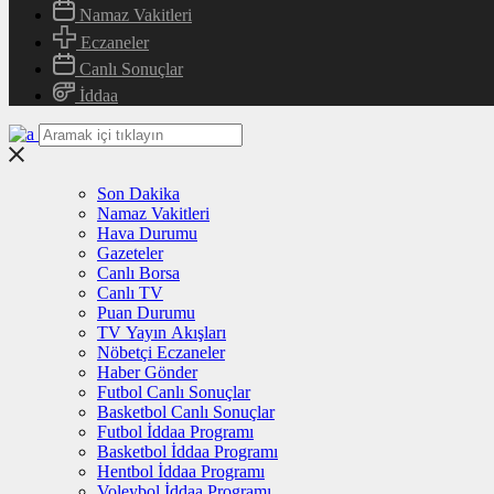
Namaz Vakitleri
Eczaneler
Canlı Sonuçlar
İddaa
Son Dakika
Namaz Vakitleri
Hava Durumu
Gazeteler
Canlı Borsa
Canlı TV
Puan Durumu
TV Yayın Akışları
Nöbetçi Eczaneler
Haber Gönder
Futbol Canlı Sonuçlar
Basketbol Canlı Sonuçlar
Futbol İddaa Programı
Basketbol İddaa Programı
Hentbol İddaa Programı
Voleybol İddaa Programı