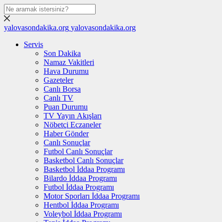
yalovasondakika.org
yalovasondakika.org
Servis
Son Dakika
Namaz Vakitleri
Hava Durumu
Gazeteler
Canlı Borsa
Canlı TV
Puan Durumu
TV Yayın Akışları
Nöbetçi Eczaneler
Haber Gönder
Canlı Sonuçlar
Futbol Canlı Sonuçlar
Basketbol Canlı Sonuçlar
Basketbol İddaa Programı
Bilardo İddaa Programı
Futbol İddaa Programı
Motor Sporları İddaa Programı
Hentbol İddaa Programı
Voleybol İddaa Programı