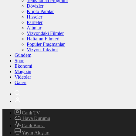
Tenis İddaa Programı
Dövizler
Kripto Paralar
Hisseler
Pariteler
Altınlar
Vizyondaki Filmler
Haftanın Filmleri
Popüler Fragmanlar
Vizyon Takvimi
Gündem
Spor
Ekonomi
Magazin
Videolar
Galeri
Canlı TV
Hava Durumu
Canlı Borsa
Yayın Akışları