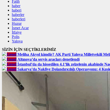
Fatih
haber
haberi
haberler
haberleri
Huzur
İsmet Acar
İtfaiye
Polis
Yalova
SİZİN İÇİN SEÇTİKLERİMİZ
Genel
Meliha Akyol kimdir? AK Parti Yalova Milletvekili Meli
Genel
Altınova’da servis araçları denetlendi
Genel
İstanbul’da da hissedilen 4.1’lik zelzelenin akabinde Na
Genel
Sakarya’da Nakliye Dolandırıcılığı Operasyonu: 4 Kuş