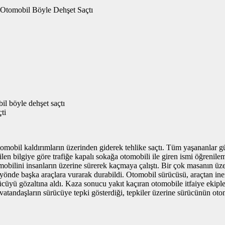
il böyle dehşet saçtı
ti
obil kaldırımların üzerinden giderek tehlike saçtı. Tüm yaşananlar g
 bilgiye göre trafiğe kapalı sokağa otomobili ile giren ismi öğrenile
tomobilini insanların üzerine sürerek kaçmaya çalıştı. Bir çok masanın üz
 yönde başka araçlara vurarak durabildi. Otomobil sürücüsü, araçtan in
rücüyü gözaltına aldı. Kaza sonucu yakıt kaçıran otomobile itfaiye ekip
vatandaşların sürücüye tepki gösterdiği, tepkiler üzerine sürücünün oto