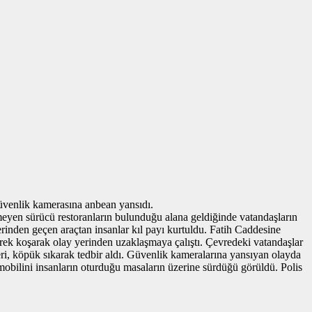
üvenlik kamerasına anbean yansıdı.
meyen sürücü restoranların bulunduğu alana geldiğinde vatandaşların
erinden geçen araçtan insanlar kıl payı kurtuldu. Fatih Caddesine
erek koşarak olay yerinden uzaklaşmaya çalıştı. Çevredeki vatandaşlar
leri, köpük sıkarak tedbir aldı. Güvenlik kameralarına yansıyan olayda
mobilini insanların oturduğu masaların üzerine sürdüğü görüldü. Polis