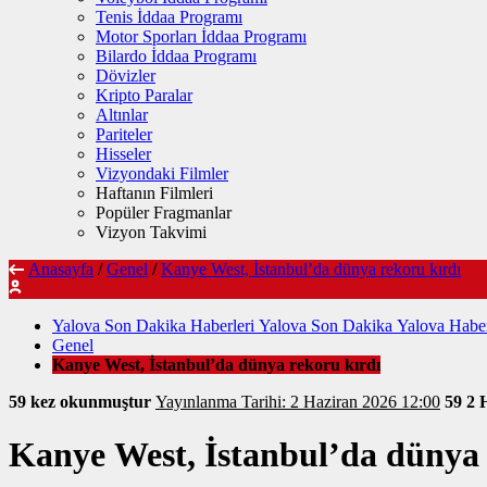
Tenis İddaa Programı
Motor Sporları İddaa Programı
Bilardo İddaa Programı
Dövizler
Kripto Paralar
Altınlar
Pariteler
Hisseler
Vizyondaki Filmler
Haftanın Filmleri
Popüler Fragmanlar
Vizyon Takvimi
Anasayfa
/
Genel
/
Kanye West, İstanbul’da dünya rekoru kırdı
Yalova Son Dakika Haberleri Yalova Son Dakika Yalova Haber
Genel
Kanye West, İstanbul’da dünya rekoru kırdı
59 kez okunmuştur
Yayınlanma Tarihi: 2 Haziran 2026 12:00
59
2 
Kanye West, İstanbul’da dünya 