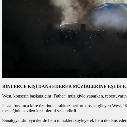
BİNLERCE KİŞİ DANS EDEREK MÜZİKLERİNE EŞLİK E
West, konserin başlangıcını ‘Father’ müziğiyle yaparken, repertuvarın
2 saat boyunca küre üzerinde aralıksız performans sergileyen West, 
mesleğinin sevilen kesimlerini seslendirdi.
Sanatçıya, dinleyiciler de hem müzikleri söyleyerek hem de dans ederek