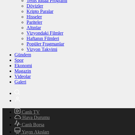
Tenis İddaa Programı
Dövizler
Kripto Paralar
Hisseler
Pariteler
Altınlar
Vizyondaki Filmler
Haftanın Filmleri
Popüler Fragmanlar
Vizyon Takvimi
Gündem
Spor
Ekonomi
Magazin
Videolar
Galeri
Canlı TV
Hava Durumu
Canlı Borsa
Yayın Akışları