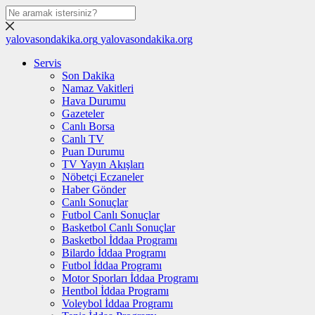
yalovasondakika.org
yalovasondakika.org
Servis
Son Dakika
Namaz Vakitleri
Hava Durumu
Gazeteler
Canlı Borsa
Canlı TV
Puan Durumu
TV Yayın Akışları
Nöbetçi Eczaneler
Haber Gönder
Canlı Sonuçlar
Futbol Canlı Sonuçlar
Basketbol Canlı Sonuçlar
Basketbol İddaa Programı
Bilardo İddaa Programı
Futbol İddaa Programı
Motor Sporları İddaa Programı
Hentbol İddaa Programı
Voleybol İddaa Programı