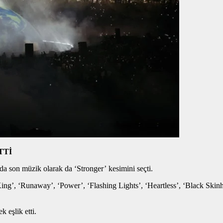
TTİ
da son müzik olarak da ‘Stronger’ kesimini seçti.
‘King’, ‘Runaway’, ‘Power’, ‘Flashing Lights’, ‘Heartless’, ‘Black Sk
 eşlik etti.