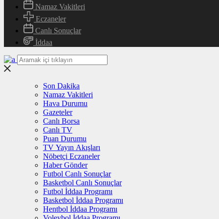
Namaz Vakitleri
Eczaneler
Canlı Sonuçlar
İddaa
Son Dakika
Namaz Vakitleri
Hava Durumu
Gazeteler
Canlı Borsa
Canlı TV
Puan Durumu
TV Yayın Akışları
Nöbetçi Eczaneler
Haber Gönder
Futbol Canlı Sonuçlar
Basketbol Canlı Sonuçlar
Futbol İddaa Programı
Basketbol İddaa Programı
Hentbol İddaa Programı
Voleybol İddaa Programı