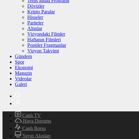
Tenis İddaa Programı
Dövizler
Kripto Paralar
Hisseler
Pariteler
Altınlar
Vizyondaki Filmler
Haftanın Filmleri
Popüler Fragmanlar
Vizyon Takvimi
Gündem
Spor
Ekonomi
Magazin
Videolar
Galeri
Canlı TV
Hava Durumu
Canlı Borsa
Yayın Akışları