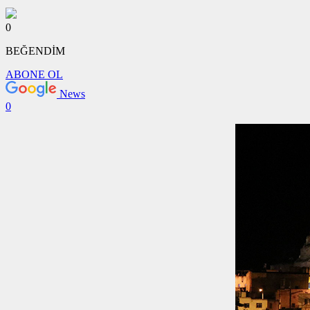
0
BEĞENDİM
ABONE OL
News
0