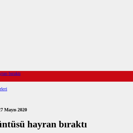
ran bıraktı
leri
27 Mayıs 2020
ntüsü hayran bıraktı