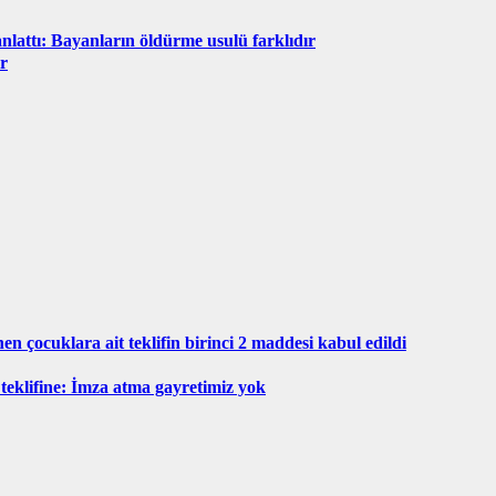
anlattı: Bayanların öldürme usulü farklıdır
ir
en çocuklara ait teklifin birinci 2 maddesi kabul edildi
 teklifine: İmza atma gayretimiz yok