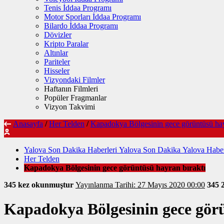
Tenis İddaa Programı
Motor Sporları İddaa Programı
Bilardo İddaa Programı
Dövizler
Kripto Paralar
Altınlar
Pariteler
Hisseler
Vizyondaki Filmler
Haftanın Filmleri
Popüler Fragmanlar
Vizyon Takvimi
Anasayfa
/
Her Telden
/
Kapadokya Bölgesinin gece görüntüsü hay
Yalova Son Dakika Haberleri Yalova Son Dakika Yalova Haber
Her Telden
Kapadokya Bölgesinin gece görüntüsü hayran bıraktı
345 kez okunmuştur
Yayınlanma Tarihi: 27 Mayıs 2020 00:00
345
Kapadokya Bölgesinin gece görü