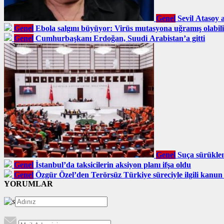
Genel
Sevil Atasoy 
Genel
Ebola salgını büyüyor: Virüs mutasyona uğramış olabil
Genel
Cumhurbaşkanı Erdoğan, Suudi Arabistan’a gitti
Genel
Suça sürüklen
Genel
İstanbul’da taksicilerin aksiyon planı ifşa oldu
Genel
Özgür Özel’den Terörsüz Türkiye süreciyle ilgili kanun
YORUMLAR