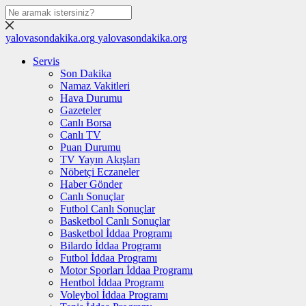
yalovasondakika.org
yalovasondakika.org
Servis
Son Dakika
Namaz Vakitleri
Hava Durumu
Gazeteler
Canlı Borsa
Canlı TV
Puan Durumu
TV Yayın Akışları
Nöbetçi Eczaneler
Haber Gönder
Canlı Sonuçlar
Futbol Canlı Sonuçlar
Basketbol Canlı Sonuçlar
Basketbol İddaa Programı
Bilardo İddaa Programı
Futbol İddaa Programı
Motor Sporları İddaa Programı
Hentbol İddaa Programı
Voleybol İddaa Programı