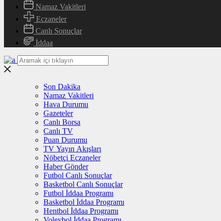
Namaz Vakitleri
Eczaneler
Canlı Sonuçlar
İddaa
Son Dakika
Namaz Vakitleri
Hava Durumu
Gazeteler
Canlı Borsa
Canlı TV
Puan Durumu
TV Yayın Akışları
Nöbetçi Eczaneler
Haber Gönder
Futbol Canlı Sonuçlar
Basketbol Canlı Sonuçlar
Futbol İddaa Programı
Basketbol İddaa Programı
Hentbol İddaa Programı
Voleybol İddaa Programı