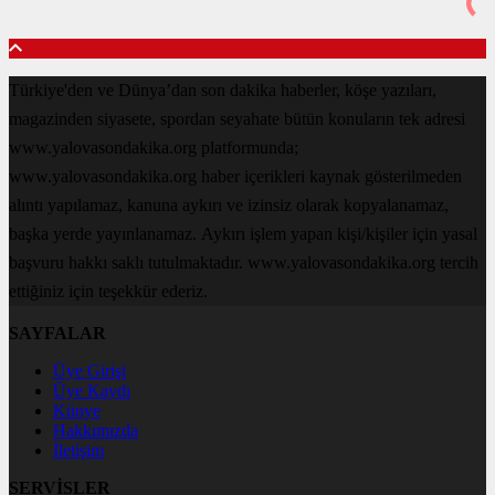
Türkiye'den ve Dünya’dan son dakika haberler, köşe yazıları,
magazinden siyasete, spordan seyahate bütün konuların tek adresi
www.yalovasondakika.org platformunda;
www.yalovasondakika.org haber içerikleri kaynak gösterilmeden
alıntı yapılamaz, kanuna aykırı ve izinsiz olarak kopyalanamaz,
başka yerde yayınlanamaz. Aykırı işlem yapan kişi/kişiler için yasal
başvuru hakkı saklı tutulmaktadır. www.yalovasondakika.org tercih
ettiğiniz için teşekkür ederiz.
SAYFALAR
Üye Girişi
Üye Kaydı
Künye
Hakkımızda
İletişim
SERVİSLER