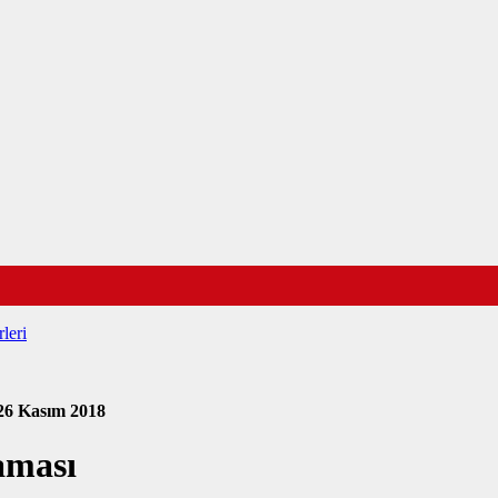
leri
26 Kasım 2018
aması