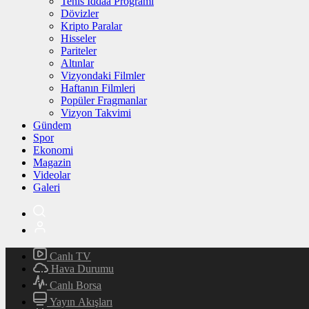
Tenis İddaa Programı
Dövizler
Kripto Paralar
Hisseler
Pariteler
Altınlar
Vizyondaki Filmler
Haftanın Filmleri
Popüler Fragmanlar
Vizyon Takvimi
Gündem
Spor
Ekonomi
Magazin
Videolar
Galeri
Canlı TV
Hava Durumu
Canlı Borsa
Yayın Akışları