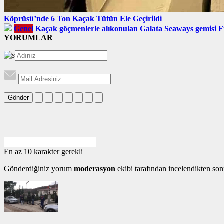
Köprüsü’nde 6 Ton Kaçak Tütün Ele Geçirildi
Genel
Kaçak göçmenlerle alıkonulan Galata Seaways gemisi F
YORUMLAR
Gönder
En az 10 karakter gerekli
Gönderdiğiniz yorum
moderasyon
ekibi tarafından incelendikten son