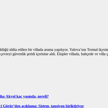
üğü iddia edilen bir villada arama yapılıyor. Yalova’nın Termal ilçesi
evreyi güvenlik şeridi içerisine aldı. Ekipler villada, bahçede ve villa
ha Akyol kaç yaşında, nereli?
ci Görür’den açıklama: Sistem, tansiyon biriktiriyor