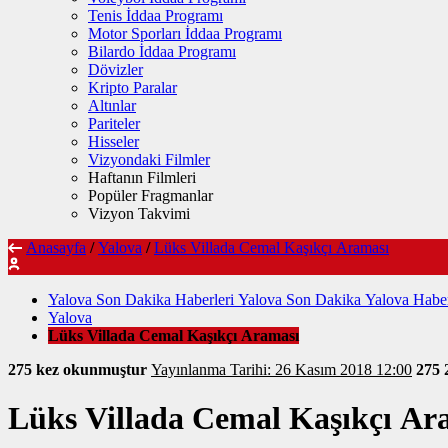
Tenis İddaa Programı
Motor Sporları İddaa Programı
Bilardo İddaa Programı
Dövizler
Kripto Paralar
Altınlar
Pariteler
Hisseler
Vizyondaki Filmler
Haftanın Filmleri
Popüler Fragmanlar
Vizyon Takvimi
Anasayfa
/
Yalova
/
Lüks Villada Cemal Kaşıkçı Araması
Yalova Son Dakika Haberleri Yalova Son Dakika Yalova Haber
Yalova
Lüks Villada Cemal Kaşıkçı Araması
275 kez okunmuştur
Yayınlanma Tarihi: 26 Kasım 2018 12:00
275
Lüks Villada Cemal Kaşıkçı Ar