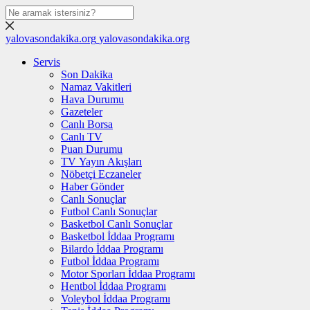
yalovasondakika.org
yalovasondakika.org
Servis
Son Dakika
Namaz Vakitleri
Hava Durumu
Gazeteler
Canlı Borsa
Canlı TV
Puan Durumu
TV Yayın Akışları
Nöbetçi Eczaneler
Haber Gönder
Canlı Sonuçlar
Futbol Canlı Sonuçlar
Basketbol Canlı Sonuçlar
Basketbol İddaa Programı
Bilardo İddaa Programı
Futbol İddaa Programı
Motor Sporları İddaa Programı
Hentbol İddaa Programı
Voleybol İddaa Programı