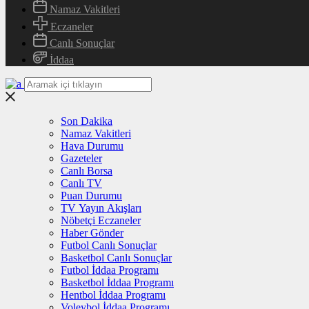
Namaz Vakitleri
Eczaneler
Canlı Sonuçlar
İddaa
Son Dakika
Namaz Vakitleri
Hava Durumu
Gazeteler
Canlı Borsa
Canlı TV
Puan Durumu
TV Yayın Akışları
Nöbetçi Eczaneler
Haber Gönder
Futbol Canlı Sonuçlar
Basketbol Canlı Sonuçlar
Futbol İddaa Programı
Basketbol İddaa Programı
Hentbol İddaa Programı
Voleybol İddaa Programı