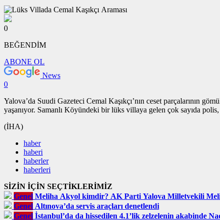
0
BEĞENDİM
ABONE OL
News
0
Yalova’da Suudi Gazeteci Cemal Kaşıkçı’nın ceset parçalarının gömüld
yaşanıyor. Samanlı Köyündeki bir lüks villaya gelen çok sayıda polis, ç
(İHA)
haber
haberi
haberler
haberleri
SİZİN İÇİN SEÇTİKLERİMİZ
Genel
Meliha Akyol kimdir? AK Parti Yalova Milletvekili Meli
Genel
Altınova’da servis araçları denetlendi
Genel
İstanbul’da da hissedilen 4.1’lik zelzelenin akabinde Na