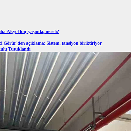
ha Akyol kaç yaşında, nereli?
ci Görür’den açıklama: Sistem, tansiyon biriktiriyor
kulu Tutuklandı