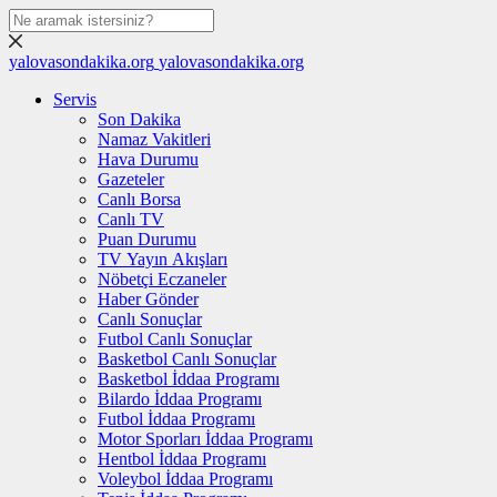
yalovasondakika.org
yalovasondakika.org
Servis
Son Dakika
Namaz Vakitleri
Hava Durumu
Gazeteler
Canlı Borsa
Canlı TV
Puan Durumu
TV Yayın Akışları
Nöbetçi Eczaneler
Haber Gönder
Canlı Sonuçlar
Futbol Canlı Sonuçlar
Basketbol Canlı Sonuçlar
Basketbol İddaa Programı
Bilardo İddaa Programı
Futbol İddaa Programı
Motor Sporları İddaa Programı
Hentbol İddaa Programı
Voleybol İddaa Programı