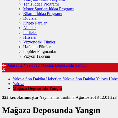
Tenis İddaa Programı
Motor Sporları İddaa Programı
Bilardo İddaa Programı
Dövizler
Kripto Paralar
Altınlar
Pariteler
Hisseler
Vizyondaki Filmler
Haftanın Filmleri
Popüler Fragmanlar
Vizyon Takvimi
Anasayfa
/
Yalova
/
Mağaza Deposunda Yangın
Yalova Son Dakika Haberleri Yalova Son Dakika Yalova Haber
Yalova
Mağaza Deposunda Yangın
323 kez okunmuştur
Yayınlanma Tarihi: 8 Ağustos 2018 12:01
323
Mağaza Deposunda Yangın