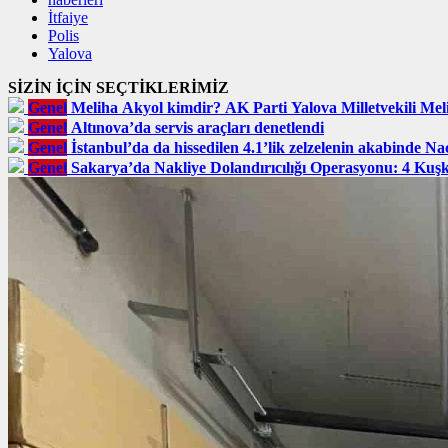
İtfaiye
Polis
Yalova
SİZİN İÇİN SEÇTİKLERİMİZ
Genel
Meliha Akyol kimdir? AK Parti Yalova Milletvekili Meli
Genel
Altınova’da servis araçları denetlendi
Genel
İstanbul’da da hissedilen 4.1’lik zelzelenin akabinde Na
Genel
Sakarya’da Nakliye Dolandırıcılığı Operasyonu: 4 Kuş