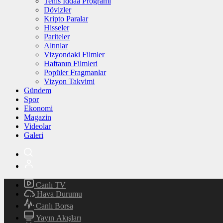
Tenis İddaa Programı
Dövizler
Kripto Paralar
Hisseler
Pariteler
Altınlar
Vizyondaki Filmler
Haftanın Filmleri
Popüler Fragmanlar
Vizyon Takvimi
Gündem
Spor
Ekonomi
Magazin
Videolar
Galeri
Canlı TV
Hava Durumu
Canlı Borsa
Yayın Akışları