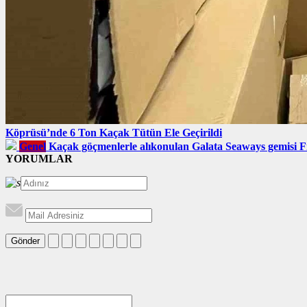
Köprüsü’nde 6 Ton Kaçak Tütün Ele Geçirildi
Genel
Kaçak göçmenlerle alıkonulan Galata Seaways gemisi F
YORUMLAR
Gönder