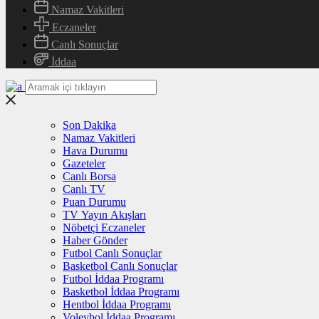
Namaz Vakitleri
Eczaneler
Canlı Sonuçlar
İddaa
Son Dakika
Namaz Vakitleri
Hava Durumu
Gazeteler
Canlı Borsa
Canlı TV
Puan Durumu
TV Yayın Akışları
Nöbetçi Eczaneler
Haber Gönder
Futbol Canlı Sonuçlar
Basketbol Canlı Sonuçlar
Futbol İddaa Programı
Basketbol İddaa Programı
Hentbol İddaa Programı
Voleybol İddaa Programı