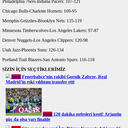
Philadelphia 76ers-Indiana Pacers: 107-121
Chicago Bulls-Charlotte Hornets: 109-95
Memphis Grizzlies-Brooklyn Nets: 135-119
Minnesota Timberwolves-Los Angeles Lakers: 97-87
Denver Nuggets-Los Angeles Clippers: 120-98
Utah Jazz-Phoenix Suns: 126-134
Portland Trail Blazers-San Antonio Spurs: 116-118
SİZİN İÇİN SEÇTİKLERİMİZ
Spor
Fenerbahçe’nin rakibi Gornik Zabrze, Real
Madrid’in eski yıldızını transfer etti
Spor
120 dakika nefesleri kesti! Arjantin
güç da olsa yarı finalde