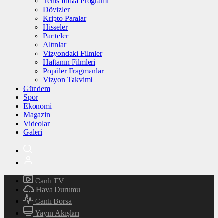
Tenis İddaa Programı
Dövizler
Kripto Paralar
Hisseler
Pariteler
Altınlar
Vizyondaki Filmler
Haftanın Filmleri
Popüler Fragmanlar
Vizyon Takvimi
Gündem
Spor
Ekonomi
Magazin
Videolar
Galeri
Canlı TV
Hava Durumu
Canlı Borsa
Yayın Akışları