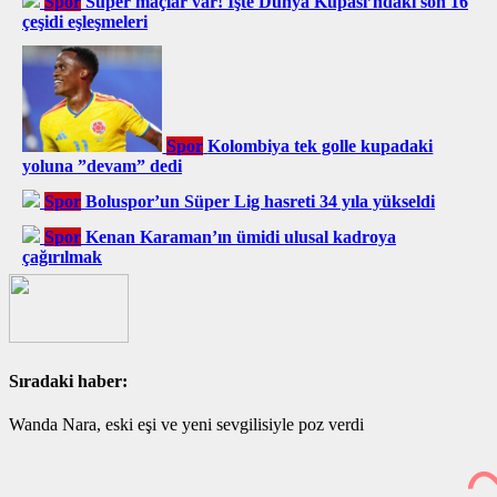
Spor
Süper maçlar var! İşte Dünya Kupası’ndaki son 16
çeşidi eşleşmeleri
Spor
Kolombiya tek golle kupadaki
yoluna ”devam” dedi
Spor
Boluspor’un Süper Lig hasreti 34 yıla yükseldi
Spor
Kenan Karaman’ın ümidi ulusal kadroya
çağırılmak
Sıradaki haber:
Wanda Nara, eski eşi ve yeni sevgilisiyle poz verdi