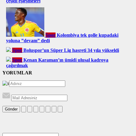
çeşidi eşleşmeleri
Spor
Kolombiya tek golle kupadaki
yoluna ”devam” dedi
Spor
Boluspor’un Süper Lig hasreti 34 yıla yükseldi
Spor
Kenan Karaman’ın ümidi ulusal kadroya
çağırılmak
YORUMLAR
Gönder