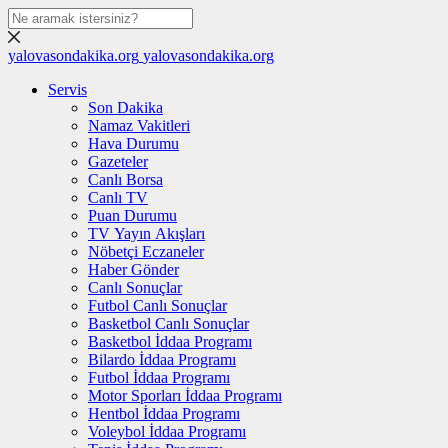
yalovasondakika.org
yalovasondakika.org
Servis
Son Dakika
Namaz Vakitleri
Hava Durumu
Gazeteler
Canlı Borsa
Canlı TV
Puan Durumu
TV Yayın Akışları
Nöbetçi Eczaneler
Haber Gönder
Canlı Sonuçlar
Futbol Canlı Sonuçlar
Basketbol Canlı Sonuçlar
Basketbol İddaa Programı
Bilardo İddaa Programı
Futbol İddaa Programı
Motor Sporları İddaa Programı
Hentbol İddaa Programı
Voleybol İddaa Programı