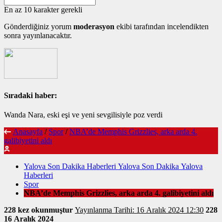
En az 10 karakter gerekli
Gönderdiğiniz yorum
moderasyon
ekibi tarafından incelendikten
sonra yayınlanacaktır.
Sıradaki haber:
Wanda Nara, eski eşi ve yeni sevgilisiyle poz verdi
Anasayfa
/
Spor
/
NBA’de Memphis Grizzlies, arka arda 4.
galibiyetini aldı
Yalova Son Dakika Haberleri Yalova Son Dakika Yalova
Haberleri
Spor
NBA’de Memphis Grizzlies, arka arda 4. galibiyetini aldı
228 kez okunmuştur
Yayınlanma Tarihi: 16 Aralık 2024 12:30
228
16 Aralık 2024