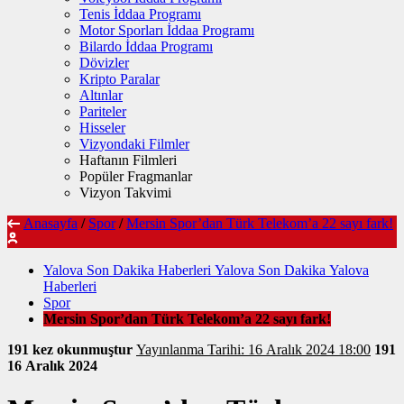
Tenis İddaa Programı
Motor Sporları İddaa Programı
Bilardo İddaa Programı
Dövizler
Kripto Paralar
Altınlar
Pariteler
Hisseler
Vizyondaki Filmler
Haftanın Filmleri
Popüler Fragmanlar
Vizyon Takvimi
Anasayfa
/
Spor
/
Mersin Spor’dan Türk Telekom’a 22 sayı fark!
Yalova Son Dakika Haberleri Yalova Son Dakika Yalova
Haberleri
Spor
Mersin Spor’dan Türk Telekom’a 22 sayı fark!
191 kez okunmuştur
Yayınlanma Tarihi: 16 Aralık 2024 18:00
191
16 Aralık 2024