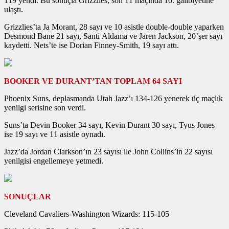
119 yendi. Bu sonuçla Grizzlies, son 11 maçında 10. galibiyetine
ulaştı.
Grizzlies’ta Ja Morant, 28 sayı ve 10 asistle double-double yaparken
Desmond Bane 21 sayı, Santi Aldama ve Jaren Jackson, 20’şer sayı
kaydetti. Nets’te ise Dorian Finney-Smith, 19 sayı attı.
BOOKER VE DURANT’TAN TOPLAM 64 SAYI
Phoenix Suns, deplasmanda Utah Jazz’ı 134-126 yenerek üç maçlık
yenilgi serisine son verdi.
Suns’ta Devin Booker 34 sayı, Kevin Durant 30 sayı, Tyus Jones
ise 19 sayı ve 11 asistle oynadı.
Jazz’da Jordan Clarkson’ın 23 sayısı ile John Collins’in 22 sayısı
yenilgisi engellemeye yetmedi.
SONUÇLAR
Cleveland Cavaliers-Washington Wizards: 115-105