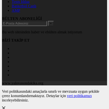
Tenis İddaa
Basketbol Canlı
AMP
BÜLTEN ABONELİĞİ
+
Bu web sitesinden haber ve ebülten almak istiyorum
BİZİ TAKİP ET
www.yalovasondakika.org
Veri politikasındaki amaçlarla sınırlı ve mevzuata uygun şekilde
çerez konumlandırmaktayız. Detaylar için
veri politikamızı
inceleyebilirsiniz.