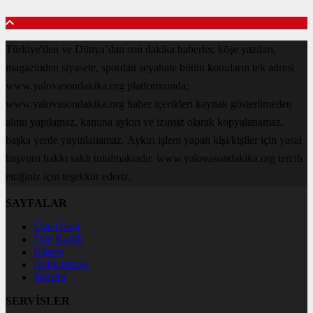
Türkiye'den ve Dünya’dan son dakika haberler, köşe yazıları,
magazinden siyasete, spordan seyahate bütün konuların tek adresi
www.yalovasondakika.org platformunda;
www.yalovasondakika.org haber içerikleri kaynak gösterilmeden
alıntı yapılamaz, kanuna aykırı ve izinsiz olarak kopyalanamaz,
başka yerde yayınlanamaz. Aykırı işlem yapan kişi/kişiler için yasal
başvuru hakkı saklı tutulmaktadır. www.yalovasondakika.org tercih
ettiğiniz için teşekkür ederiz.
SAYFALAR
Üye Girişi
Üye Kaydı
Künye
Hakkımızda
İletişim
SERVİSLER