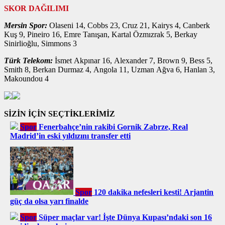
SKOR DAĞILIMI
Mersin Spor:
Olaseni 14, Cobbs 23, Cruz 21, Kairys 4, Canberk
Kuş 9, Pineiro 16, Emre Tanışan, Kartal Özmızrak 5, Berkay
Sinirlioğlu, Simmons 3
Türk Telekom:
İsmet Akpınar 16, Alexander 7, Brown 9, Bess 5,
Smith 8, Berkan Durmaz 4, Angola 11, Uzman Ağva 6, Hanlan 3,
Makoundou 4
SİZİN İÇİN SEÇTİKLERİMİZ
Spor
Fenerbahçe’nin rakibi Gornik Zabrze, Real
Madrid’in eski yıldızını transfer etti
Spor
120 dakika nefesleri kesti! Arjantin
güç da olsa yarı finalde
Spor
Süper maçlar var! İşte Dünya Kupası’ndaki son 16