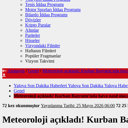
Tenis İddaa Programı
Motor Sporları İddaa Programı
Bilardo İddaa Programı
Dövizler
Kripto Paralar
Altınlar
Pariteler
Hisseler
Vizyondaki Filmler
Haftanın Filmleri
Popüler Fragmanlar
Vizyon Takvimi
Anasayfa
/
Genel
/
Meteoroloji açıkladı! Kurban Bayramı’nda hava
Yalova Son Dakika Haberleri Yalova Son Dakika Yalova Haber
Genel
Meteoroloji açıkladı! Kurban Bayramı’nda hava nasıl olac
72 kez okunmuştur
Yayınlanma Tarihi: 25 Mayıs 2026 06:00
72
25
Meteoroloji açıkladı! Kurban B