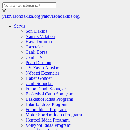
yalovasondakika.org
yalovasondakika.org
Servis
Son Dakika
Namaz Vakitleri
Hava Durumu
Gazeteler
Canlı Borsa
Canlı TV
Puan Durumu
TV Yayın Akışları
Nöbetçi Eczaneler
Haber Gönder
Canlı Sonuçlar
Futbol Canlı Sonuçlar
Basketbol Canlı Sonuçlar
Basketbol İddaa Programı
Bilardo İddaa Programı
Futbol İddaa Programı
Motor Sporları İddaa Programı
Hentbol İddaa Programı
Voleybol İddaa Programı