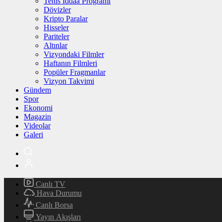
Tenis İddaa Programı
Dövizler
Kripto Paralar
Hisseler
Pariteler
Altınlar
Vizyondaki Filmler
Haftanın Filmleri
Popüler Fragmanlar
Vizyon Takvimi
Gündem
Spor
Ekonomi
Magazin
Videolar
Galeri
Canlı TV
Hava Durumu
Canlı Borsa
Yayın Akışları