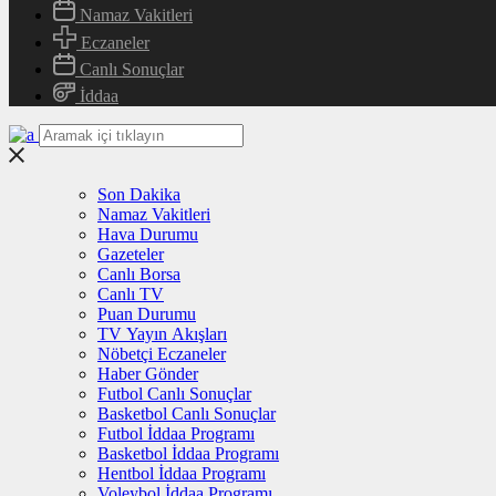
Namaz Vakitleri
Eczaneler
Canlı Sonuçlar
İddaa
Son Dakika
Namaz Vakitleri
Hava Durumu
Gazeteler
Canlı Borsa
Canlı TV
Puan Durumu
TV Yayın Akışları
Nöbetçi Eczaneler
Haber Gönder
Futbol Canlı Sonuçlar
Basketbol Canlı Sonuçlar
Futbol İddaa Programı
Basketbol İddaa Programı
Hentbol İddaa Programı
Voleybol İddaa Programı