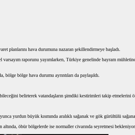
yaret planlarını hava durumuna nazaran şekillendirmeye başladı.
l varsayım raporunu yayımlarken, Türkiye genelinde bayram mühletince 
rda, bölge bölge hava durumu ayrıntıları da paylaşıldı.
eceğini belirterek vatandaşların şimdiki kestirimleri takip etmelerini ö
yunca yurdun büyük kısmında aralıklı sağanak ve gök gürültülü sağana
 altında, öbür bölgelerde ise normaller civarında seyretmesi bekleniyor