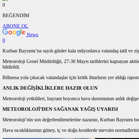
0
BEĞENDİM
ABONE OL
News
0
Kurban Bayramı’na sayılı günler kala milyonlarca vatandaş tatil ve zi
Meteoroloji Genel Müdürlüğü, 27-30 Mayıs tarihlerini kapsayan aktüe
bildirildi.
Bilhassa yola çıkacak vatandaşlar için kritik ihtarların yer aldığı rapo
ANLIK DEĞİŞİKLİKLERE HAZIR OLUN
Meteoroloji yetkilileri, bayram boyunca hava durumunun anlık değişebil
METEOROLOJİ’DEN SAĞANAK YAĞIŞ UYARISI
Meteoroloji’nin son değerlendirmelerine nazaran, Kurban Bayramı bo
Hava sıcaklıklarının güney, iç ve doğu kesitlerde mevsim normallerinin