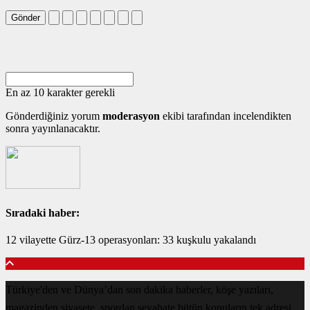
Gönder
En az 10 karakter gerekli
Gönderdiğiniz yorum
moderasyon
ekibi tarafından incelendikten
sonra yayınlanacaktır.
Sıradaki haber:
12 vilayette Gürz-13 operasyonları: 33 kuşkulu yakalandı
Türkiye'den ve Dünya’dan son dakika haberler, köşe yazıları,
magazinden siyasete, spordan seyahate bütün konuların tek adresi