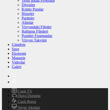
Tenis İddaa Programı
Dövizler
Kripto Paralar
Hisseler
Pariteler
Altınlar
Vizyondaki Filmler
Haftanın Filmleri
Popüler Fragmanlar
Vizyon Takvimi
Gündem
Spor
Ekonomi
Magazin
Videolar
Galeri
Canlı TV
Hava Durumu
Canlı Borsa
Yayın Akışları