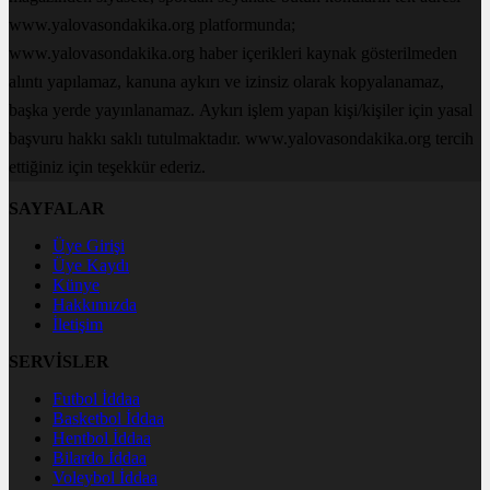
www.yalovasondakika.org platformunda;
www.yalovasondakika.org haber içerikleri kaynak gösterilmeden
alıntı yapılamaz, kanuna aykırı ve izinsiz olarak kopyalanamaz,
başka yerde yayınlanamaz. Aykırı işlem yapan kişi/kişiler için yasal
başvuru hakkı saklı tutulmaktadır. www.yalovasondakika.org tercih
ettiğiniz için teşekkür ederiz.
SAYFALAR
Üye Girişi
Üye Kaydı
Künye
Hakkımızda
İletişim
SERVİSLER
Futbol İddaa
Basketbol İddaa
Hentbol İddaa
Bilardo İddaa
Voleybol İddaa