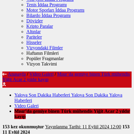
Tenis İddaa Programı
Motor Sporları İddaa Programı
Bilardo İddaa Programı
Dövizler
Kripto Paralar
Altınlar
Pariteler
Hisseler
Vizyondaki Filmler
Haftanın Filmleri
Popüler Fragmanlar
Vizyon Takvimi
Anasayfa
/
Video Galeri
/
Mısır’da gemiye binen Türk mühendis
Yiğit Acar 2 yıldır kayıp
Yalova Son Dakika Haberleri Yalova Son Dakika Yalova
Haberleri
Video Galeri
Mısır’da gemiye binen Türk mühendis Yiğit Acar 2 yıldır
kayıp
153 kez okunmuştur
Yayınlanma Tarihi: 11 Eylül 2024 12:00
153
11 Eylül 2024