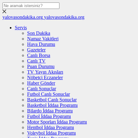
yalovasondakika.org
yalovasondakika.org
Servis
Son Dakika
Namaz Vakitleri
Hava Durumu
Gazeteler
Canlı Borsa
Canlı TV
Puan Durumu
TV Yayın Akışları
Nöbetçi Eczaneler
Haber Gönder
Canlı Sonuçlar
Futbol Canlı Sonuçlar
Basketbol Canlı Sonuçlar
Basketbol İddaa Programı
Bilardo İddaa Programı
Futbol İddaa Programı
Motor Sporları İddaa Programı
Hentbol İddaa Programı
Voleybol İddaa Programı