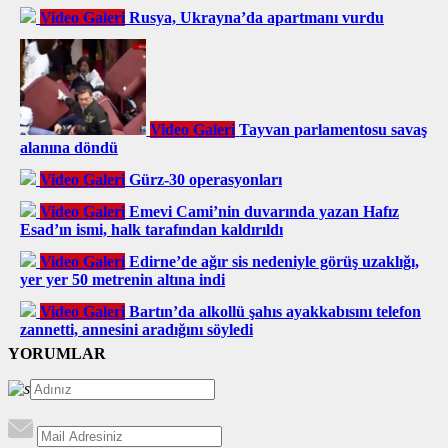
Video Galeri
Rusya, Ukrayna’da apartmanı vurdu
Video Galeri
Tayvan parlamentosu savaş
alanına döndü
Video Galeri
Gürz-30 operasyonları
Video Galeri
Emevi Cami’nin duvarında yazan Hafız
Esad’ın ismi, halk tarafından kaldırıldı
Video Galeri
Edirne’de ağır sis nedeniyle görüş uzaklığı,
yer yer 50 metrenin altına indi
Video Galeri
Bartın’da alkollü şahıs ayakkabısını telefon
zannetti, annesini aradığını söyledi
YORUMLAR