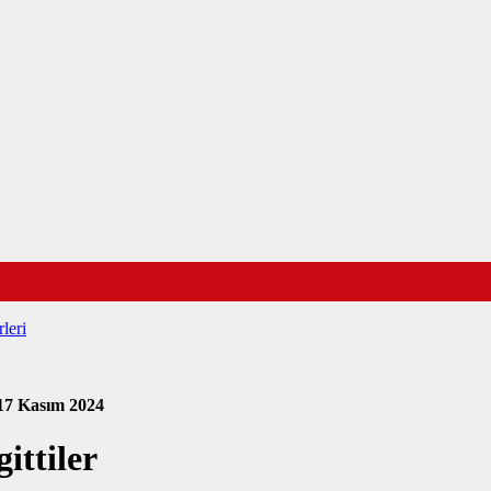
leri
17 Kasım 2024
ittiler