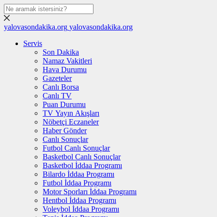
yalovasondakika.org
yalovasondakika.org
Servis
Son Dakika
Namaz Vakitleri
Hava Durumu
Gazeteler
Canlı Borsa
Canlı TV
Puan Durumu
TV Yayın Akışları
Nöbetçi Eczaneler
Haber Gönder
Canlı Sonuçlar
Futbol Canlı Sonuçlar
Basketbol Canlı Sonuçlar
Basketbol İddaa Programı
Bilardo İddaa Programı
Futbol İddaa Programı
Motor Sporları İddaa Programı
Hentbol İddaa Programı
Voleybol İddaa Programı