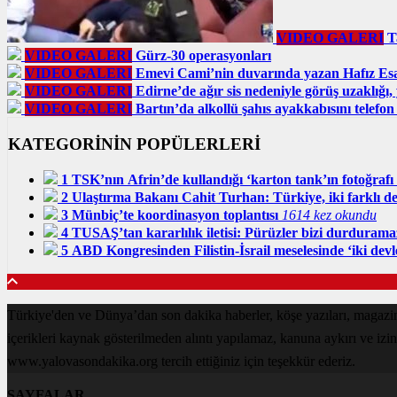
VIDEO GALERI
T
VIDEO GALERI
Gürz-30 operasyonları
VIDEO GALERI
Emevi Cami’nin duvarında yazan Hafız Esad’
VIDEO GALERI
Edirne’de ağır sis nedeniyle görüş uzaklığı,
VIDEO GALERI
Bartın’da alkollü şahıs ayakkabısını telefon 
KATEGORİNİN POPÜLERLERİ
1
TSK’nın Afrin’de kullandığı ‘karton tank’ın fotoğrafı 
2
Ulaştırma Bakanı Cahit Turhan: Türkiye, iki farklı de
3
Münbiç’te koordinasyon toplantısı
1614 kez okundu
4
TUSAŞ’tan kararlılık iletisi: Pürüzler bizi durdurama
5
ABD Kongresinden Filistin-İsrail meselesinde ‘iki devle
Türkiye'den ve Dünya’dan son dakika haberler, köşe yazıları, magaz
içerikleri kaynak gösterilmeden alıntı yapılamaz, kanuna aykırı ve izi
www.yalovasondakika.org tercih ettiğiniz için teşekkür ederiz.
SAYFALAR