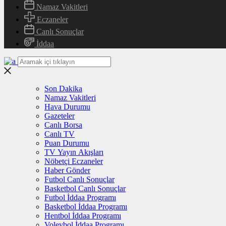
Namaz Vakitleri
Eczaneler
Canlı Sonuçlar
İddaa
Son Dakika
Namaz Vakitleri
Hava Durumu
Gazeteler
Canlı Borsa
Canlı TV
Puan Durumu
TV Yayın Akışları
Nöbetçi Eczaneler
Haber Gönder
Futbol Canlı Sonuçlar
Basketbol Canlı Sonuçlar
Futbol İddaa Programı
Basketbol İddaa Programı
Hentbol İddaa Programı
Voleybol İddaa Programı