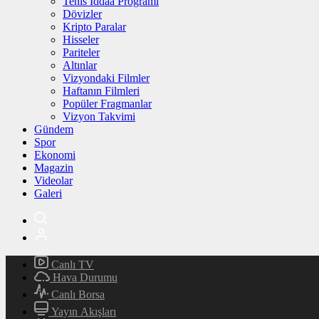
Tenis İddaa Programı
Dövizler
Kripto Paralar
Hisseler
Pariteler
Altınlar
Vizyondaki Filmler
Haftanın Filmleri
Popüler Fragmanlar
Vizyon Takvimi
Gündem
Spor
Ekonomi
Magazin
Videolar
Galeri
Canlı TV
Hava Durumu
Canlı Borsa
Yayın Akışları