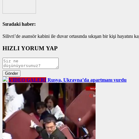
Sıradaki haber:
Silivri’de asansör kabini ile duvar ortasında sıkışan bir kişi hayatını ka
HIZLI YORUM YAP
VIDEO GALERI
Rusya, Ukrayna’da apartmanı vurdu