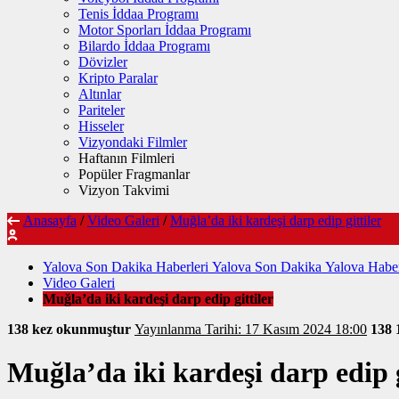
Tenis İddaa Programı
Motor Sporları İddaa Programı
Bilardo İddaa Programı
Dövizler
Kripto Paralar
Altınlar
Pariteler
Hisseler
Vizyondaki Filmler
Haftanın Filmleri
Popüler Fragmanlar
Vizyon Takvimi
Anasayfa
/
Video Galeri
/
Muğla’da iki kardeşi darp edip gittiler
Yalova Son Dakika Haberleri Yalova Son Dakika Yalova Haber
Video Galeri
Muğla’da iki kardeşi darp edip gittiler
138 kez okunmuştur
Yayınlanma Tarihi: 17 Kasım 2024 18:00
138
Muğla’da iki kardeşi darp edip g