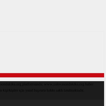
ovasondakika.org platformunda; www.yalovasondakika.org haber
işi/kişiler için yasal başvuru hakkı saklı tutulmaktadır.