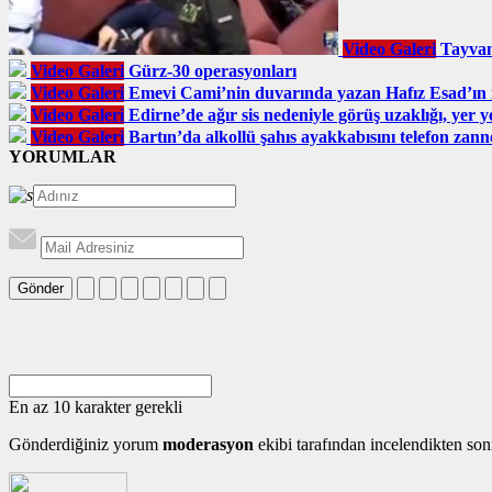
Video Galeri
Tayvan
Video Galeri
Gürz-30 operasyonları
Video Galeri
Emevi Cami’nin duvarında yazan Hafız Esad’ın is
Video Galeri
Edirne’de ağır sis nedeniyle görüş uzaklığı, yer y
Video Galeri
Bartın’da alkollü şahıs ayakkabısını telefon zanne
YORUMLAR
Gönder
En az 10 karakter gerekli
Gönderdiğiniz yorum
moderasyon
ekibi tarafından incelendikten son