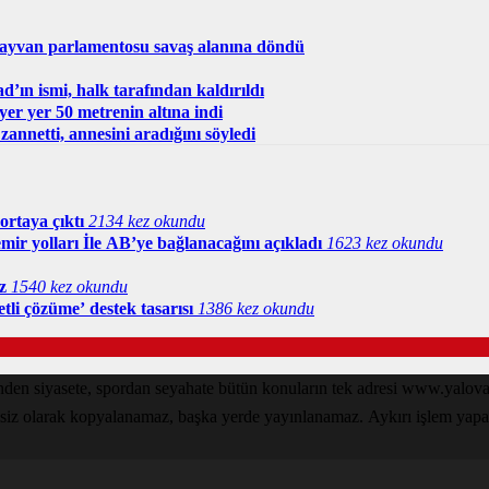
ayvan parlamentosu savaş alanına döndü
ın ismi, halk tarafından kaldırıldı
 yer yer 50 metrenin altına indi
zannetti, annesini aradığını söyledi
ortaya çıktı
2134 kez okundu
mir yolları İle AB’ye bağlanacağını açıkladı
1623 kez okundu
z
1540 kez okundu
tli çözüme’ destek tasarısı
1386 kez okundu
inden siyasete, spordan seyahate bütün konuların tek adresi www.yal
nsiz olarak kopyalanamaz, başka yerde yayınlanamaz. Aykırı işlem yapan k