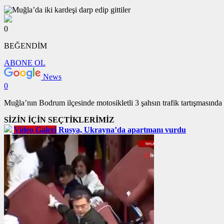
0
BEĞENDİM
ABONE OL
News
0
Muğla’nın Bodrum ilçesinde motosikletli 3 şahsın trafik tartışmasında 
SİZİN İÇİN SEÇTİKLERİMİZ
Video Galeri
Rusya, Ukrayna’da apartmanı vurdu