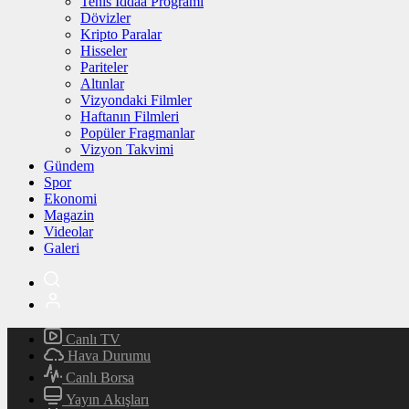
Tenis İddaa Programı
Dövizler
Kripto Paralar
Hisseler
Pariteler
Altınlar
Vizyondaki Filmler
Haftanın Filmleri
Popüler Fragmanlar
Vizyon Takvimi
Gündem
Spor
Ekonomi
Magazin
Videolar
Galeri
Canlı TV
Hava Durumu
Canlı Borsa
Yayın Akışları