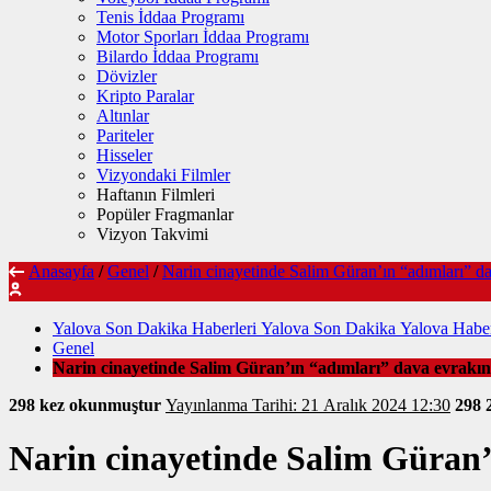
Tenis İddaa Programı
Motor Sporları İddaa Programı
Bilardo İddaa Programı
Dövizler
Kripto Paralar
Altınlar
Pariteler
Hisseler
Vizyondaki Filmler
Haftanın Filmleri
Popüler Fragmanlar
Vizyon Takvimi
Anasayfa
/
Genel
/
Narin cinayetinde Salim Güran’ın “adımları” d
Yalova Son Dakika Haberleri Yalova Son Dakika Yalova Haber
Genel
Narin cinayetinde Salim Güran’ın “adımları” dava evrakı
298 kez okunmuştur
Yayınlanma Tarihi: 21 Aralık 2024 12:30
298
Narin cinayetinde Salim Güran’