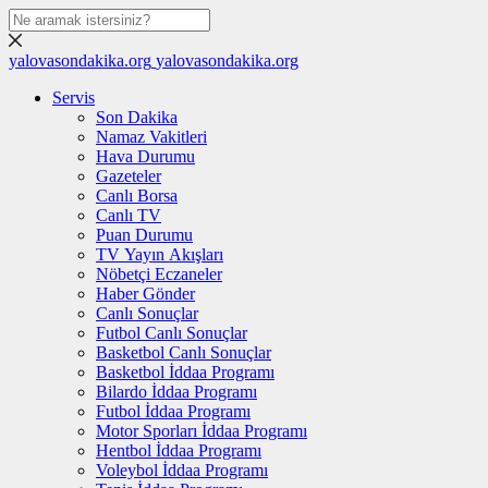
yalovasondakika.org
yalovasondakika.org
Servis
Son Dakika
Namaz Vakitleri
Hava Durumu
Gazeteler
Canlı Borsa
Canlı TV
Puan Durumu
TV Yayın Akışları
Nöbetçi Eczaneler
Haber Gönder
Canlı Sonuçlar
Futbol Canlı Sonuçlar
Basketbol Canlı Sonuçlar
Basketbol İddaa Programı
Bilardo İddaa Programı
Futbol İddaa Programı
Motor Sporları İddaa Programı
Hentbol İddaa Programı
Voleybol İddaa Programı