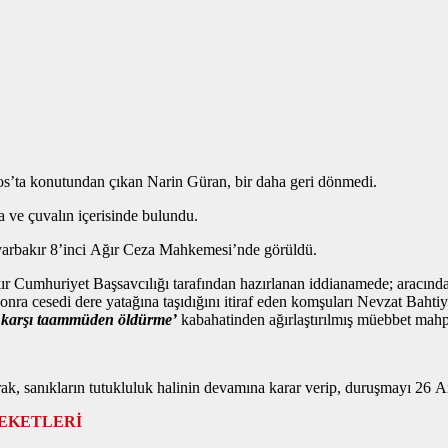
tos’ta konutundan çıkan Narin Güran, bir daha geri dönmedi.
 ve çuvalın içerisinde bulundu.
iyarbakır 8’inci Ağır Ceza Mahkemesi’nde görüldü.
r Cumhuriyet Başsavcılığı tarafından hazırlanan iddianamede; aracınd
nra cesedi dere yatağına taşıdığını itiraf eden komşuları Nevzat Bahtiy
a karşı taammüden öldürme’
kabahatinden ağırlaştırılmış müebbet mahpu
, sanıkların tutukluluk halinin devamına karar verip, duruşmayı 26 Ara
REKETLERİ