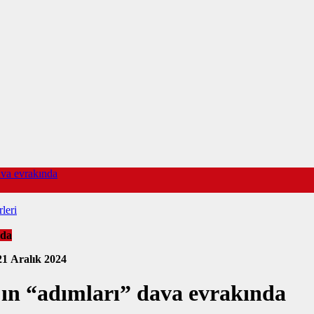
ava evrakında
leri
nda
21 Aralık 2024
ın “adımları” dava evrakında