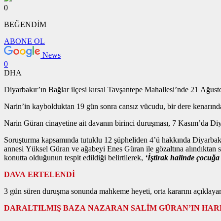
0
BEĞENDİM
ABONE OL
News
0
DHA
Diyarbakır’ın Bağlar ilçesi kırsal Tavşantepe Mahallesi’nde 21 Ağus
Narin’in kaybolduktan 19 gün sonra cansız vücudu, bir dere kenarında
Narin Güran cinayetine ait davanın birinci duruşması, 7 Kasım’da D
Soruşturma kapsamında tutuklu 12 şüpheliden 4’ü hakkında Diyarbakı
annesi Yüksel Güran ve ağabeyi Enes Güran ile gözaltına alındıktan so
konutta olduğunun tespit edildiği belirtilerek,
‘İştirak halinde çocuğ
DAVA ERTELENDİ
3 gün süren duruşma sonunda mahkeme heyeti, orta kararını açıklayarak
DARALTILMIŞ BAZA NAZARAN SALİM GÜRAN’IN HA