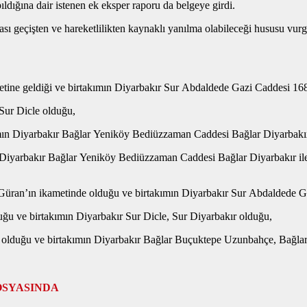
pıldığına dair istenen ek eksper raporu da belgeye girdi.
sı geçişten ve hareketlilikten kaynaklı yanılma olabileceği hususu vurgu
metine geldiği ve birtakımın Diyarbakır Sur Abdaldede Gazi Caddesi 16
 Sur Dicle olduğu,
kımın Diyarbakır Bağlar Yeniköy Bediüzzaman Caddesi Bağlar Diyarbakı
nın Diyarbakır Bağlar Yeniköy Bediüzzaman Caddesi Bağlar Diyarbakır 
 Güran’ın ikametinde olduğu ve birtakımın Diyarbakır Sur Abdaldede 
duğu ve birtakımın Diyarbakır Sur Dicle, Sur Diyarbakır olduğu,
da olduğu ve birtakımın Diyarbakır Bağlar Buçuktepe Uzunbahçe, Bağla
OSYASINDA