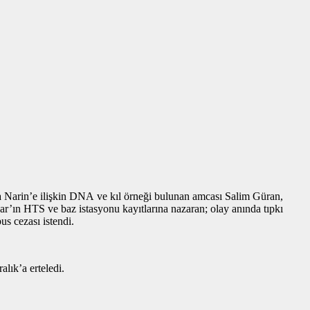
a Narin’e ilişkin DNA ve kıl örneği bulunan amcası Salim Güran,
ar’ın HTS ve baz istasyonu kayıtlarına nazaran; olay anında tıpkı
s cezası istendi.
lık’a erteledi.