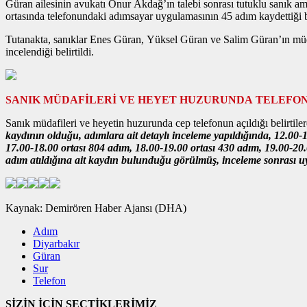
Güran ailesinin avukatı Onur Akdağ’ın talebi sonrası tutuklu sanık amc
ortasında telefonundaki adımsayar uygulamasının 45 adım kaydettiği be
Tutanakta, sanıklar Enes Güran, Yüksel Güran ve Salim Güran’ın müd
incelendiği belirtildi.
SANIK MÜDAFİLERİ VE HEYET HUZURUNDA TELEFON
Sanık müdafileri ve heyetin huzurunda cep telefonun açıldığı belirtile
kaydının olduğu, adımlara ait detaylı inceleme yapıldığında, 12.00-
17.00-18.00 ortası 804 adım, 18.00-19.00 ortası 430 adım, 19.00-20.
adım atıldığına ait kaydın bulunduğu görülmüş, inceleme sonrası uy
Kaynak: Demirören Haber Ajansı (DHA)
Adım
Diyarbakır
Güran
Sur
Telefon
SİZİN İÇİN SEÇTİKLERİMİZ