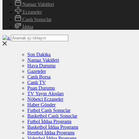
Namaz Vakitleri
Eczaneler
Canlı Sonuçlar
İddaa
Son Dakika
Namaz Vakitleri
Hava Durumu
Gazeteler
Canlı Borsa
Canlı TV
Puan Durumu
TV Yayın Akışları
Nöbetçi Eczaneler
Haber Gönder
Futbol Canlı Sonuçlar
Basketbol Canlı Sonuçlar
Futbol İddaa Programı
Basketbol İddaa Programı
Hentbol İddaa Programı
Voleybol İddaa Programı