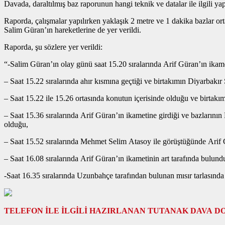
Davada, daraltılmış baz raporunun hangi teknik ve datalar ile ilgili ya
Raporda, çalışmalar yapılırken yaklaşık 2 metre ve 1 dakika bazlar orta
Salim Güran’ın hareketlerine de yer verildi.
Raporda, şu sözlere yer verildi:
“-Salim Güran’ın olay günü saat 15.20 sıralarında Arif Güran’ın ika
– Saat 15.22 sıralarında ahır kısmına geçtiği ve birtakımın Diyarbakır
– Saat 15.22 ile 15.26 ortasında konutun içerisinde olduğu ve birta
– Saat 15.36 sıralarında Arif Güran’ın ikametine girdiği ve bazları
olduğu,
– Saat 15.52 sıralarında Mehmet Selim Atasoy ile görüştüğünde Arif
– Saat 16.08 sıralarında Arif Güran’ın ikametinin art tarafında bulun
-Saat 16.35 sıralarında Uzunbahçe tarafından bulunan mısır tarlasın
TELEFON İLE İLGİLİ HAZIRLANAN TUTANAK DAVA D