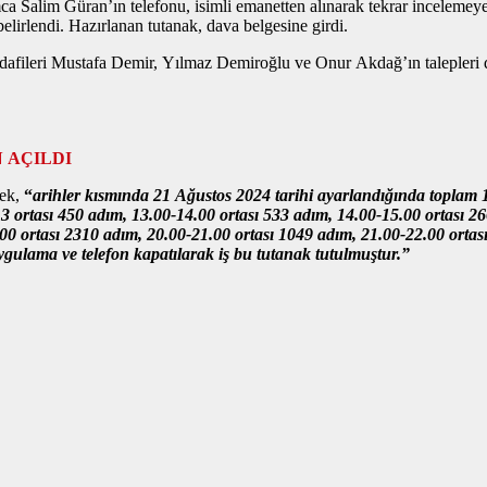
a Salim Güran’ın telefonu, isimli emanetten alınarak tekrar incelemeye 
lirlendi. Hazırlanan tutanak, dava belgesine girdi.
afileri Mustafa Demir, Yılmaz Demiroğlu ve Onur Akdağ’ın talepleri 
 AÇILDI
rek,
“
arihler kısmında 21 Ağustos 2024 tarihi ayarlandığında toplam 
13 ortası 450 adım, 13.00-14.00 ortası 533 adım, 14.00-15.00 ortası 2
00 ortası 2310 adım, 20.00-21.00 ortası 1049 adım, 21.00-22.00 ortas
gulama ve telefon kapatılarak iş bu tutanak tutulmuştur.”