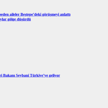
den aileler Beştepe’deki görüşmeyi anlattı
oylar gölge düşürdü
eri Bakanı Şeybani Türkiye’ye geliyor