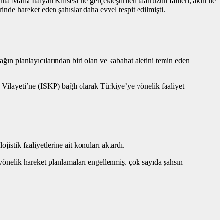
Maria İtalyan Kilisesi’ne gerçekleştirilen taarruzun failleri, akın ile
de hareket eden şahıslar daha evvel tespit edilmişti.
tağın planlayıcılarından biri olan ve kabahat aletini temin eden
 Vilayeti’ne (ISKP) bağlı olarak Türkiye’ye yönelik faaliyet
stik faaliyetlerine ait konuları aktardı.
yönelik hareket planlamaları engellenmiş, çok sayıda şahsın