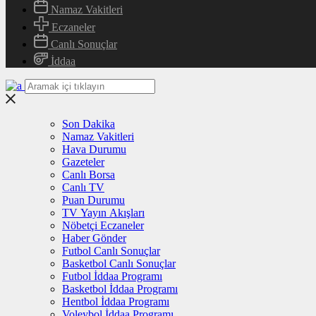
Namaz Vakitleri
Eczaneler
Canlı Sonuçlar
İddaa
Son Dakika
Namaz Vakitleri
Hava Durumu
Gazeteler
Canlı Borsa
Canlı TV
Puan Durumu
TV Yayın Akışları
Nöbetçi Eczaneler
Haber Gönder
Futbol Canlı Sonuçlar
Basketbol Canlı Sonuçlar
Futbol İddaa Programı
Basketbol İddaa Programı
Hentbol İddaa Programı
Voleybol İddaa Programı