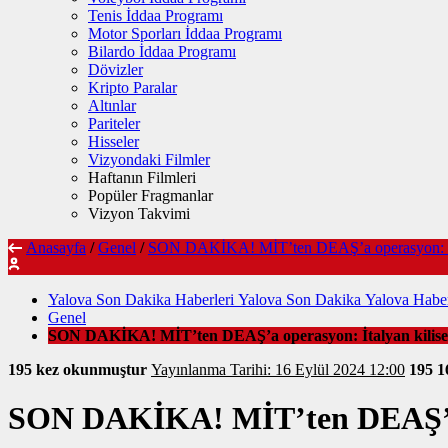
Tenis İddaa Programı
Motor Sporları İddaa Programı
Bilardo İddaa Programı
Dövizler
Kripto Paralar
Altınlar
Pariteler
Hisseler
Vizyondaki Filmler
Haftanın Filmleri
Popüler Fragmanlar
Vizyon Takvimi
Anasayfa
/
Genel
/
SON DAKİKA! MİT’ten DEAŞ’a operasyon: İtalya
Yalova Son Dakika Haberleri Yalova Son Dakika Yalova Haber
Genel
SON DAKİKA! MİT’ten DEAŞ’a operasyon: İtalyan kilisesi s
195 kez okunmuştur
Yayınlanma Tarihi: 16 Eylül 2024 12:00
195
1
SON DAKİKA! MİT’ten DEAŞ’a ope