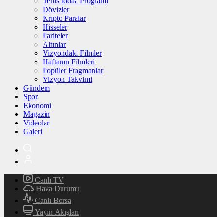
Tenis İddaa Programı
Dövizler
Kripto Paralar
Hisseler
Pariteler
Altınlar
Vizyondaki Filmler
Haftanın Filmleri
Popüler Fragmanlar
Vizyon Takvimi
Gündem
Spor
Ekonomi
Magazin
Videolar
Galeri
Canlı TV
Hava Durumu
Canlı Borsa
Yayın Akışları