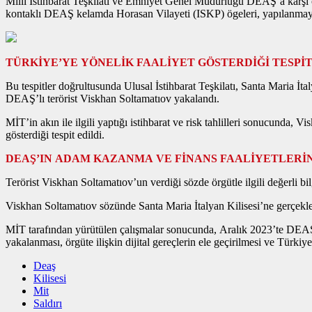
Milli İstihbarat Teşkilatı ve Emniyet Genel Müdürlüğü DEAŞ’a karşı ort
kontaklı DEAŞ kelamda Horasan Vilayeti (ISKP) ögeleri, yapılanmaya i
TÜRKİYE’YE YÖNELİK FAALİYET GÖSTERDİĞİ TESPİT
Bu tespitler doğrultusunda Ulusal İstihbarat Teşkilatı, Santa Maria İtal
DEAŞ’lı terörist Viskhan Soltamatıov yakalandı.
MİT’in akın ile ilgili yaptığı istihbarat ve risk tahlilleri sonucund
gösterdiği tespit edildi.
DEAŞ’IN ADAM KAZANMA VE FİNANS FAALİYETLERİNİ
Terörist Viskhan Soltamatıov’un verdiği sözde örgütle ilgili değerli bil
Viskhan Soltamatıov sözünde Santa Maria İtalyan Kilisesi’ne gerçekleşt
MİT tarafından yürütülen çalışmalar sonucunda, Aralık 2023’te DEAŞ’ı
yakalanması, örgüte ilişkin dijital gereçlerin ele geçirilmesi ve Türki
Deaş
Kilisesi
Mit
Saldırı