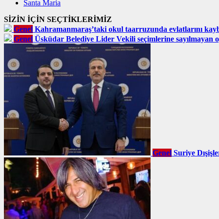
Santa Maria
SİZİN İÇİN SEÇTİKLERİMİZ
Genel
Kahramanmaraş’taki okul taarruzunda evlatlarını kaybe
Genel
Üsküdar Belediye Lider Vekili seçimlerine sayılmayan 
Genel
Suriye Dışişl