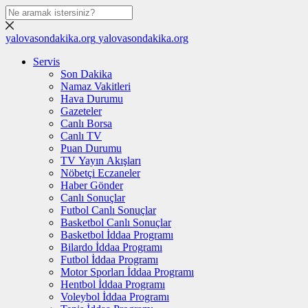
yalovasondakika.org
yalovasondakika.org
Servis
Son Dakika
Namaz Vakitleri
Hava Durumu
Gazeteler
Canlı Borsa
Canlı TV
Puan Durumu
TV Yayın Akışları
Nöbetçi Eczaneler
Haber Gönder
Canlı Sonuçlar
Futbol Canlı Sonuçlar
Basketbol Canlı Sonuçlar
Basketbol İddaa Programı
Bilardo İddaa Programı
Futbol İddaa Programı
Motor Sporları İddaa Programı
Hentbol İddaa Programı
Voleybol İddaa Programı