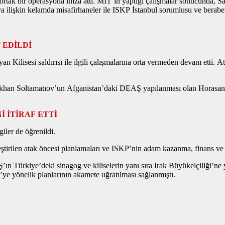
ak bir operasyona imza attı. MİT’in yaptığı çalışmalar sonucunda, Santa 
lişkin kelamda misafirhaneler ile ISKP İstanbul sorumlusu ve beraberin
 EDİLDİ
yan Kilisesi saldırısı ile ilgili çalışmalarına orta vermeden devam etti. A
a, Viskhan Soltamatıov’un Afganistan’daki DEAŞ yapılanması olan Horasan
 İTİRAF ETTİ
giler de öğrenildi.
irilen atak öncesi planlamaları ve ISKP’nin adam kazanma, finans ve loji
n Türkiye’deki sinagog ve kiliselerin yanı sıra Irak Büyükelçiliği’ne 
ye’ye yönelik planlarının akamete uğratılması sağlanmıştı.