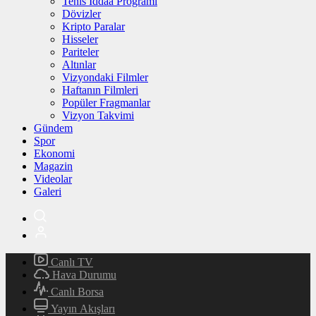
Tenis İddaa Programı
Dövizler
Kripto Paralar
Hisseler
Pariteler
Altınlar
Vizyondaki Filmler
Haftanın Filmleri
Popüler Fragmanlar
Vizyon Takvimi
Gündem
Spor
Ekonomi
Magazin
Videolar
Galeri
Canlı TV
Hava Durumu
Canlı Borsa
Yayın Akışları