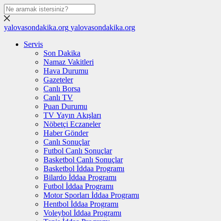
yalovasondakika.org
yalovasondakika.org
Servis
Son Dakika
Namaz Vakitleri
Hava Durumu
Gazeteler
Canlı Borsa
Canlı TV
Puan Durumu
TV Yayın Akışları
Nöbetçi Eczaneler
Haber Gönder
Canlı Sonuçlar
Futbol Canlı Sonuçlar
Basketbol Canlı Sonuçlar
Basketbol İddaa Programı
Bilardo İddaa Programı
Futbol İddaa Programı
Motor Sporları İddaa Programı
Hentbol İddaa Programı
Voleybol İddaa Programı