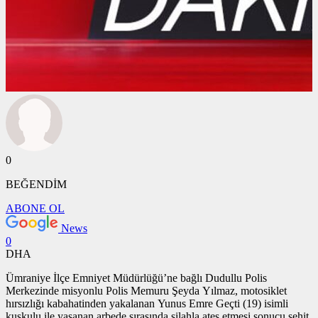
0
BEĞENDİM
ABONE OL
News
0
DHA
Ümraniye İlçe Emniyet Müdürlüğü’ne bağlı Dudullu Polis
Merkezinde misyonlu Polis Memuru Şeyda Yılmaz, motosiklet
hırsızlığı kabahatinden yakalanan Yunus Emre Geçti (19) isimli
kuşkulu ile yaşanan arbede sırasında silahla ateş etmesi sonucu şehit