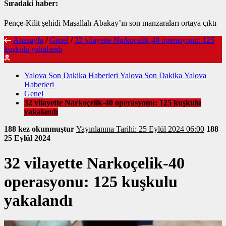
Sıradaki haber:
Pençe-Kilit şehidi Maşallah Abakay’ın son manzaraları ortaya çıktı
Anasayfa
/
Genel
/
32 vilayette Narkoçelik-40 operasyonu: 125
kuşkulu yakalandı
Yalova Son Dakika Haberleri Yalova Son Dakika Yalova
Haberleri
Genel
32 vilayette Narkoçelik-40 operasyonu: 125 kuşkulu
yakalandı
188 kez okunmuştur
Yayınlanma Tarihi: 25 Eylül 2024 06:00
188
25 Eylül 2024
32 vilayette Narkoçelik-40
operasyonu: 125 kuşkulu
yakalandı