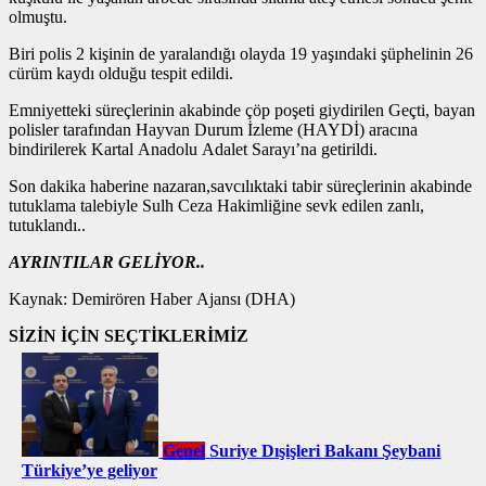
olmuştu.
Biri polis 2 kişinin de yaralandığı olayda 19 yaşındaki şüphelinin 26
cürüm kaydı olduğu tespit edildi.
Emniyetteki süreçlerinin akabinde çöp poşeti giydirilen Geçti, bayan
polisler tarafından Hayvan Durum İzleme (HAYDİ) aracına
bindirilerek Kartal Anadolu Adalet Sarayı’na getirildi.
Son dakika haberine nazaran,savcılıktaki tabir süreçlerinin akabinde
tutuklama talebiyle Sulh Ceza Hakimliğine sevk edilen zanlı,
tutuklandı..
AYRINTILAR GELİYOR..
Kaynak: Demirören Haber Ajansı (DHA)
SİZİN İÇİN SEÇTİKLERİMİZ
Genel
Suriye Dışişleri Bakanı Şeybani
Türkiye’ye geliyor