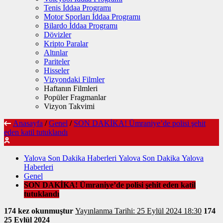
Tenis İddaa Programı
Motor Sporları İddaa Programı
Bilardo İddaa Programı
Dövizler
Kripto Paralar
Altınlar
Pariteler
Hisseler
Vizyondaki Filmler
Haftanın Filmleri
Popüler Fragmanlar
Vizyon Takvimi
Anasayfa
/
Genel
/
SON DAKİKA! Ümraniye’de polisi şehit
eden katil tutuklandı
Yalova Son Dakika Haberleri Yalova Son Dakika Yalova
Haberleri
Genel
SON DAKİKA! Ümraniye’de polisi şehit eden katil
tutuklandı
174 kez okunmuştur
Yayınlanma Tarihi: 25 Eylül 2024 18:30
174
25 Eylül 2024