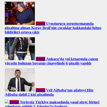
Genel
Uyuşturucu soruşturmasında
gözaltına alınan Koray Beşli’nin çocuklar hakkındaki fuhuş
bildirileri ortaya çıktı
Genel
Ankara’da yol kenarında cansız
vücudu bulunan bayanın cinayetinde 6 gözaltı yapıldı
Genel
Veli Ağbaba’nın ağabeyi Hür
Ağbaba dahil 2 kişi gözaltında
Genel
Terörsüz Türkiye maksadında yasal süreç birinci
adımların atıldığı 5 Ağustos’ta başlıyor