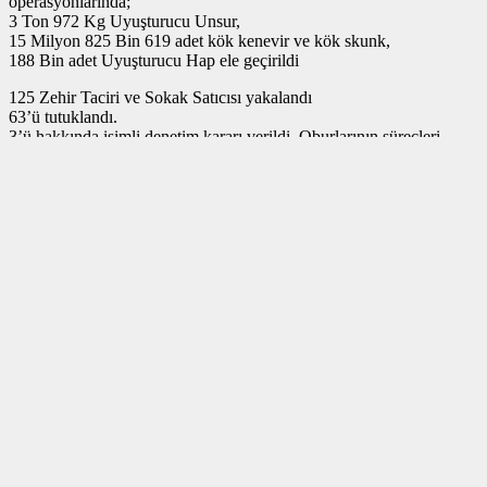
operasyonlarında;
3 Ton 972 Kg Uyuşturucu Unsur,
15 Milyon 825 Bin 619 adet kök kenevir ve kök skunk,
188 Bin adet Uyuşturucu Hap ele geçirildi
125 Zehir Taciri ve Sokak Satıcısı yakalandı
63’ü tutuklandı.
3’ü hakkında isimli denetim kararı verildi. Oburlarının süreçleri
devam ediyor.
Ülkemizi zehir tacirlerinden ve sokak satıcılarından temizlemeye
kararlıyız
OPERASYONUN DETAYLARI
– Jandarma Genel Komutanlığı KOM Daire Başkanlığı
koordinesinde; Vilayet Jandarma Komutanlıklarınca; Diyarbakır,
Antalya, Erzurum, Van, Ankara, İstanbul, Manisa, İzmir, Rize,
Edirne, Gaziantep, Siirt, Mardin, Iğdır, Samsun, Hatay,
Kahramanmaraş, Ardahan, Kocaeli, Tekirdağ, Batman, Adıyaman,
Bolu, Elazığ, Aksaray, Bingöl, Afyonkarahisar, Zonguldak,
Malatya, Hakkari, Ağrı ve Aydın’da “NARKOÇELİK-40”
operasyonları düzenlendi.