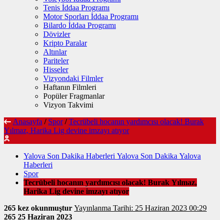
Tenis İddaa Programı
Motor Sporları İddaa Programı
Bilardo İddaa Programı
Dövizler
Kripto Paralar
Altınlar
Pariteler
Hisseler
Vizyondaki Filmler
Haftanın Filmleri
Popüler Fragmanlar
Vizyon Takvimi
Anasayfa
/
Spor
/
Tecrübeli hocanın yardımcısı olacak! Burak
Yılmaz, Harika Lig devine imzayı atıyor
Yalova Son Dakika Haberleri Yalova Son Dakika Yalova
Haberleri
Spor
Tecrübeli hocanın yardımcısı olacak! Burak Yılmaz,
Harika Lig devine imzayı atıyor
265 kez okunmuştur
Yayınlanma Tarihi: 25 Haziran 2023 00:29
265
25 Haziran 2023