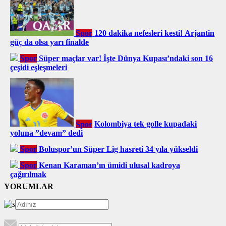
Spor
120 dakika nefesleri kesti! Arjantin
güç da olsa yarı finalde
Spor
Süper maçlar var! İşte Dünya Kupası’ndaki son 16
çeşidi eşleşmeleri
Spor
Kolombiya tek golle kupadaki
yoluna ”devam” dedi
Spor
Boluspor’un Süper Lig hasreti 34 yıla yükseldi
Spor
Kenan Karaman’ın ümidi ulusal kadroya
çağırılmak
YORUMLAR