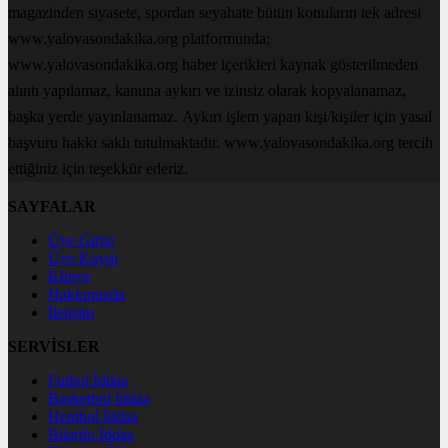
magazinden siyasete, spordan seyahate bütün konuların tek adresi
www.yalovasondakika.org platformunda;
www.yalovasondakika.org haber içerikleri kaynak gösterilmeden
alıntı yapılamaz, kanuna aykırı ve izinsiz olarak kopyalanamaz,
başka yerde yayınlanamaz. Aykırı işlem yapan kişi/kişiler için yasal
başvuru hakkı saklı tutulmaktadır. www.yalovasondakika.org tercih
ettiğiniz için teşekkür ederiz.
SAYFALAR
Üye Girişi
Üye Kaydı
Künye
Hakkımızda
İletişim
SERVİSLER
Futbol İddaa
Basketbol İddaa
Hentbol İddaa
Bilardo İddaa