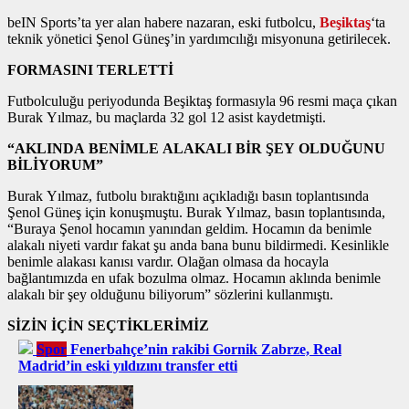
beIN Sports’ta yer alan habere nazaran, eski futbolcu,
Beşiktaş
‘ta
teknik yönetici Şenol Güneş’in yardımcılığı misyonuna getirilecek.
FORMASINI TERLETTİ
Futbolculuğu periyodunda Beşiktaş formasıyla 96 resmi maça çıkan
Burak Yılmaz, bu maçlarda 32 gol 12 asist kaydetmişti.
“AKLINDA BENİMLE ALAKALI BİR ŞEY OLDUĞUNU
BİLİYORUM”
Burak Yılmaz, futbolu bıraktığını açıkladığı basın toplantısında
Şenol Güneş için konuşmuştu. Burak Yılmaz, basın toplantısında,
“Buraya Şenol hocamın yanından geldim. Hocamın da benimle
alakalı niyeti vardır fakat şu anda bana bunu bildirmedi. Kesinlikle
benimle alakası kanısı vardır. Olağan olmasa da hocayla
bağlantımızda en ufak bozulma olmaz. Hocamın aklında benimle
alakalı bir şey olduğunu biliyorum” sözlerini kullanmıştı.
SİZİN İÇİN SEÇTİKLERİMİZ
Spor
Fenerbahçe’nin rakibi Gornik Zabrze, Real
Madrid’in eski yıldızını transfer etti