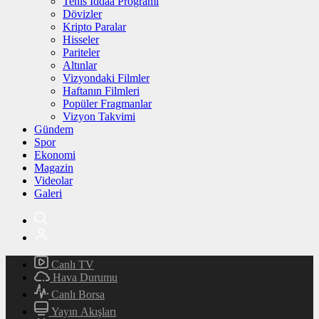
Tenis İddaa Programı
Dövizler
Kripto Paralar
Hisseler
Pariteler
Altınlar
Vizyondaki Filmler
Haftanın Filmleri
Popüler Fragmanlar
Vizyon Takvimi
Gündem
Spor
Ekonomi
Magazin
Videolar
Galeri
Canlı TV
Hava Durumu
Canlı Borsa
Yayın Akışları