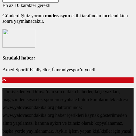
En az 10 karakter gerekli
Gönderdiğiniz yorum
moderasyon
ekibi tarafından incelendikten
sonra yayınlanacaktır.
Sıradaki haber:
Amed Sportif Faaliyetler, Ümraniyespor’u yendi
Türkiye'den ve Dünya’dan son dakika haberler, köşe yazıları,
magazinden siyasete, spordan seyahate bütün konuların tek adresi
www.yalovasondakika.org platformunda;
www.yalovasondakika.org haber içerikleri kaynak gösterilmeden
alıntı yapılamaz, kanuna aykırı ve izinsiz olarak kopyalanamaz,
başka yerde yayınlanamaz. Aykırı işlem yapan kişi/kişiler için yasal