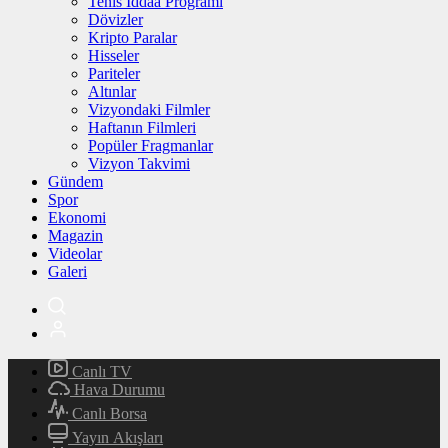
Tenis İddaa Programı
Dövizler
Kripto Paralar
Hisseler
Pariteler
Altınlar
Vizyondaki Filmler
Haftanın Filmleri
Popüler Fragmanlar
Vizyon Takvimi
Gündem
Spor
Ekonomi
Magazin
Videolar
Galeri
Canlı TV
Hava Durumu
Canlı Borsa
Yayın Akışları