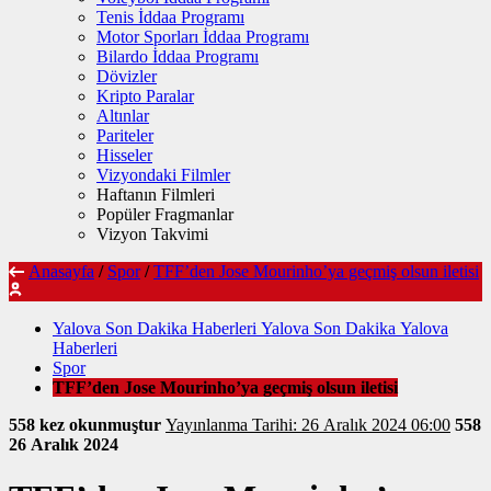
Tenis İddaa Programı
Motor Sporları İddaa Programı
Bilardo İddaa Programı
Dövizler
Kripto Paralar
Altınlar
Pariteler
Hisseler
Vizyondaki Filmler
Haftanın Filmleri
Popüler Fragmanlar
Vizyon Takvimi
Anasayfa
/
Spor
/
TFF’den Jose Mourinho’ya geçmiş olsun iletisi
Yalova Son Dakika Haberleri Yalova Son Dakika Yalova
Haberleri
Spor
TFF’den Jose Mourinho’ya geçmiş olsun iletisi
558 kez okunmuştur
Yayınlanma Tarihi: 26 Aralık 2024 06:00
558
26 Aralık 2024