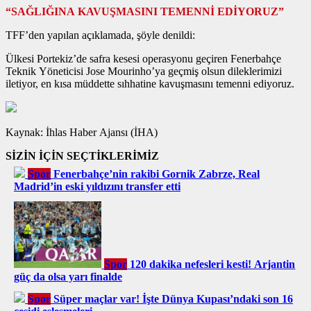
“SAĞLIĞINA KAVUŞMASINI TEMENNİ EDİYORUZ”
TFF’den yapılan açıklamada, şöyle denildi:
Ülkesi Portekiz’de safra kesesi operasyonu geçiren Fenerbahçe
Teknik Yöneticisi Jose Mourinho’ya geçmiş olsun dileklerimizi
iletiyor, en kısa müddette sıhhatine kavuşmasını temenni ediyoruz.
Kaynak: İhlas Haber Ajansı (İHA)
SİZİN İÇİN SEÇTİKLERİMİZ
Spor
Fenerbahçe’nin rakibi Gornik Zabrze, Real
Madrid’in eski yıldızını transfer etti
Spor
120 dakika nefesleri kesti! Arjantin
güç da olsa yarı finalde
Spor
Süper maçlar var! İşte Dünya Kupası’ndaki son 16