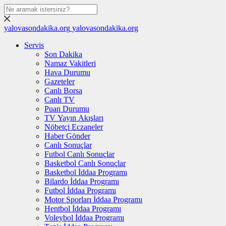
yalovasondakika.org
yalovasondakika.org
Servis
Son Dakika
Namaz Vakitleri
Hava Durumu
Gazeteler
Canlı Borsa
Canlı TV
Puan Durumu
TV Yayın Akışları
Nöbetçi Eczaneler
Haber Gönder
Canlı Sonuçlar
Futbol Canlı Sonuçlar
Basketbol Canlı Sonuçlar
Basketbol İddaa Programı
Bilardo İddaa Programı
Futbol İddaa Programı
Motor Sporları İddaa Programı
Hentbol İddaa Programı
Voleybol İddaa Programı