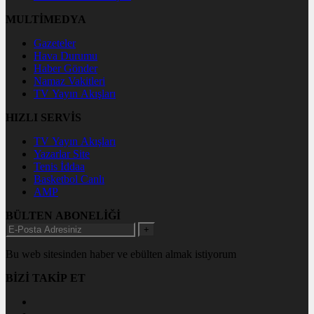
MULTİMEDYA
Gazeteler
Hava Durumu
Haber Gönder
Namaz Vakitleri
TV Yayın Akışları
HIZLI SERVİS
TV Yayın Akışları
Yazarlar Site
Tenis İddaa
Basketbol Canlı
AMP
BÜLTEN ABONELİĞİ
+
Bu web sitesinden haber ve ebülten almak istiyorum
BİZİ TAKİP ET