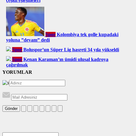
çeşidi eşleşmeleri
Spor
Kolombiya tek golle kupadaki
yoluna ”devam” dedi
Spor
Boluspor’un Süper Lig hasreti 34 yıla yükseldi
Spor
Kenan Karaman’ın ümidi ulusal kadroya
çağırılmak
YORUMLAR
Gönder