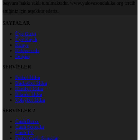
başvuru hakkı saklı tutulmaktadır. www.yalovasondakika.org tercih
ettiğiniz için teşekkür ederiz.
SAYFALAR
Üye Girişi
Üye Kaydı
Künye
Hakkımızda
İletişim
SERVİSLER
Futbol İddaa
Basketbol İddaa
Hentbol İddaa
Bilardo İddaa
Voleybol İddaa
SERVİSLER 2
Canlı Borsa
Canlı Sonuçlar
Canlı TV
Futbol Canlı Sonuçlar