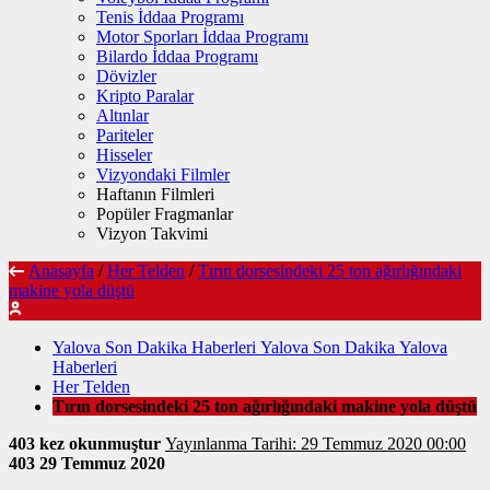
Tenis İddaa Programı
Motor Sporları İddaa Programı
Bilardo İddaa Programı
Dövizler
Kripto Paralar
Altınlar
Pariteler
Hisseler
Vizyondaki Filmler
Haftanın Filmleri
Popüler Fragmanlar
Vizyon Takvimi
Anasayfa
/
Her Telden
/
Tırın dorsesindeki 25 ton ağırlığındaki
makine yola düştü
Yalova Son Dakika Haberleri Yalova Son Dakika Yalova
Haberleri
Her Telden
Tırın dorsesindeki 25 ton ağırlığındaki makine yola düştü
403 kez okunmuştur
Yayınlanma Tarihi: 29 Temmuz 2020 00:00
403
29 Temmuz 2020