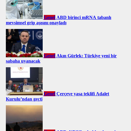
Genel
ABD birinci mRNA tabanlı
mevsimsel grip aşısını onayladı
Genel
Akın Gürlek: Türkiye yeni bir
sabaha uyanacak
Genel
Çerçeve yasa teklifi Adalet
Kurulu’ndan geçti