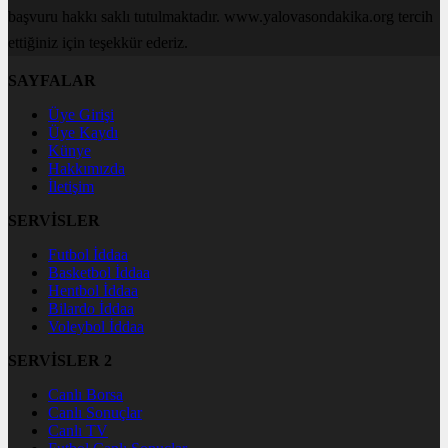
başvuru hakkı saklı tutulmaktadır. www.yalovasondakika.org tercih
ettiğiniz için teşekkür ederiz.
SAYFALAR
Üye Girişi
Üye Kaydı
Künye
Hakkımızda
İletişim
SERVİSLER
Futbol İddaa
Basketbol İddaa
Hentbol İddaa
Bilardo İddaa
Voleybol İddaa
SERVİSLER 2
Canlı Borsa
Canlı Sonuçlar
Canlı TV