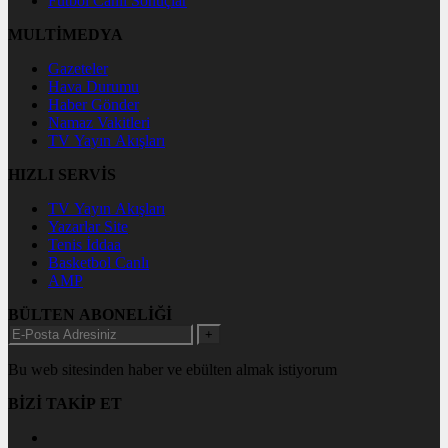
Futbol Canlı Sonuçlar
MULTİMEDYA
Gazeteler
Hava Durumu
Haber Gönder
Namaz Vakitleri
TV Yayın Akışları
HIZLI SERVİS
TV Yayın Akışları
Yazarlar Site
Tenis İddaa
Basketbol Canlı
AMP
BÜLTEN ABONELİĞİ
+
Bu web sitesinden haber ve ebülten almak istiyorum
BİZİ TAKİP ET