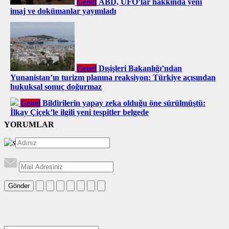
Genel
ABD, UFO’lar hakkında yeni
imaj ve dokümanlar yayımladı
Genel
Dışişleri Bakanlığı’ndan
Yunanistan’ın turizm planına reaksiyon: Türkiye açısından
hukuksal sonuç doğurmaz
Genel
Bildirilerin yapay zeka olduğu öne sürülmüştü:
İlkay Çiçek’le ilgili yeni tespitler belgede
YORUMLAR
Gönder