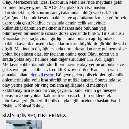
Olay, Merkezefendi ilçesi Bozburun Mahallesi’nde meydana geldi.
Edinilen bilgiye göre, 20 ACF 272 plakalı Ali Karaaslan
idaresindeki tır, Bozburun sanayi alanından aldığı yaklaşık 25 ton
ağırlığındaki demir kesme makinesi ve aparatlarını İzmir’e götürmek
üzere yola çıktı.Nakliye esnasında demir, çelik sanayinde
kullanıldığı öğrenilen makinenin haznesinde bulunan yağ
bilinmeyen bir nedenle sızarak dorse içerisinde birikti. Tır sürücüsü
Karaaslan ise araçla viraja girdiği sırada tonlarca ağırlığındaki
makine kayarak dorsenin kapaklarını kırıp büyük bir gürültü ile yola
düştü. Makinenin düştüğü esnada tırın arkasından araç gelmemesi ve
yolun boş olması olası bir facianın önüne geçti.Olayı gören ve o
sırada yolda seyir halinde olan diğer sürücüler 112 Acil Çağrı
Merkezine ihbarda bulundu. İhbar üzerine olay yerine ambulans ve
çok sayıda polis ekibi sevk edildi.Kazayı sürücü Karaaslan yara
almadan atlattı.
denizli escort
Bölgeye gelen polis ekipleri güvenlik
önlemlerini alıp yolu kısa süreliğine trafiğe kapattı. Sonrasında ise
olay yerine gelen bir vinç tonlarca ağırlığında ki makineyi
kaldıramayınca ikinci bir vinç çağrıldı. İkinci vincin gelmesiyle
devasa makine yoldan kaldırıldı ve başka bir tıra yüklenerek
fabrikaya geri gönderildi.Polis olayla ilgili inceleme başlattı.Fadıl
Pişkin – Köksal Kılınç
SİZİN İÇİN SEÇTİKLERİMİZ