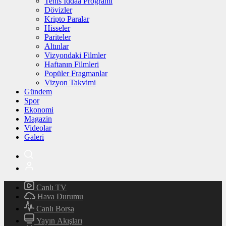
Tenis İddaa Programı
Dövizler
Kripto Paralar
Hisseler
Pariteler
Altınlar
Vizyondaki Filmler
Haftanın Filmleri
Popüler Fragmanlar
Vizyon Takvimi
Gündem
Spor
Ekonomi
Magazin
Videolar
Galeri
Canlı TV
Hava Durumu
Canlı Borsa
Yayın Akışları