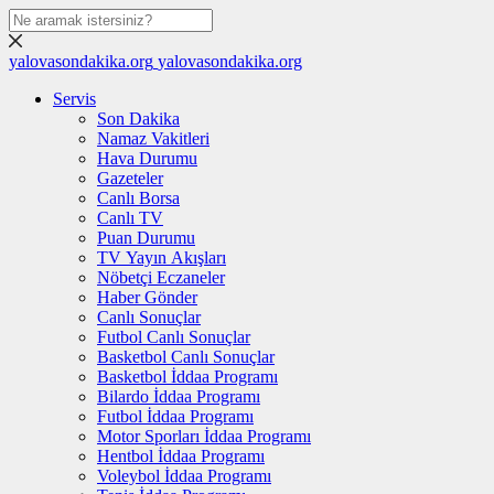
yalovasondakika.org
yalovasondakika.org
Servis
Son Dakika
Namaz Vakitleri
Hava Durumu
Gazeteler
Canlı Borsa
Canlı TV
Puan Durumu
TV Yayın Akışları
Nöbetçi Eczaneler
Haber Gönder
Canlı Sonuçlar
Futbol Canlı Sonuçlar
Basketbol Canlı Sonuçlar
Basketbol İddaa Programı
Bilardo İddaa Programı
Futbol İddaa Programı
Motor Sporları İddaa Programı
Hentbol İddaa Programı
Voleybol İddaa Programı