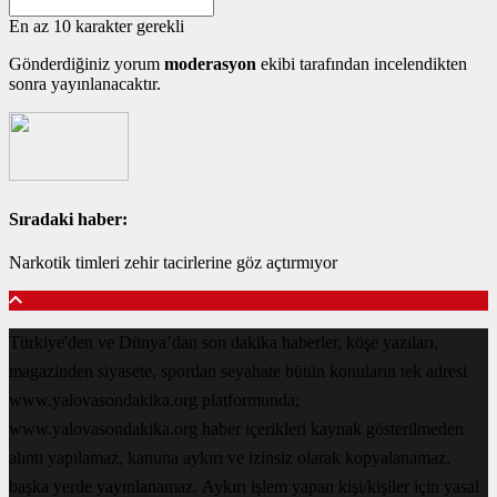
En az 10 karakter gerekli
Gönderdiğiniz yorum
moderasyon
ekibi tarafından incelendikten
sonra yayınlanacaktır.
Sıradaki haber:
Narkotik timleri zehir tacirlerine göz açtırmıyor
Türkiye'den ve Dünya’dan son dakika haberler, köşe yazıları,
magazinden siyasete, spordan seyahate bütün konuların tek adresi
www.yalovasondakika.org platformunda;
www.yalovasondakika.org haber içerikleri kaynak gösterilmeden
alıntı yapılamaz, kanuna aykırı ve izinsiz olarak kopyalanamaz,
başka yerde yayınlanamaz. Aykırı işlem yapan kişi/kişiler için yasal