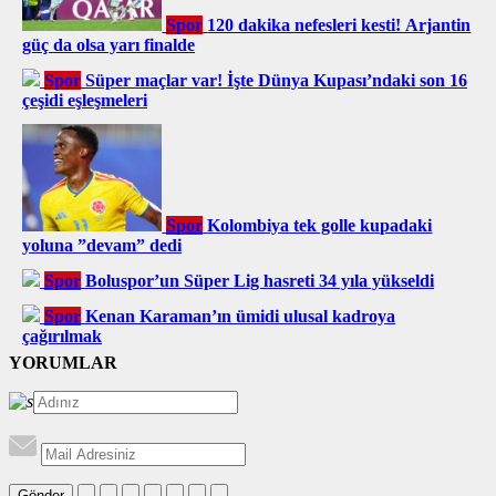
Spor
120 dakika nefesleri kesti! Arjantin
güç da olsa yarı finalde
Spor
Süper maçlar var! İşte Dünya Kupası’ndaki son 16
çeşidi eşleşmeleri
Spor
Kolombiya tek golle kupadaki
yoluna ”devam” dedi
Spor
Boluspor’un Süper Lig hasreti 34 yıla yükseldi
Spor
Kenan Karaman’ın ümidi ulusal kadroya
çağırılmak
YORUMLAR
Gönder