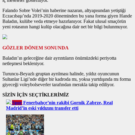
iç meseleler gösteriliyor.
Falando Sobre Volei’nin haberine nazaran, altyapısından yetiştiği
Eczacıbaşı’nda 2019-2020 döneminden bu yana forma giyen Hande
Baladın, kulübe veda etmeye hazırlanıyor. Fakat ulusal smaçörün
yeni rotasının hangi kulüp olacağına dair net bir bilgi bulunmuyor.
GÖZLER DÖNEM SONUNDA
Baladın’ın geleceğine dair ayrıntıların önümüzdeki periyotta
netleşmesi bekleniyor.
Turuncu-Beyazlı gruptan ayrılması halinde, yıldız oyuncunun
Sultanlar Ligi’nde diğer bir kadroda mı, yoksa yurtdışında mı forma
giyeceği voleybolseverler tarafından merakla takip ediliyor.
SİZİN İÇİN SEÇTİKLERİMİZ
Spor
Fenerbahçe’nin rakibi Gornik Zabrze, Real
Madrid’in eski yıldızını transfer etti