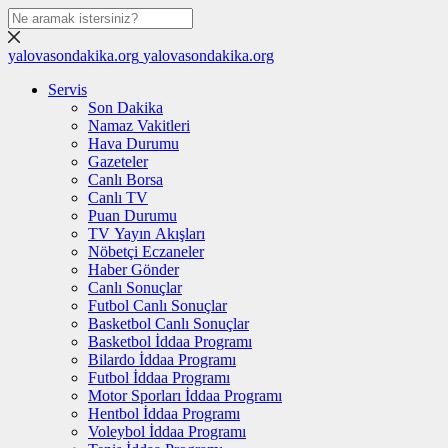
yalovasondakika.org
yalovasondakika.org
Servis
Son Dakika
Namaz Vakitleri
Hava Durumu
Gazeteler
Canlı Borsa
Canlı TV
Puan Durumu
TV Yayın Akışları
Nöbetçi Eczaneler
Haber Gönder
Canlı Sonuçlar
Futbol Canlı Sonuçlar
Basketbol Canlı Sonuçlar
Basketbol İddaa Programı
Bilardo İddaa Programı
Futbol İddaa Programı
Motor Sporları İddaa Programı
Hentbol İddaa Programı
Voleybol İddaa Programı