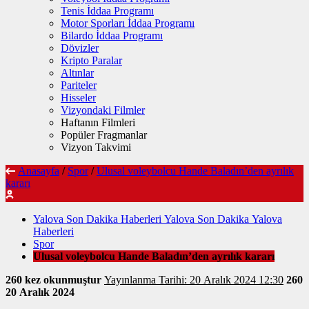
Tenis İddaa Programı
Motor Sporları İddaa Programı
Bilardo İddaa Programı
Dövizler
Kripto Paralar
Altınlar
Pariteler
Hisseler
Vizyondaki Filmler
Haftanın Filmleri
Popüler Fragmanlar
Vizyon Takvimi
Anasayfa
/
Spor
/
Ulusal voleybolcu Hande Baladın’den ayrılık
kararı
Yalova Son Dakika Haberleri Yalova Son Dakika Yalova
Haberleri
Spor
Ulusal voleybolcu Hande Baladın’den ayrılık kararı
260 kez okunmuştur
Yayınlanma Tarihi: 20 Aralık 2024 12:30
260
20 Aralık 2024