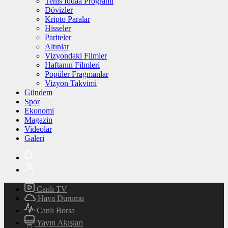
Tenis İddaa Programı
Dövizler
Kripto Paralar
Hisseler
Pariteler
Altınlar
Vizyondaki Filmler
Haftanın Filmleri
Popüler Fragmanlar
Vizyon Takvimi
Gündem
Spor
Ekonomi
Magazin
Videolar
Galeri
Canlı TV
Hava Durumu
Canlı Borsa
Yayın Akışları