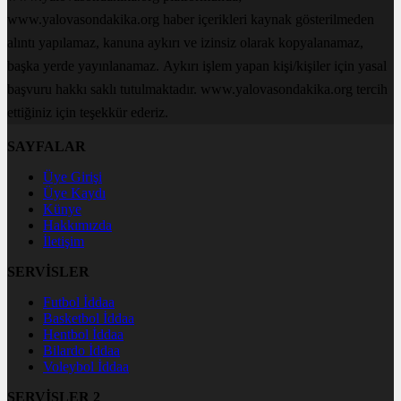
www.yalovasondakika.org haber içerikleri kaynak gösterilmeden
alıntı yapılamaz, kanuna aykırı ve izinsiz olarak kopyalanamaz,
başka yerde yayınlanamaz. Aykırı işlem yapan kişi/kişiler için yasal
başvuru hakkı saklı tutulmaktadır. www.yalovasondakika.org tercih
ettiğiniz için teşekkür ederiz.
SAYFALAR
Üye Girişi
Üye Kaydı
Künye
Hakkımızda
İletişim
SERVİSLER
Futbol İddaa
Basketbol İddaa
Hentbol İddaa
Bilardo İddaa
Voleybol İddaa
SERVİSLER 2