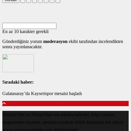
En az 10 karakter gerekli
Gönderdiğiniz yorum
moderasyon
ekibi tarafından incelendikten
sonra yayınlanacaktır.
Sıradaki haber:
Galatasaray’da Kayserispor mesaisi başladı
Türkiye'den ve Dünya’dan son dakika haberler, köşe yazıları,
magazinden siyasete, spordan seyahate bütün konuların tek adresi
www.yalovasondakika.org platformunda;