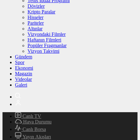
Tenis İddaa Programı
Dövizler
Kripto Paralar
Hisseler
Pariteler
Altınlar
Vizyondaki Filmler
Haftanın Filmleri
Popüler Fragmanlar
Vizyon Takvimi
Gündem
Spor
Ekonomi
Magazin
Videolar
Galeri
Canlı TV
Hava Durumu
Canlı Borsa
Yayın Akışları