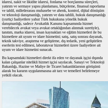
idaresi, nakit ve likidite idaresi, fonlama ve borçlanma süreçleri,
yatırım ve sermaye yapısı planlaması, bütçeleme, finansal raporlama
ve tahlil, milletlerarası muhasebe ve ahenk, kontrol, dijital dönüşüm
ve teknoloji danışmanlığı, yatırım ve data tahlili, hukuk danışmanlığı
(yurtiçi faaliyetlere yahut Türk hukukuna yönelik hukuk
danışmanlığı, sadece Avukatlık Kanunu kapsamında hizmet
verebilecek avukat veya avukat ortaklığından alınmak suretiyle),
tanıtım, marka idaresi, insan kaynakları ve eğitim hizmetleri ile bu
hizmetlere ait uyum ve idare hizmetini; satış, satış sonrası dayanak,
teknik takviye, araştırma ve geliştirme, dış tedarik, yeni geliştirilen
eserlerin test edilmesi, laboratuvar hizmetleri üzere faaliyetlere ait
uyum ve idare hizmetini sunacak.
Bu kapsamdaki hizmetleri direkt ifa eden ve dayanak işçisi dışında
kalan çalışanlar nitelikli hizmet işçisi sayılacak. Sanayi ve Teknoloji
Bakanlığı, Hazine ve Maliye ile Ticaret bakanlıklarının görüşünü
alarak bu kararın uygulanmasına ait tarz ve temelleri belirlemeye
yetkili olacak.