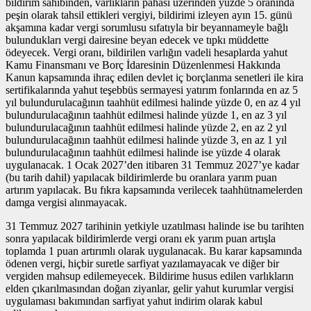
bildirim sahibinden, varlıkların pahası üzerinden yüzde 5 oranında
peşin olarak tahsil ettikleri vergiyi, bildirimi izleyen ayın 15. günü
akşamına kadar vergi sorumlusu sıfatıyla bir beyannameyle bağlı
bulundukları vergi dairesine beyan edecek ve tıpkı müddette
ödeyecek. Vergi oranı, bildirilen varlığın vadeli hesaplarda yahut
Kamu Finansmanı ve Borç İdaresinin Düzenlenmesi Hakkında
Kanun kapsamında ihraç edilen devlet iç borçlanma senetleri ile kira
sertifikalarında yahut teşebbüs sermayesi yatırım fonlarında en az 5
yıl bulundurulacağının taahhüt edilmesi halinde yüzde 0, en az 4 yıl
bulundurulacağının taahhüt edilmesi halinde yüzde 1, en az 3 yıl
bulundurulacağının taahhüt edilmesi halinde yüzde 2, en az 2 yıl
bulundurulacağının taahhüt edilmesi halinde yüzde 3, en az 1 yıl
bulundurulacağının taahhüt edilmesi halinde ise yüzde 4 olarak
uygulanacak. 1 Ocak 2027’den itibaren 31 Temmuz 2027’ye kadar
(bu tarih dahil) yapılacak bildirimlerde bu oranlara yarım puan
artırım yapılacak. Bu fıkra kapsamında verilecek taahhütnamelerden
damga vergisi alınmayacak.
31 Temmuz 2027 tarihinin yetkiyle uzatılması halinde ise bu tarihten
sonra yapılacak bildirimlerde vergi oranı ek yarım puan artışla
toplamda 1 puan artırımlı olarak uygulanacak. Bu karar kapsamında
ödenen vergi, hiçbir suretle sarfiyat yazılamayacak ve diğer bir
vergiden mahsup edilemeyecek. Bildirime husus edilen varlıkların
elden çıkarılmasından doğan ziyanlar, gelir yahut kurumlar vergisi
uygulaması bakımından sarfiyat yahut indirim olarak kabul