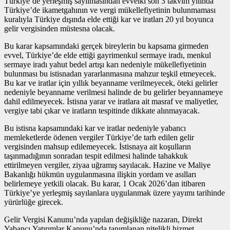
Türkiye’de yerleşmiş sayılmasından evvelki son 3 takvim yılında
Türkiye’de ikametgahının ve vergi mükellefiyetinin bulunmaması
kuralıyla Türkiye dışında elde ettiği kar ve iratları 20 yıl boyunca
gelir vergisinden müstesna olacak.
Bu karar kapsamındaki gerçek bireylerin bu kapsama girmeden
evvel, Türkiye’de elde ettiği gayrimenkul sermaye iradı, menkul
sermaye iradı yahut bedel artışı karı nedeniyle mükellefiyetinin
bulunması bu istisnadan yararlanmasına mahzur teşkil etmeyecek.
Bu kar ve iratlar için yıllık beyanname verilmeyecek, öteki gelirler
nedeniyle beyanname verilmesi halinde de bu gelirler beyannameye
dahil edilmeyecek. İstisna yarar ve iratlara ait masraf ve maliyetler,
vergiye tabi çıkar ve iratların tespitinde dikkate alınmayacak.
Bu istisna kapsamındaki kar ve iratlar nedeniyle yabancı
memleketlerde ödenen vergiler Türkiye’de tarh edilen gelir
vergisinden mahsup edilemeyecek. İstisnaya ait koşulların
taşınmadığının sonradan tespit edilmesi halinde tahakkuk
ettirilmeyen vergiler, ziyaa uğramış sayılacak. Hazine ve Maliye
Bakanlığı hükmün uygulanmasına ilişkin yordam ve asılları
belirlemeye yetkili olacak. Bu karar, 1 Ocak 2026’dan itibaren
Türkiye’ye yerleşmiş sayılanlara uygulanmak üzere yayımı tarihinde
yürürlüğe girecek.
Gelir Vergisi Kanunu’nda yapılan değişikliğe nazaran, Direkt
Yabancı Yatırımlar Kanunu’nda tanımlanan nitelikli hizmet