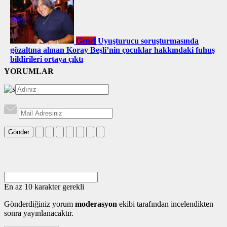
Genel
Uyuşturucu soruşturmasında
gözaltına alınan Koray Beşli’nin çocuklar hakkındaki fuhuş
bildirileri ortaya çıktı
YORUMLAR
Gönder
En az 10 karakter gerekli
Gönderdiğiniz yorum
moderasyon
ekibi tarafından incelendikten
sonra yayınlanacaktır.