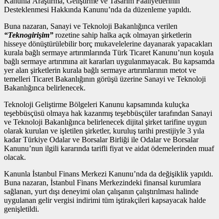
Kanunla Araştırma, Geliştirme ve Tasarım Faaliyetlerinin
Desteklenmesi Hakkında Kanunu’nda da düzenleme yapıldı.
Buna nazaran, Sanayi ve Teknoloji Bakanlığınca verilen
“Teknogirişim”
rozetine sahip halka açık olmayan şirketlerin
hisseye dönüştürülebilir borç mukavelelerine dayanarak yapacakları
kurala bağlı sermaye artırımlarında Türk Ticaret Kanunu’nun koşula
bağlı sermaye artırımına ait kararları uygulanmayacak. Bu kapsamda
yer alan şirketlerin kurala bağlı sermaye artırımlarının metot ve
temelleri Ticaret Bakanlığının görüşü üzerine Sanayi ve Teknoloji
Bakanlığınca belirlenecek.
Teknoloji Geliştirme Bölgeleri Kanunu kapsamında kuluçka
teşebbüsçüsü olmaya hak kazanmış teşebbüsçüler tarafından Sanayi
ve Teknoloji Bakanlığınca belirlenecek dijital şirket tarifine uygun
olarak kurulan ve işletilen şirketler, kuruluş tarihi prestijiyle 3 yıla
kadar Türkiye Odalar ve Borsalar Birliği ile Odalar ve Borsalar
Kanunu’nun ilgili kararında tarifli fiyat ve aidat ödemelerinden muaf
olacak.
Kanunla İstanbul Finans Merkezi Kanunu’nda da değişiklik yapıldı.
Buna nazaran, İstanbul Finans Merkezindeki finansal kurumlara
sağlanan, yurt dışı deneyimi olan çalışanın çalıştırılması halinde
uygulanan gelir vergisi indirimi tüm iştirakçileri kapsayacak halde
genişletildi.