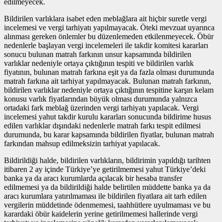
edilmeyecek.
Bildirilen varlıklara isabet eden meblağlara ait hiçbir suretle vergi
incelemesi ve vergi tarhiyatı yapılmayacak. Öteki mevzuat uyarınca
alınması gereken önlemler bu düzenlemeden etkilenmeyecek. Öbür
nedenlerle başlayan vergi incelemeleri ile takdir komitesi kararları
sonucu bulunan matrah farkının unsur kapsamında bildirilen
varlıklar nedeniyle ortaya çıktığının tespiti ve bildirilen varlık
fiyatının, bulunan matrah farkına eşit ya da fazla olması durumunda
matrah farkına ait tarhiyat yapılmayacak. Bulunan matrah farkının,
bildirilen varlıklar nedeniyle ortaya çıktığının tespitine karşın kelam
konusu varlık fiyatlarından büyük olması durumunda yalnızca
ortadaki fark meblağ üzerinden vergi tarhiyatı yapılacak. Vergi
incelemesi yahut takdir kurulu kararları sonucunda bildirime husus
edilen varlıklar dışındaki nedenlerle matrah farkı tespit edilmesi
durumunda, bu karar kapsamında bildirilen fiyatlar, bulunan matrah
farkından mahsup edilmeksizin tarhiyat yapılacak.
Bildirildiği halde, bildirilen varlıkların, bildirimin yapıldığı tarihten
itibaren 2 ay içinde Türkiye’ye getirilmemesi yahut Türkiye’deki
banka ya da aracı kurumlarda açılacak bir hesaba transfer
edilmemesi ya da bildirildiği halde belirtilen müddette banka ya da
aracı kurumlara yatırılmaması ile bildirilen fiyatlara ait tarh edilen
vergilerin müddetinde ödenmemesi, taahhütlere uyulmaması ve bu
karardaki öbür kaidelerin yerine getirilmemesi hallerinde vergi