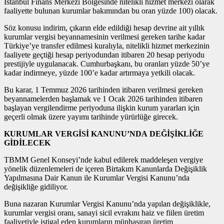
İstanbul Finans Merkezi Bölgesinde nitelikli hizmet merkezi olarak
faaliyette bulunan kurumlar bakımından bu oran yüzde 100) olacak.
Söz konusu indirim, çıkarın elde edildiği hesap devrine ait yıllık
kurumlar vergisi beyannamesinin verilmesi gereken tarihe kadar
Türkiye’ye transfer edilmesi kuralıyla, nitelikli hizmet merkezinin
faaliyete geçtiği hesap periyodundan itibaren 20 hesap periyodu
prestijiyle uygulanacak. Cumhurbaşkanı, bu oranları yüzde 50’ye
kadar indirmeye, yüzde 100’e kadar artırmaya yetkili olacak.
Bu karar, 1 Temmuz 2026 tarihinden itibaren verilmesi gereken
beyannamelerden başlamak ve 1 Ocak 2026 tarihinden itibaren
başlayan vergilendirme periyoduna ilişkin kurum yararları için
geçerli olmak üzere yayımı tarihinde yürürlüğe girecek.
KURUMLAR VERGİSİ KANUNU’NDA DEĞİŞİKLİĞE
GİDİLECEK
TBMM Genel Konseyi’nde kabul edilerek maddeleşen vergiye
yönelik düzenlemeleri de içeren Birtakım Kanunlarda Değişiklik
Yapılmasına Dair Kanun ile Kurumlar Vergisi Kanunu’nda
değişikliğe gidiliyor.
Buna nazaran Kurumlar Vergisi Kanunu’nda yapılan değişiklikle,
kurumlar vergisi oranı, sanayi sicil evrakını haiz ve fiilen üretim
faaliyetiyle iştigal eden kurumların münhasıran üretim