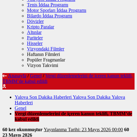
Tenis İddaa Programı
Motor Sporları İddaa Programı
Bilardo İddaa Programı
Dövizler
Kripto Paralar
Altınlar
Pariteler
Hisseler
Vizyondaki Filmler
Haftanın Filmleri
Popüler Fragmanlar
Vizyon Takvimi
Anasayfa
/
Genel
/
Vergi düzenlemelerini de içeren kanun teklifi,
TBMM’de kabul edildi
Yalova Son Dakika Haberleri Yalova Son Dakika Yalova
Haberleri
Genel
Vergi düzenlemelerini de içeren kanun teklifi, TBMM’de
kabul edildi
60 kez okunmuştur
Yayınlanma Tarihi: 23 Mayıs 2026 00:00
60
23 Mayıs 2026