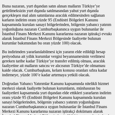
Buna nazaran, yurt dışından satın alınan malların Türkiye’ye
getirilmeksizin yurt dışında satılmasından yahut yurt dışında
gerçekleşen mal alım satımlarına aracılık edilmesinden sağlanan
karların indirim oranı yüzde 95 (Endüstri Bölgeleri Kanunu
kapsamında kurulan sanayi bölgelerinden, bölgenin yabancı yatırım
yoğunluğuna nazaran Cumhurbaşkanınca uygun bulunanlar ile
İstanbul Finans Merkezi Kanunu kararlarına nazaran iştirakçi evrakı
alarak İstanbul Finans Merkezi Bölgesinde faaliyette bulunan
kurumlar bakımından bu oran yüzde 100) olacak.
Bu indirimden yararlanılabilmesi için yararın elde edildiği hesap
periyoduna ait yıllık kurumlar vergisi beyannamesinin verilmesi
gereken tarihe kadar Türkiye’ye transfer edilmiş olması, aracılık
faaliyetine ait malların satıcısı ve alıcısının Türkiye’de olmaması
kaide olacak. Cumhurbaşkanı, kelam konusu oranları sıfıra kadar
indirmeye, yüzde 100’e kadar artırmaya yetkili olacak.
Doğrudan Yabancı Yatırımlar Kanunu kapsamında nitelikli hizmet
merkezi olarak faaliyette bulunan kurumların, münhasıran bu
faaliyetleri kapsamında yurt dışından elde ettikleri yararların indirim
oranı yüzde 95 (Endüstri Bölgeleri Kanunu kapsamında kurulan
sanayi bölgelerinden, bölgenin yabancı yatırım yoğunluğuna
nazaran Cumhurbaşkanınca uygun bulunanlar ile İstanbul Finans
Merkezi Kanunu kararlarına nazaran iştirakçi dokümanı alarak