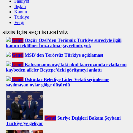
Faaliyet
İlişkin
Kanun
Türkiye
Vergi
SİZİN İÇİN SEÇTİKLERİMİZ
Genel
Özgür Özel’den Terörsüz Türkiye süreciyle ilgili
kanun teklifine: İmza atma gayretimiz yok
Genel
MSB’den Terörsüz Türkiye açıklaması
Genel
Kahramanmaraş’taki okul taarruzunda evlatlarını
kaybeden aileler Beştepe’deki görüşmeyi anlattı
Genel
Üsküdar Belediye Lider Vekili seçimlerine
sayılmayan oylar gölge düşürdü
Genel
Suriye Dışişleri Bakanı Şeybani
Türkiye’ye geliyor