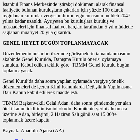
İstanbul Finans Merkezinde iştirakçi dokümanı alarak finansal
faaliyette bulunan kuruluşların çıkarları için yüzde 100 olarak
uygulanan kurumlar vergisi indirimi uygulamasının mühleti 2047
yılına kadar uzatıldı. Ayrıyeten bu kuruluşlara kuruluş ve
müsaadeleri için finansal faaliyet harçları tarafından 5 yıl müddetle
sağlanan muafiyet 20 yıla çıkarıldı.
GENEL HEYET BUGÜN TOPLANMAYACAK
Düzenlemenin unsurları üzerinde görüşmelerin tamamlanmasının
akabinde Genel Kurulda, Danışma Kurulu önerisi oylamaya
sunuldu. Kabul edilen teklife göre, TBMM Genel Kurulu bugün
toplanmayacak.
Genel Kurul’da daha sonra yapılan oylamada vergiye yönelik
düzenlemeleri de içeren Kimi Kanunlarda Değişiklik Yapılmasına
Dair Kanun kabul edilerek maddeleşti.
TBMM Başkanvekili Celal Adan, daha sonra gündemde yer alan
öteki kanun teklifinin ismini okudu. Komitenin yerini almaması
üzerine Adan, birleşimi, 2 Haziran Salı günü saat 15.00’te
toplanmak üzere kapattı.
Kaynak:
Anadolu Ajansı (AA)