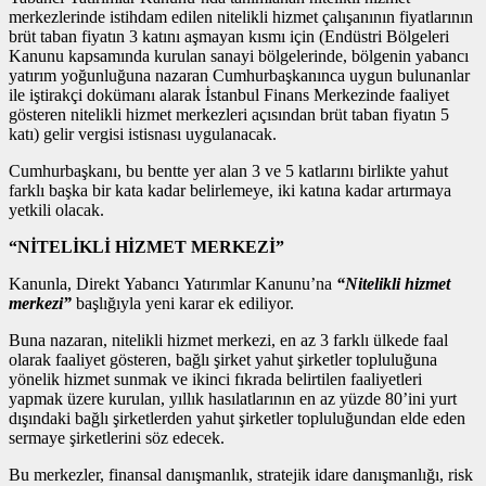
merkezlerinde istihdam edilen nitelikli hizmet çalışanının fiyatlarının
brüt taban fiyatın 3 katını aşmayan kısmı için (Endüstri Bölgeleri
Kanunu kapsamında kurulan sanayi bölgelerinde, bölgenin yabancı
yatırım yoğunluğuna nazaran Cumhurbaşkanınca uygun bulunanlar
ile iştirakçi dokümanı alarak İstanbul Finans Merkezinde faaliyet
gösteren nitelikli hizmet merkezleri açısından brüt taban fiyatın 5
katı) gelir vergisi istisnası uygulanacak.
Cumhurbaşkanı, bu bentte yer alan 3 ve 5 katlarını birlikte yahut
farklı başka bir kata kadar belirlemeye, iki katına kadar artırmaya
yetkili olacak.
“NİTELİKLİ HİZMET MERKEZİ”
Kanunla, Direkt Yabancı Yatırımlar Kanunu’na
“Nitelikli hizmet
merkezi”
başlığıyla yeni karar ek ediliyor.
Buna nazaran, nitelikli hizmet merkezi, en az 3 farklı ülkede faal
olarak faaliyet gösteren, bağlı şirket yahut şirketler topluluğuna
yönelik hizmet sunmak ve ikinci fıkrada belirtilen faaliyetleri
yapmak üzere kurulan, yıllık hasılatlarının en az yüzde 80’ini yurt
dışındaki bağlı şirketlerden yahut şirketler topluluğundan elde eden
sermaye şirketlerini söz edecek.
Bu merkezler, finansal danışmanlık, stratejik idare danışmanlığı, risk