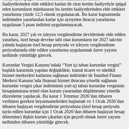
faaliyetlerinden elde ettikleri karları ile zirai üretim faaliyetiyle iştigal
eden kurumların münhasıran bu üretim faaliyetlerinden elde ettikleri
yararlarına yüzde 12,5 olarak uygulanacak. Bu karar kapsamında
indirimden yararlanılan karlar için ayrıyeten ihracat yararlarına
uygulanan 5 puan indirimi uygulanmayacak.
Bu karar, 2027 yılı ve izleyen vergilendirme devirlerinde elde edilen
yararlara, özel hesap devrine tabi olan kurumların ise 2027 takvim
yılında başlayan özel hesap periyodu ve izleyen vergilendirme
periyotlarında elde edilen yararlarına uygulanmak üzere yayımı
tarihinde yürürlüğe girecek.
Kurumlar Vergisi Kanunu’ndaki “Yurt içi taban kurumlar vergisi”
başlıklı kararında yapılan değişiklikle, transit ticaret ve nitelikli
hizmet merkezleri karlarına sağlanan indirimler ile İstanbul Finans
Merkezi Kanunu’nda finansal hizmet ihracına yönelik sağlanan
kurumlar vergisi çıkar indiriminin yurt içi taban kurumlar vergisinin
hesaplamasına temel olan kurum yararından düşülmesine yönelik
düzenleme yapılacak. Bu karar 1 Temmuz 2026’dan itibaren
verilmesi gereken beyannamelerden başlamak ve 1 Ocak 2026’dan
itibaren başlayan vergilendirme periyoduna (özel hesap periyodu
tayin edilen kurumlar için 1 Ocak 2026’dan itibaren başlayan hesap
dönemine) ilişkin kurum çıkarları için geçerli olmak üzere yayımı
tarihinden itibaren yürürlüğe girecek.