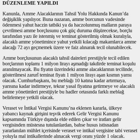
DÜZENLEME YAPILDI
Kanunla, Amme Alacaklarının Tahsil Yolu Hakkında Kanun’da
değişiklik yapılıyor. Buna nazaran, amme borcunun vadesinde
ödenmesi yahut haczin tatbiki ya da haczolunmuş malların paraya
çevrilmesi amme borçlusunu çok güç duruma düşürecekse, borçlu
tarafından yazı ile istenmiş ve teminat gösterilmiş olmak kuralıyla,
alacaklı amme yönetimince yahut yetkili kılacağı makamlarca amme
alacağı 72 ayı geçmemek üzere ve faiz alınarak tecil olunabilecek.
Amme borçlusunun alacaklı tahsil daireleri prestijiyle tecil edilen
borçlarının toplamı 1 milyon lirayı aşmadığı takdirde teminat koşulu
aranılmayacak. Bu fiyatın üzerindeki amme alacaklarının tecilinde,
gösterilmesi zarurî teminat fiyatı 1 milyon lirayı aşan kısmın yarısı
olacak. Cumhurbaşkanı, bu meblağı 10 katına kadar artırmaya,
yarısına kadar indirmeye, tekrar yasal fiyatına getirmeye ve alacaklı
amme yönetimleri prestijiyle bu hadler ortasında farklı meblağ
belirlemeye yetkili olacak.
Veraset ve İntikal Vergisi Kanunu’na eklenen kararla, ülkeye
yabancı kaynak girişini teşvik ederek Gelir Vergisi Kanunu
kapsamında Türkiye dışında elde edilen çıkar ve iratları gelir
vergisinden müstesna tutulanlardan, bahse husus istisnadan
yararlanılan mühlet içerisinde veraset ve intikal vergisine tabi veraset
yoluyla mal intikallerinde alınacak vergi oranı yüzde 1 olacak.