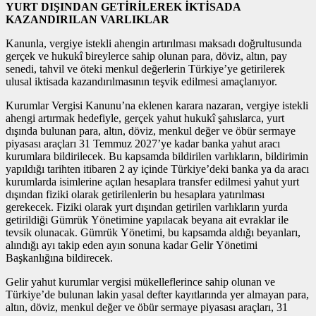
YURT DIŞINDAN GETİRİLEREK İKTİSADA
KAZANDIRILAN VARLIKLAR
Kanunla, vergiye istekli ahengin artırılması maksadı doğrultusunda
gerçek ve hukukî bireylerce sahip olunan para, döviz, altın, pay
senedi, tahvil ve öteki menkul değerlerin Türkiye’ye getirilerek
ulusal iktisada kazandırılmasının teşvik edilmesi amaçlanıyor.
Kurumlar Vergisi Kanunu’na eklenen karara nazaran, vergiye istekli
ahengi artırmak hedefiyle, gerçek yahut hukukî şahıslarca, yurt
dışında bulunan para, altın, döviz, menkul değer ve öbür sermaye
piyasası araçları 31 Temmuz 2027’ye kadar banka yahut aracı
kurumlara bildirilecek. Bu kapsamda bildirilen varlıkların, bildirimin
yapıldığı tarihten itibaren 2 ay içinde Türkiye’deki banka ya da aracı
kurumlarda isimlerine açılan hesaplara transfer edilmesi yahut yurt
dışından fiziki olarak getirilenlerin bu hesaplara yatırılması
gerekecek. Fiziki olarak yurt dışından getirilen varlıkların yurda
getirildiği Gümrük Yönetimine yapılacak beyana ait evraklar ile
tevsik olunacak. Gümrük Yönetimi, bu kapsamda aldığı beyanları,
alındığı ayı takip eden ayın sonuna kadar Gelir Yönetimi
Başkanlığına bildirecek.
Gelir yahut kurumlar vergisi mükelleflerince sahip olunan ve
Türkiye’de bulunan lakin yasal defter kayıtlarında yer almayan para,
altın, döviz, menkul değer ve öbür sermaye piyasası araçları, 31