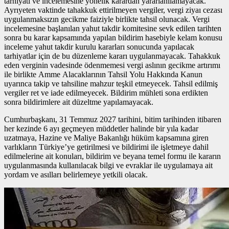
tarhiyatı ve incelemesine yönelik karardan yararlanılamayacak.
Ayrıyeten vaktinde tahakkuk ettirilmeyen vergiler, vergi ziyaı cezası
uygulanmaksızın gecikme faiziyle birlikte tahsil olunacak. Vergi
incelemesine başlanılan yahut takdir komitesine sevk edilen tarihten
sonra bu karar kapsamında yapılan bildirim hasebiyle kelam konusu
inceleme yahut takdir kurulu kararları sonucunda yapılacak
tarhiyatlar için de bu düzenleme kararı uygulanmayacak. Tahakkuk
eden verginin vadesinde ödenmemesi vergi aslının gecikme artırımı
ile birlikte Amme Alacaklarının Tahsil Yolu Hakkında Kanun
uyarınca takip ve tahsiline mahzur teşkil etmeyecek. Tahsil edilmiş
vergiler ret ve iade edilmeyecek. Bildirim mühleti sona erdikten
sonra bildirimlere ait düzeltme yapılamayacak.
Cumhurbaşkanı, 31 Temmuz 2027 tarihini, bitim tarihinden itibaren
her kezinde 6 ayı geçmeyen müddetler halinde bir yıla kadar
uzatmaya, Hazine ve Maliye Bakanlığı hüküm kapsamına giren
varlıkların Türkiye’ye getirilmesi ve bildirimi ile işletmeye dahil
edilmelerine ait konuları, bildirim ve beyana temel formu ile kararın
uygulanmasında kullanılacak bilgi ve evraklar ile uygulamaya ait
yordam ve asılları belirlemeye yetkili olacak.