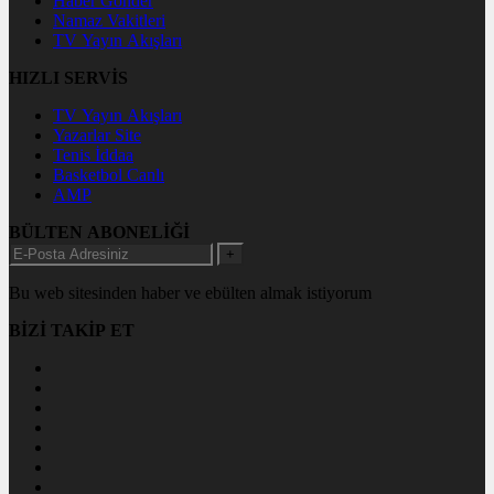
Haber Gönder
Namaz Vakitleri
TV Yayın Akışları
HIZLI SERVİS
TV Yayın Akışları
Yazarlar Site
Tenis İddaa
Basketbol Canlı
AMP
BÜLTEN ABONELİĞİ
+
Bu web sitesinden haber ve ebülten almak istiyorum
BİZİ TAKİP ET