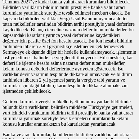
Temmuz 2027’ye kadar banka yahut aracı kurumlara bildirilecek.
Bildirilen varlıkların bildirim tarihi prestijiyle banka yahut aracı
kurumlara yatırılmak suretiyle tevsik edilmesi mecburî olacak. Bu
kapsamda bildirilen varlıklar Vergi Usul Kanunu uyarınca defter
tutan mükellefler tarafından bildirim tarihi prestijiyle yasal defterlere
kaydedilecek. Bilanço temeline nazaran defter tutan mükellefler, bu
kapsamdaki kararlar uyarınca yasal defterlerine kaydettikleri
değerler için pasifte özel fon hesabı açacak. Bu fon hesabı bildirim
tarihinden itibaren 2 yıl geçmedikçe işletmeden çekilemeyecek.
Sermayeye ek dışında diğer bir hedefle kullanılamayacak, işletmenin
tasfiye edilmesi halinde ise vergilendirilmeyecek. Hür meslek çıkar
defteri ile işletme hesabı aslına nazaran defter tutan mükellefler,
kelam konusu değerleri defterlerinde ayrıyeten gösterecek. Bu
varlıklar devir yararının tespitinde dikkate alınmayacak ve bildirim
tarihinden itibaren 2 yıl geçmesi şartıyla vergiye tabi yararın ve
kurumlar için dağıtılabilir çıkarın tespitinde dikkate alınmaksızın
işletmeden çekilebilecek.
Gelir ve kurumlar vergisi mükellefiyeti bulunmayanlar, bildirimde
bulundukları varlıklarını belirtilen müddette Türkiye’ye getirmeleri,
yurt içindeki varlıklarını bildirim tarihi prestijiyle banka yahut aracı
kurumlara yatırmak suretiyle tevsik etmeleri durumlarında kelam
konusu kurallar aranmaksızın bu kararlardan yararlanacak.
Banka ve aracı kurumlar, kendilerine bildirilen varlıklara ait olarak