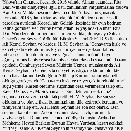
Yalova'nın Çınarcık ilçesinde 2016 yılında Alman vatandaşı Rita
Darı Winkler cinayetiyle ilgili katil zanlılarının yargılamasına Yalova
Ağır Ceza Mahkemesi'nde devam edildi. Yalova'nın Çınarcık
ilçesinde 2016 yılının Mart ayında, öldürüldükten sonra cesedi
parçalara ayrılarak Kocaeli'nin Gölcük ilçesinde bir evin bodrum
katına gömülen ve üzerine beton atılan 39 yaşındaki Alman Rita
Darı Winkler'i öldürdüğü öne sürülen zanlılar, duruşmaya Silivri
Cezevi'nden Ses ve Görüntülü Bileşim Sistemi (SEGBİS) ile katıldı.
Ali Kemal Seyhan ve kardeşi H. M. Seyhan'ın, 'Canavarca hisle ve
eziyet çektirerek öldürme, kişiyi hürriyetinden yoksun kılma,
ruhsatsız silah bulundurma ve yağma' suçundan ömür boyu
ağırlaştırılmış hapis cezası istemiyle açılan davada savcı mütalaasını
açıkladı. Cumhuriyet Savcısı Muhittin Üzmez, mütalaasında Ali
Kemal Seyhan'ın Çınarcık'ta cinayeti işlediği, maktulün öldükten
sona bacaklarının kesildiğinin Adli Tıp Kurumu raporuyla belli
olduğu gerekçesiyle 'Canavarca hisle ve eziyet çektirerek öldürme'
suçu yerine 'Kasten öldürme' suçundan ceza verilmesini talep etti.
Savcı Üzmez, H. M. Seyhan'a ise 'Suç delillerini yok etme'
suçundan ceza verilmesini talep etti. H. M. Seyhan ise suçsuz
olduğunu ve olayla ilgisi bulunmadığını dile getirerek beraatını ve
tahliyesini talep etti. Ali Kemal Seyhan ise son söz olarak, 'Ben
suçumu kabul ettim. Ailem boşanma davası açtı, durumu bu
vaziyete geldi. Bunu ben istemedimö diye konuştu. Ardından
Mahkeme Heyeti Başkanı Dursun Hayati Yurtbaşı, kararı açıkladı.
Yurtbaşı, sanık Ali Kemal Seyhan'ın tasarlayarak, canavarca hisle