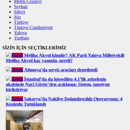
Metris Cezaevi
Seyhan
Silivri
Söz
Türkiye
Türkiye Cumhuriyeti
Yalova
Yurtbaşı
SİZİN İÇİN SEÇTİKLERİMİZ
Genel
Meliha Akyol kimdir? AK Parti Yalova Milletvekili
Meliha Akyol kaç yaşında, nereli?
Genel
Altınova’da servis araçları denetlendi
Genel
İstanbul’da da hissedilen 4.1’lik zelzelenin
akabinde Naci Görür’den açıklama: Sistem, tansiyon
biriktiriyor
Genel
Sakarya’da Nakliye Dolandırıcılığı Operasyonu: 4
Kuşkulu Tutuklandı