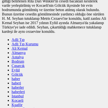
gittiği belirlenen Rita Darı Winkler'in cesedi bacakları kesilerek
varile yerleştirilmiş ve Kocaeli'nin Gölcük ilçesinde bir evin
bodrumunda gömülmüş ve üzerine beton atılmış olarak bulundu.
Bunun üzerine cesedin gömülmesinde yardımcı olduğu öne sürülen
H. M. Seyhan tutuklanıp Metris Cezaevi'ne konuldu, katil zanlısı Ali
Kemal Seyhan ise 2017 yılının Eylül ayında Almanya'da yakalanıp
Türkiye'ye iade edildi. Seyhan, çıkartıldığı mahkemece tutuklanıp
kardeşi ile aynı cezaevine konuldu.
Adli Tıp
Adli Tıp Kurumu
Ali Kemal
Almanya
Antalya
Bodrum
Çınarcık
Eylül
Gölcük
haber
haberi
haberler
haberleri
Istanbul
Kocaeli
Kuaför