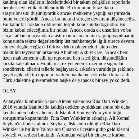
katılmış olan kişilerin ifadelerindeki bir takım çelişkileri raporlarla
beraber teyit ettik, delillendirdik. Bu konunun biraz daha
araştırılmasını düşünüyorduk ancak mahkeme yaptığı araştırmada
bunu yeterli gördü. Ancak bu hukuki süreçte devamını düşüneceğiz.
Bu karar bir noktada öldürenin tespiti konusunda doğrudur. Bu
bizim kabul edeceğimiz bir nokta. Ancak orada ek unsurları ve bu
suça katılanlar açısından araştırmanın tamamının yapılıp yapılmadığı
konusunda tekrar değerlendirip üst mahkemeyle ilgili sürece devam
etmeyi düşüneceğiz.ö Türkiye'deki mahkemeleri takip eden
maktulün teyzesinin arkadaşı Abraham Akbıyık ise, 'Ancak beni
üzen mahkemenin adli tıp raporunu ben istediğim, düşündüğüm
tarzda kale almadı. Hunharca, eziyet ederek üzerinde sigaralar
söndürerek, ellerini tellerle bağlayarak, arkadan vurulduğu şeklinde
gayet açık adli tıp raporları varken mahkeme çok erken karar aldı.
Türk adaletine güvenmekten başka da yapacak bir şey yokö dedi.
OLAY
Antalya'da kuaförlük yapan Alman vatandaşı Rita Darı Winkler,
2016 yılında İstanbul'da kaldığı otelden ayrıldıktan sonra bir daha
kendisinden haber alınamadı.İstanbul Emniyeti'nin yürüttüğü
soruşturma kapsamında, Rita Darı Winkler'in arkadaşı Ali Kemal
Seyhan'ın ifadesi alındı. Seyhan, ilişkisinin olduğu Rita Darı
Winkler ile birlikte Yalova'nın Çınarcık ilçesine gidip geldiklerini
söyledi ve serbest bırakıldı. Ardından vahşi bir cinayete kurban