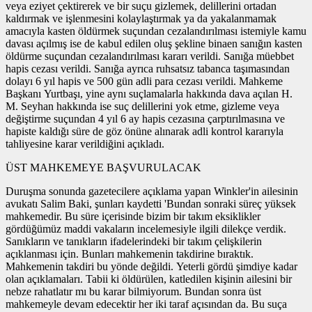
veya eziyet çektirerek ve bir suçu gizlemek, delillerini ortadan
kaldırmak ve işlenmesini kolaylaştırmak ya da yakalanmamak
amacıyla kasten öldürmek suçundan cezalandırılması istemiyle kamu
davası açılmış ise de kabul edilen oluş şekline binaen sanığın kasten
öldürme suçundan cezalandırılması kararı verildi. Sanığa müebbet
hapis cezası verildi. Sanığa ayrıca ruhsatsız tabanca taşımasından
dolayı 6 yıl hapis ve 500 gün adli para cezası verildi. Mahkeme
Başkanı Yurtbaşı, yine aynı suçlamalarla hakkında dava açılan H.
M. Seyhan hakkında ise suç delillerini yok etme, gizleme veya
değiştirme suçundan 4 yıl 6 ay hapis cezasına çarptırılmasına ve
hapiste kaldığı süre de göz önüne alınarak adli kontrol kararıyla
tahliyesine karar verildiğini açıkladı.
ÜST MAHKEMEYE BAŞVURULACAK
Duruşma sonunda gazetecilere açıklama yapan Winkler'in ailesinin
avukatı Salim Baki, şunları kaydetti 'Bundan sonraki süreç yüksek
mahkemedir. Bu süre içerisinde bizim bir takım eksiklikler
gördüğümüz maddi vakaların incelemesiyle ilgili dilekçe verdik.
Sanıkların ve tanıkların ifadelerindeki bir takım çelişkilerin
açıklanması için. Bunları mahkemenin takdirine bıraktık.
Mahkemenin takdiri bu yönde değildi. Yeterli gördü şimdiye kadar
olan açıklamaları. Tabii ki öldürülen, katledilen kişinin ailesini bir
nebze rahatlatır mı bu karar bilmiyorum. Bundan sonra üst
mahkemeyle devam edecektir her iki taraf açısından da. Bu suça