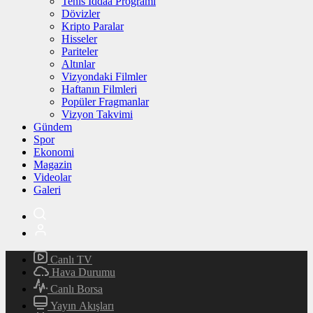
Tenis İddaa Programı
Dövizler
Kripto Paralar
Hisseler
Pariteler
Altınlar
Vizyondaki Filmler
Haftanın Filmleri
Popüler Fragmanlar
Vizyon Takvimi
Gündem
Spor
Ekonomi
Magazin
Videolar
Galeri
Canlı TV
Hava Durumu
Canlı Borsa
Yayın Akışları