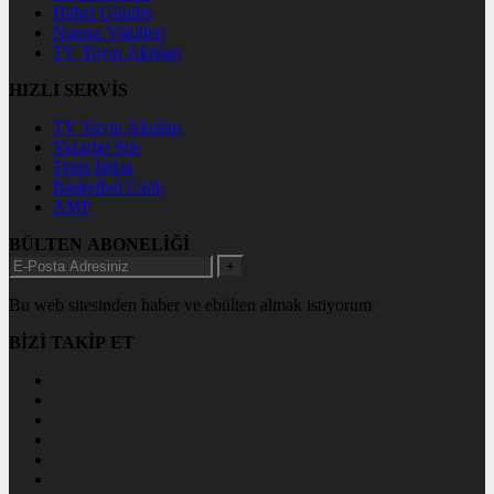
Haber Gönder
Namaz Vakitleri
TV Yayın Akışları
HIZLI SERVİS
TV Yayın Akışları
Yazarlar Site
Tenis İddaa
Basketbol Canlı
AMP
BÜLTEN ABONELİĞİ
+
Bu web sitesinden haber ve ebülten almak istiyorum
BİZİ TAKİP ET