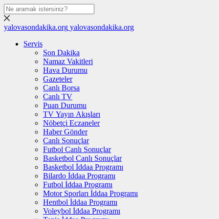
yalovasondakika.org
yalovasondakika.org
Servis
Son Dakika
Namaz Vakitleri
Hava Durumu
Gazeteler
Canlı Borsa
Canlı TV
Puan Durumu
TV Yayın Akışları
Nöbetçi Eczaneler
Haber Gönder
Canlı Sonuçlar
Futbol Canlı Sonuçlar
Basketbol Canlı Sonuçlar
Basketbol İddaa Programı
Bilardo İddaa Programı
Futbol İddaa Programı
Motor Sporları İddaa Programı
Hentbol İddaa Programı
Voleybol İddaa Programı