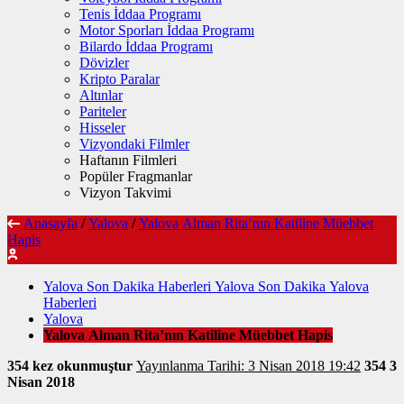
Tenis İddaa Programı
Motor Sporları İddaa Programı
Bilardo İddaa Programı
Dövizler
Kripto Paralar
Altınlar
Pariteler
Hisseler
Vizyondaki Filmler
Haftanın Filmleri
Popüler Fragmanlar
Vizyon Takvimi
Anasayfa
/
Yalova
/
Yalova Alman Rita’nın Katiline Müebbet
Hapis
Yalova Son Dakika Haberleri Yalova Son Dakika Yalova
Haberleri
Yalova
Yalova Alman Rita’nın Katiline Müebbet Hapis
354 kez okunmuştur
Yayınlanma Tarihi: 3 Nisan 2018 19:42
354
3
Nisan 2018