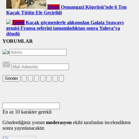
Genel
Osmangazi Köprüsü’nde 6 Ton
Kaçak Tütün Ele Geçirildi
Genel
Kaçak göçmenlerle alıkonulan Galata Seaways
gemisi Fransa seferini tamamladıktan sonra Yalova’ya
döndü
YORUMLAR
Gönder
En az 10 karakter gerekli
Gönderdiğiniz yorum
moderasyon
ekibi tarafından incelendikten
sonra yayınlanacaktır.