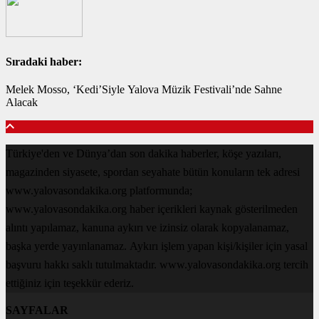
Sıradaki haber:
Melek Mosso, ‘Kedi’Siyle Yalova Müzik Festivali’nde Sahne
Alacak
Türkiye'den ve Dünya’dan son dakika haberler, köşe yazıları,
magazinden siyasete, spordan seyahate bütün konuların tek adresi
www.yalovasondakika.org platformunda;
www.yalovasondakika.org haber içerikleri kaynak gösterilmeden
alıntı yapılamaz, kanuna aykırı ve izinsiz olarak kopyalanamaz,
başka yerde yayınlanamaz. Aykırı işlem yapan kişi/kişiler için yasal
başvuru hakkı saklı tutulmaktadır. www.yalovasondakika.org tercih
ettiğiniz için teşekkür ederiz.
SAYFALAR