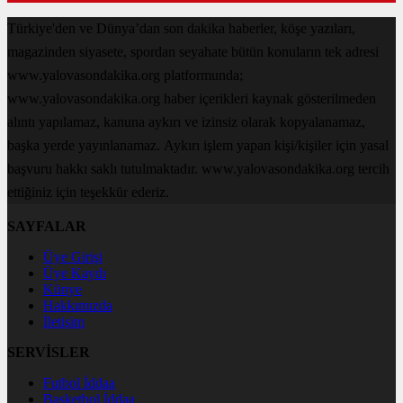
Türkiye'den ve Dünya’dan son dakika haberler, köşe yazıları,
magazinden siyasete, spordan seyahate bütün konuların tek adresi
www.yalovasondakika.org platformunda;
www.yalovasondakika.org haber içerikleri kaynak gösterilmeden
alıntı yapılamaz, kanuna aykırı ve izinsiz olarak kopyalanamaz,
başka yerde yayınlanamaz. Aykırı işlem yapan kişi/kişiler için yasal
başvuru hakkı saklı tutulmaktadır. www.yalovasondakika.org tercih
ettiğiniz için teşekkür ederiz.
SAYFALAR
Üye Girişi
Üye Kaydı
Künye
Hakkımızda
İletişim
SERVİSLER
Futbol İddaa
Basketbol İddaa