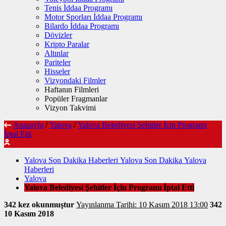
Tenis İddaa Programı
Motor Sporları İddaa Programı
Bilardo İddaa Programı
Dövizler
Kripto Paralar
Altınlar
Pariteler
Hisseler
Vizyondaki Filmler
Haftanın Filmleri
Popüler Fragmanlar
Vizyon Takvimi
Anasayfa
/
Yalova
/
Yalova Belediyesi Şehitler İçin Programı
İptal Etti
Yalova Son Dakika Haberleri Yalova Son Dakika Yalova
Haberleri
Yalova
Yalova Belediyesi Şehitler İçin Programı İptal Etti
342 kez okunmuştur
Yayınlanma Tarihi: 10 Kasım 2018 13:00
342
10 Kasım 2018