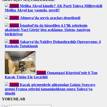
Genel
Meliha Akyol kimdir? AK Parti Yalova Milletvekili
Meliha Akyol kaç yaşında, nereli?
Genel
Altınova’da servis araçları denetlendi
Genel
İstanbul’da da hissedilen 4.1’lik zelzelenin
akabinde Naci Görür’den açıklama: Sistem, tansiyon
biriktiriyor
Genel
Sakarya’da Nakliye Dolandırıcılığı Operasyonu: 4
Kuşkulu Tutuklandı
Genel
Osmangazi Köprüsü’nde 6 Ton
Kaçak Tütün Ele Geçirildi
Genel
Kaçak göçmenlerle alıkonulan Galata Seaways
gemisi Fransa seferini tamamladıktan sonra Yalova’ya
döndü
YORUMLAR