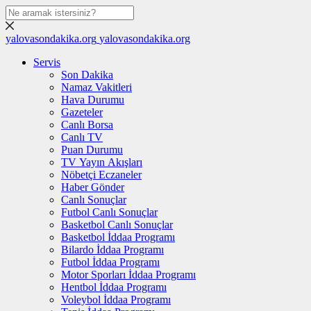
yalovasondakika.org
yalovasondakika.org
Servis
Son Dakika
Namaz Vakitleri
Hava Durumu
Gazeteler
Canlı Borsa
Canlı TV
Puan Durumu
TV Yayın Akışları
Nöbetçi Eczaneler
Haber Gönder
Canlı Sonuçlar
Futbol Canlı Sonuçlar
Basketbol Canlı Sonuçlar
Basketbol İddaa Programı
Bilardo İddaa Programı
Futbol İddaa Programı
Motor Sporları İddaa Programı
Hentbol İddaa Programı
Voleybol İddaa Programı