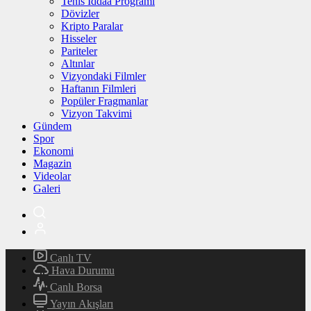
Tenis İddaa Programı
Dövizler
Kripto Paralar
Hisseler
Pariteler
Altınlar
Vizyondaki Filmler
Haftanın Filmleri
Popüler Fragmanlar
Vizyon Takvimi
Gündem
Spor
Ekonomi
Magazin
Videolar
Galeri
Canlı TV
Hava Durumu
Canlı Borsa
Yayın Akışları