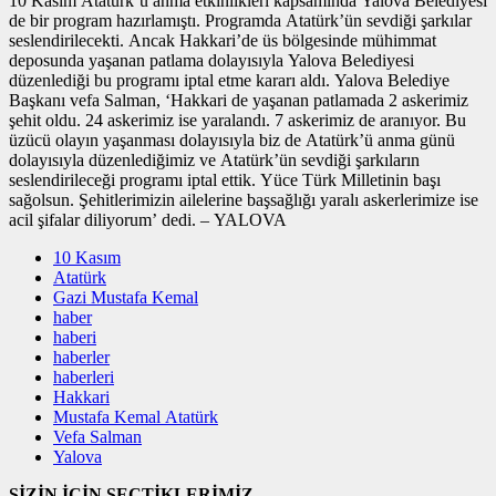
10 Kasım Atatürk’ü anma etkinlikleri kapsamında Yalova Belediyesi
de bir program hazırlamıştı. Programda Atatürk’ün sevdiği şarkılar
seslendirilecekti. Ancak Hakkari’de üs bölgesinde mühimmat
deposunda yaşanan patlama dolayısıyla Yalova Belediyesi
düzenlediği bu programı iptal etme kararı aldı. Yalova Belediye
Başkanı vefa Salman, ‘Hakkari de yaşanan patlamada 2 askerimiz
şehit oldu. 24 askerimiz ise yaralandı. 7 askerimiz de aranıyor. Bu
üzücü olayın yaşanması dolayısıyla biz de Atatürk’ü anma günü
dolayısıyla düzenlediğimiz ve Atatürk’ün sevdiği şarkıların
seslendirileceği programı iptal ettik. Yüce Türk Milletinin başı
sağolsun. Şehitlerimizin ailelerine başsağlığı yaralı askerlerimize ise
acil şifalar diliyorum’ dedi. – YALOVA
10 Kasım
Atatürk
Gazi Mustafa Kemal
haber
haberi
haberler
haberleri
Hakkari
Mustafa Kemal Atatürk
Vefa Salman
Yalova
SİZİN İÇİN SEÇTİKLERİMİZ