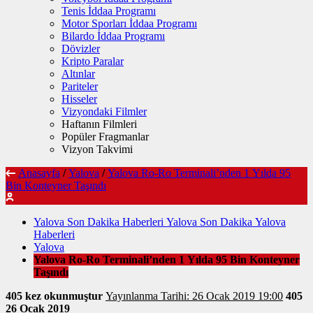
Tenis İddaa Programı
Motor Sporları İddaa Programı
Bilardo İddaa Programı
Dövizler
Kripto Paralar
Altınlar
Pariteler
Hisseler
Vizyondaki Filmler
Haftanın Filmleri
Popüler Fragmanlar
Vizyon Takvimi
Anasayfa
/
Yalova
/
Yalova Ro-Ro Terminali’nden 1 Yılda 95
Bin Konteyner Taşındı
Yalova Son Dakika Haberleri Yalova Son Dakika Yalova
Haberleri
Yalova
Yalova Ro-Ro Terminali’nden 1 Yılda 95 Bin Konteyner
Taşındı
405 kez okunmuştur
Yayınlanma Tarihi: 26 Ocak 2019 19:00
405
26 Ocak 2019