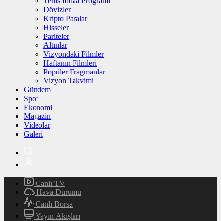
Tenis İddaa Programı
Dövizler
Kripto Paralar
Hisseler
Pariteler
Altınlar
Vizyondaki Filmler
Haftanın Filmleri
Popüler Fragmanlar
Vizyon Takvimi
Gündem
Spor
Ekonomi
Magazin
Videolar
Galeri
Canlı TV
Hava Durumu
Canlı Borsa
Yayın Akışları