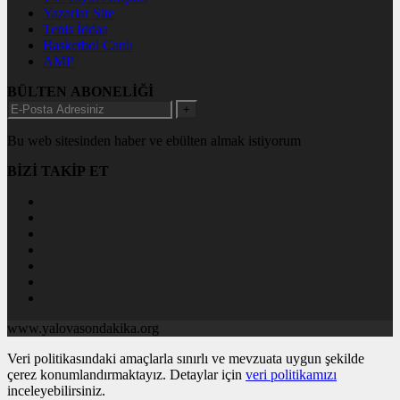
Yazarlar Site
Tenis İddaa
Basketbol Canlı
AMP
BÜLTEN ABONELİĞİ
+
Bu web sitesinden haber ve ebülten almak istiyorum
BİZİ TAKİP ET
www.yalovasondakika.org
Veri politikasındaki amaçlarla sınırlı ve mevzuata uygun şekilde
çerez konumlandırmaktayız. Detaylar için
veri politikamızı
inceleyebilirsiniz.