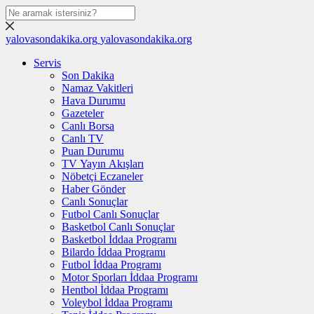
yalovasondakika.org
yalovasondakika.org
Servis
Son Dakika
Namaz Vakitleri
Hava Durumu
Gazeteler
Canlı Borsa
Canlı TV
Puan Durumu
TV Yayın Akışları
Nöbetçi Eczaneler
Haber Gönder
Canlı Sonuçlar
Futbol Canlı Sonuçlar
Basketbol Canlı Sonuçlar
Basketbol İddaa Programı
Bilardo İddaa Programı
Futbol İddaa Programı
Motor Sporları İddaa Programı
Hentbol İddaa Programı
Voleybol İddaa Programı