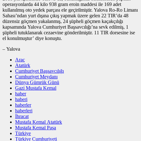
operasyonlarda 44 kilo 938 gram eroin maddesi ile 169 adet
kullanılmış oto yedek parçası ele geçirilmiştir. Yalova Ro-Ro Limanı
Sahası’ndan yurt dışına çıkış yapmak üzere gelen 22 TIR’da 48
düzensiz göçmen yakalanmış, 24 şüpheli göçmen kaçakçılığı
kapsamında Yalova Cumhuriyet Başsavcılığı’na sevk edilmiş, 1
şüpheli tutuklanarak cezaevine gönderilmiştir. 11 TIR dorsesine ise
el konulmuştur’ diye konuştu.
– Yalova
Araç
Atatürk
Cumhuriyet Başsavcılığı
Cumhuriyet Meydanı
Dünya Gümrük Günü
Gazi Mustafa Kemal
haber
haberi
haberler
haberleri
İhracat
Mustafa Kemal Atatürk
Mustafa Kemal Paşa
Türkiye
Türkiye Cumhuriyeti