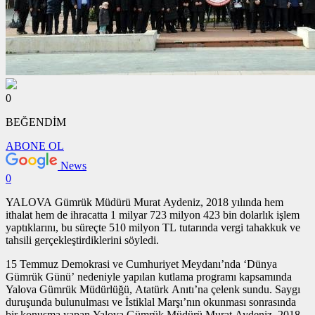
0
BEĞENDİM
ABONE OL
News
0
YALOVA Gümrük Müdürü Murat Aydeniz, 2018 yılında hem
ithalat hem de ihracatta 1 milyar 723 milyon 423 bin dolarlık işlem
yaptıklarını, bu süreçte 510 milyon TL tutarında vergi tahakkuk ve
tahsili gerçekleştirdiklerini söyledi.
15 Temmuz Demokrasi ve Cumhuriyet Meydanı’nda ‘Dünya
Gümrük Günü’ nedeniyle yapılan kutlama programı kapsamında
Yalova Gümrük Müdürlüğü, Atatürk Anıtı’na çelenk sundu. Saygı
duruşunda bulunulması ve İstiklal Marşı’nın okunması sonrasında
bir konuşma yapan Yalova Gümrük Müdürü Murat Aydeniz, 2018