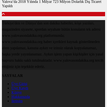
Yalova’da 2018 Yılında 1 Milyar 723 Milyon Dolarlık Dış Ticaret
Yapıldı
Türkiye'den ve Dünya’dan son dakika haberler, köşe yazıları,
magazinden siyasete, spordan seyahate bütün konuların tek adresi
www.yalovasondakika.org platformunda;
www.yalovasondakika.org haber içerikleri kaynak gösterilmeden
alıntı yapılamaz, kanuna aykırı ve izinsiz olarak kopyalanamaz,
başka yerde yayınlanamaz. Aykırı işlem yapan kişi/kişiler için yasal
başvuru hakkı saklı tutulmaktadır. www.yalovasondakika.org tercih
ettiğiniz için teşekkür ederiz.
SAYFALAR
Üye Girişi
Üye Kaydı
Künye
Hakkımızda
İletişim