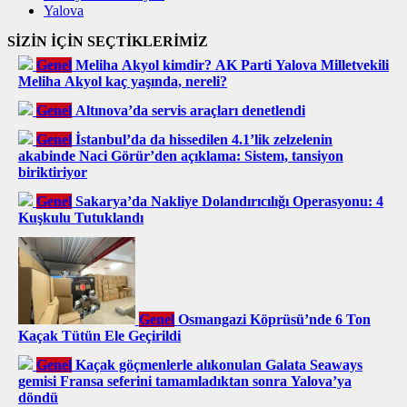
Yalova
SİZİN İÇİN SEÇTİKLERİMİZ
Genel
Meliha Akyol kimdir? AK Parti Yalova Milletvekili
Meliha Akyol kaç yaşında, nereli?
Genel
Altınova’da servis araçları denetlendi
Genel
İstanbul’da da hissedilen 4.1’lik zelzelenin
akabinde Naci Görür’den açıklama: Sistem, tansiyon
biriktiriyor
Genel
Sakarya’da Nakliye Dolandırıcılığı Operasyonu: 4
Kuşkulu Tutuklandı
Genel
Osmangazi Köprüsü’nde 6 Ton
Kaçak Tütün Ele Geçirildi
Genel
Kaçak göçmenlerle alıkonulan Galata Seaways
gemisi Fransa seferini tamamladıktan sonra Yalova’ya
döndü