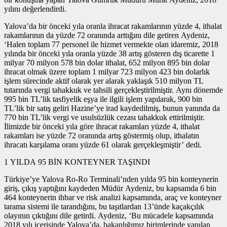
yılını değerlendirdi.
Yalova’da bir önceki yıla oranla ihracat rakamlarının yüzde 4, ithalat
rakamlarının da yüzde 72 oranında arttığını dile getiren Aydeniz,
‘Halen toplam 77 personel ile hizmet vermekte olan idaremiz, 2018
yılında bir önceki yıla oranla yüzde 38 artış gösteren dış ticarette 1
milyar 70 milyon 578 bin dolar ithalat, 652 milyon 895 bin dolar
ihracat olmak üzere toplam 1 milyar 723 milyon 423 bin dolarlık
işlem sürecinde aktif olarak yer alarak yaklaşık 510 milyon TL
tutarında vergi tahakkuk ve tahsili gerçekleştirilmiştir. Aynı dönemde
995 bin TL’lik tasfiyelik eşya ile ilgili işlem yapılarak, 900 bin
TL’lik bir satış geliri Hazine’ye irad kaydedilmiş, bunun yanında da
770 bin TL’lik vergi ve usulsüzlük cezası tahakkuk ettirilmiştir.
İlimizde bir önceki yıla göre ihracat rakamları yüzde 4, ithalat
rakamları ise yüzde 72 oranında artış göstermiş olup, ithalatın
ihracatı karşılama oranı yüzde 61 olarak gerçekleşmiştir’ dedi.
1 YILDA 95 BİN KONTEYNER TAŞINDI
Türkiye’ye Yalova Ro-Ro Terminali’nden yılda 95 bin konteynerin
giriş, çıkış yaptığını kaydeden Müdür Aydeniz, bu kapsamda 6 bin
464 konteynerin ihbar ve risk analizi kapsamında, araç ve konteyner
tarama sistemi ile tarandığını, bu taşıtlardan 13’ünde kaçakçılık
olayının çıktığını dile getirdi. Aydeniz, ‘Bu mücadele kapsamında
2018 yılı içerisinde Yalova’da, bakanlığımız birimlerinde yapılan