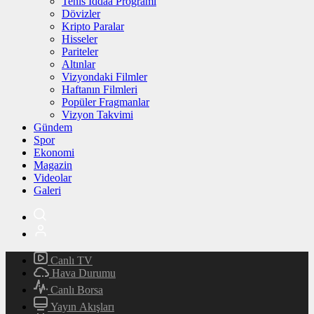
Tenis İddaa Programı
Dövizler
Kripto Paralar
Hisseler
Pariteler
Altınlar
Vizyondaki Filmler
Haftanın Filmleri
Popüler Fragmanlar
Vizyon Takvimi
Gündem
Spor
Ekonomi
Magazin
Videolar
Galeri
Canlı TV
Hava Durumu
Canlı Borsa
Yayın Akışları