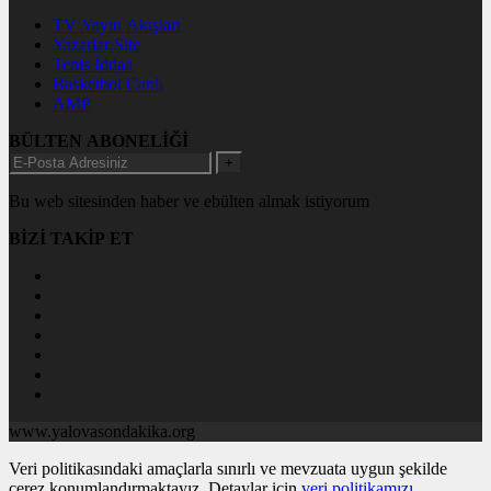
TV Yayın Akışları
Yazarlar Site
Tenis İddaa
Basketbol Canlı
AMP
BÜLTEN ABONELİĞİ
+
Bu web sitesinden haber ve ebülten almak istiyorum
BİZİ TAKİP ET
www.yalovasondakika.org
Veri politikasındaki amaçlarla sınırlı ve mevzuata uygun şekilde
çerez konumlandırmaktayız. Detaylar için
veri politikamızı