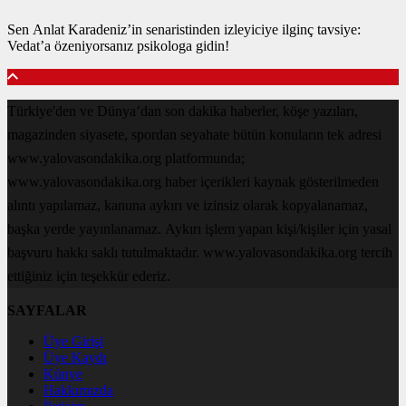
Sen Anlat Karadeniz’in senaristinden izleyiciye ilginç tavsiye:
Vedat’a özeniyorsanız psikologa gidin!
Türkiye'den ve Dünya’dan son dakika haberler, köşe yazıları,
magazinden siyasete, spordan seyahate bütün konuların tek adresi
www.yalovasondakika.org platformunda;
www.yalovasondakika.org haber içerikleri kaynak gösterilmeden
alıntı yapılamaz, kanuna aykırı ve izinsiz olarak kopyalanamaz,
başka yerde yayınlanamaz. Aykırı işlem yapan kişi/kişiler için yasal
başvuru hakkı saklı tutulmaktadır. www.yalovasondakika.org tercih
ettiğiniz için teşekkür ederiz.
SAYFALAR
Üye Girişi
Üye Kaydı
Künye
Hakkımızda