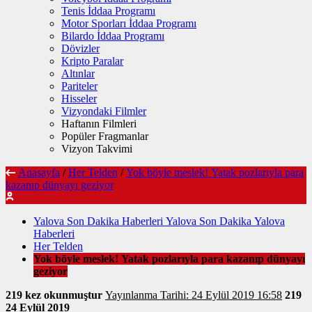
Tenis İddaa Programı
Motor Sporları İddaa Programı
Bilardo İddaa Programı
Dövizler
Kripto Paralar
Altınlar
Pariteler
Hisseler
Vizyondaki Filmler
Haftanın Filmleri
Popüler Fragmanlar
Vizyon Takvimi
Anasayfa
/
Her Telden
/
Yok böyle meslek! Yatak pozlarıyla para
kazanıp dünyayı geziyor
Yalova Son Dakika Haberleri Yalova Son Dakika Yalova
Haberleri
Her Telden
Yok böyle meslek! Yatak pozlarıyla para kazanıp dünyayı
geziyor
219 kez okunmuştur
Yayınlanma Tarihi: 24 Eylül 2019 16:58
219
24 Eylül 2019