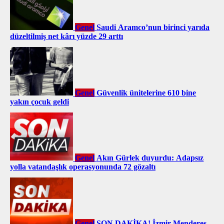
Genel
Saudi Aramco’nun birinci yarıda
düzeltilmiş net kârı yüzde 29 arttı
Genel
Güvenlik ünitelerine 610 bine
yakın çocuk geldi
Genel
Akın Gürlek duyurdu: Adapsız
yolla vatandaşlık operasyonunda 72 gözaltı
Genel
SON DAKİKA! İzmir Menderes