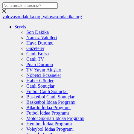
yalovasondakika.org
yalovasondakika.org
Servis
Son Dakika
Namaz Vakitleri
Hava Durumu
Gazeteler
Canlı Borsa
Canlı TV
Puan Durumu
TV Yayın Akışları
Nöbetçi Eczaneler
Haber Gönder
Canlı Sonuçlar
Futbol Canlı Sonuçlar
Basketbol Canlı Sonuçlar
Basketbol İddaa Programı
Bilardo İddaa Programı
Futbol İddaa Programı
Motor Sporları İddaa Programı
Hentbol İddaa Programı
Voleybol İddaa Programı