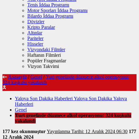
Tenis İddaa Programı
Motor Sporları İddaa Programı
Bilardo İddaa Programı
Dövizler
Kripto Paralar
Altınlar
Pariteler
Hisseler
Vizyondaki Filmler
Haftanın Filmleri
Popüler Fragmanlar
Vizyon Takvimi
Anasayfa
/
Genel
/
Yurt genelinde düzmece alkol operasyonu:
324 kuşkulu yakalandı
Yalova Son Dakika Haberleri Yalova Son Dakika Yalova
Haberleri
Genel
Yurt genelinde düzmece alkol operasyonu: 324 kuşkulu
yakalandı
177 kez okunmuştur
Yayınlanma Tarihi: 12 Aralık 2024 06:30
177
12 Aralık 2024