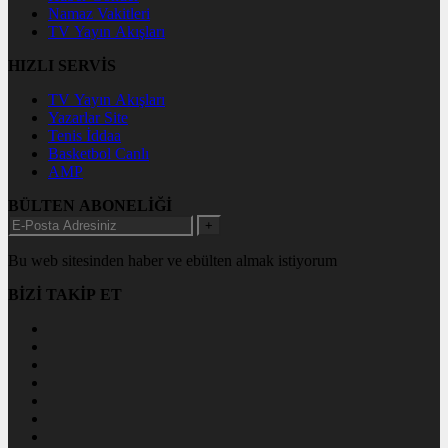
Namaz Vakitleri
TV Yayın Akışları
HIZLI SERVİS
TV Yayın Akışları
Yazarlar Site
Tenis İddaa
Basketbol Canlı
AMP
BÜLTEN ABONELİĞİ
+
Bu web sitesinden haber ve ebülten almak istiyorum
BİZİ TAKİP ET