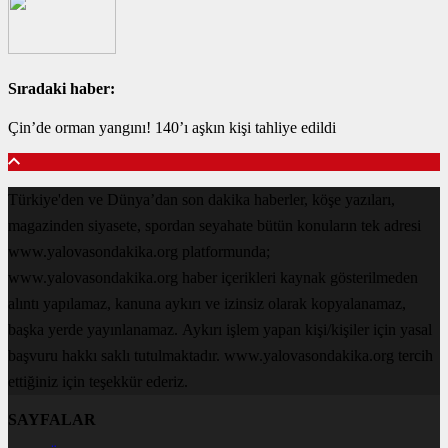
Sıradaki haber:
Çin’de orman yangını! 140’ı aşkın kişi tahliye edildi
Türkiye'den ve Dünya’dan son dakika haberler, köşe yazıları,
magazinden siyasete, spordan seyahate bütün konuların tek adresi
www.yalovasondakika.org platformunda;
www.yalovasondakika.org haber içerikleri kaynak gösterilmeden
alıntı yapılamaz, kanuna aykırı ve izinsiz olarak kopyalanamaz,
başka yerde yayınlanamaz. Aykırı işlem yapan kişi/kişiler için yasal
başvuru hakkı saklı tutulmaktadır. www.yalovasondakika.org tercih
ettiğiniz için teşekkür ederiz.
SAYFALAR