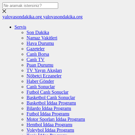
yalovasondakika.org
yalovasondakika.org
Servis
Son Dakika
Namaz Vakitleri
Hava Durumu
Gazeteler
Canlı Borsa
Canlı TV
Puan Durumu
TV Yayın Akışları
Nöbetçi Eczaneler
Haber Gönder
Canlı Sonuçlar
Futbol Canlı Sonuçlar
Basketbol Canlı Sonuçlar
Basketbol İddaa Programı
Bilardo İddaa Programı
Futbol İddaa Programı
Motor Sporları İddaa Programı
Hentbol İddaa Programı
Voleybol İddaa Programı