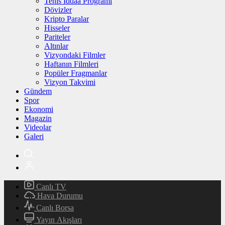
Tenis İddaa Programı
Dövizler
Kripto Paralar
Hisseler
Pariteler
Altınlar
Vizyondaki Filmler
Haftanın Filmleri
Popüler Fragmanlar
Vizyon Takvimi
Gündem
Spor
Ekonomi
Magazin
Videolar
Galeri
Canlı TV
Hava Durumu
Canlı Borsa
Yayın Akışları