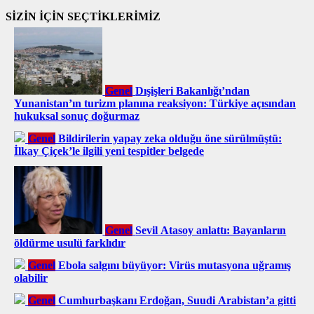
SİZİN İÇİN SEÇTİKLERİMİZ
Genel
Dışişleri Bakanlığı’ndan
Yunanistan’ın turizm planına reaksiyon: Türkiye açısından
hukuksal sonuç doğurmaz
Genel
Bildirilerin yapay zeka olduğu öne sürülmüştü:
İlkay Çiçek’le ilgili yeni tespitler belgede
Genel
Sevil Atasoy anlattı: Bayanların
öldürme usulü farklıdır
Genel
Ebola salgını büyüyor: Virüs mutasyona uğramış
olabilir
Genel
Cumhurbaşkanı Erdoğan, Suudi Arabistan’a gitti