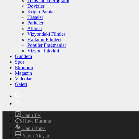
Tenis İddaa Programı
Dövizler
Kripto Paralar
Hisseler
Pariteler
Altınlar
Vizyondaki Filmler
Haftanın Filmleri
Popüler Fragmanlar
Vizyon Takvimi
Gündem
Spor
Ekonomi
Magazin
Videolar
Galeri
Canlı TV
Hava Durumu
Canlı Borsa
Yayın Akışları