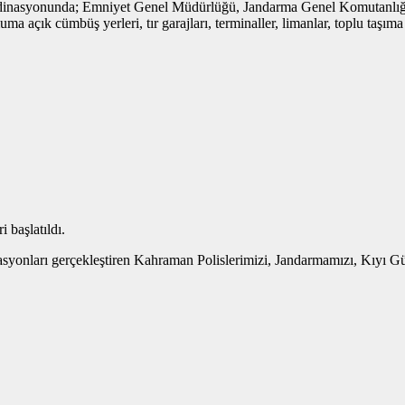
ordinasyonunda; Emniyet Genel Müdürlüğü, Jandarma Genel Komutanlığ
a açık cümbüş yerleri, tır garajları, terminaller, limanlar, toplu taşıma
 başlatıldı.
syonları gerçekleştiren Kahraman Polislerimizi, Jandarmamızı, Kıyı Gü