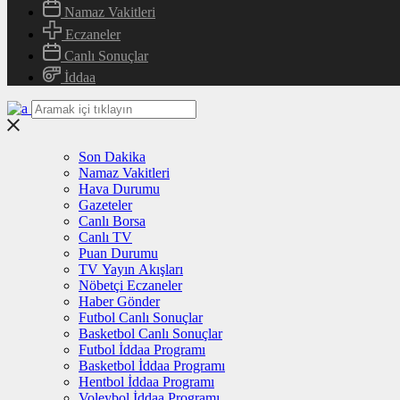
Namaz Vakitleri
Eczaneler
Canlı Sonuçlar
İddaa
Son Dakika
Namaz Vakitleri
Hava Durumu
Gazeteler
Canlı Borsa
Canlı TV
Puan Durumu
TV Yayın Akışları
Nöbetçi Eczaneler
Haber Gönder
Futbol Canlı Sonuçlar
Basketbol Canlı Sonuçlar
Futbol İddaa Programı
Basketbol İddaa Programı
Hentbol İddaa Programı
Voleybol İddaa Programı