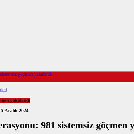
istemsiz göçmen yakalandı
leri
çmen yakalandı
15 Aralık 2024
asyonu: 981 sistemsiz göçmen 