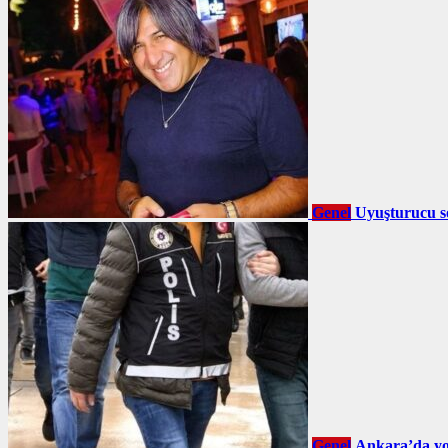
Genel
Uyuşturucu so
Genel
Ankara’da yol