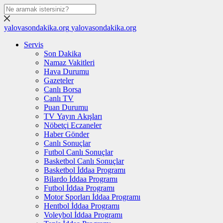
yalovasondakika.org
yalovasondakika.org
Servis
Son Dakika
Namaz Vakitleri
Hava Durumu
Gazeteler
Canlı Borsa
Canlı TV
Puan Durumu
TV Yayın Akışları
Nöbetçi Eczaneler
Haber Gönder
Canlı Sonuçlar
Futbol Canlı Sonuçlar
Basketbol Canlı Sonuçlar
Basketbol İddaa Programı
Bilardo İddaa Programı
Futbol İddaa Programı
Motor Sporları İddaa Programı
Hentbol İddaa Programı
Voleybol İddaa Programı