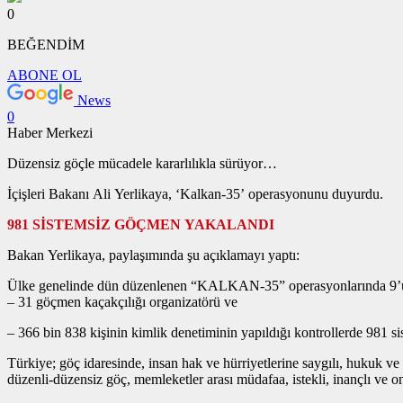
0
BEĞENDİM
ABONE OL
News
0
Haber Merkezi
Düzensiz göçle mücadele kararlılıkla sürüyor…
İçişleri Bakanı Ali Yerlikaya, ‘Kalkan-35’ operasyonunu duyurdu.
981 SİSTEMSİZ GÖÇMEN YAKALANDI
Bakan Yerlikaya, paylaşımında şu açıklamayı yaptı:
Ülke genelinde dün düzenlenen “KALKAN-35” operasyonlarında 9’u y
– 31 göçmen kaçakçılığı organizatörü ve
– 366 bin 838 kişinin kimlik denetiminin yapıldığı kontrollerde 981 
Türkiye; göç idaresinde, insan hak ve hürriyetlerine saygılı, hukuk
düzenli-düzensiz göç, memleketler arası müdafaa, istekli, inançlı ve o