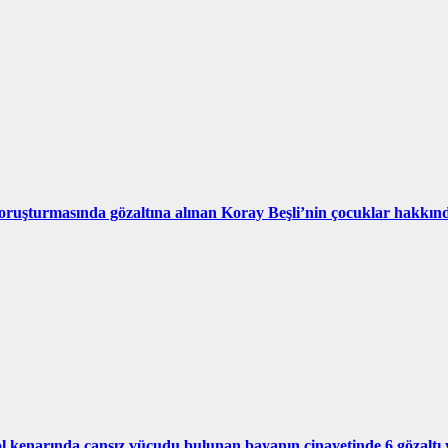
ruşturmasında gözaltına alınan Koray Beşli’nin çocuklar hakkındak
 kenarında cansız vücudu bulunan bayanın cinayetinde 6 gözaltı 