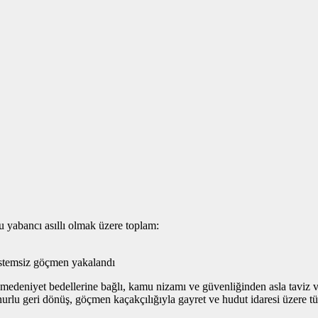
abancı asıllı olmak üzere toplam:
sistemsiz göçmen yakalandı
 ve medeniyet bedellerine bağlı, kamu nizamı ve güvenliğinden asla ta
nurlu geri dönüş, göçmen kaçakçılığıyla gayret ve hudut idaresi üzere tü