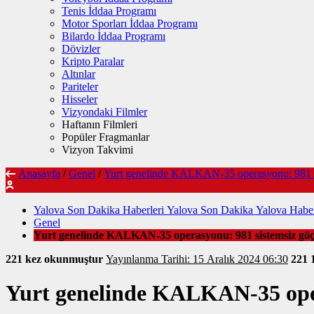
Tenis İddaa Programı
Motor Sporları İddaa Programı
Bilardo İddaa Programı
Dövizler
Kripto Paralar
Altınlar
Pariteler
Hisseler
Vizyondaki Filmler
Haftanın Filmleri
Popüler Fragmanlar
Vizyon Takvimi
Anasayfa
/
Genel
/
Yurt genelinde KALKAN-35 operasyonu: 981 s
Yalova Son Dakika Haberleri Yalova Son Dakika Yalova Haber
Genel
Yurt genelinde KALKAN-35 operasyonu: 981 sistemsiz gö
221 kez okunmuştur
Yayınlanma Tarihi: 15 Aralık 2024 06:30
221
Yurt genelinde KALKAN-35 oper