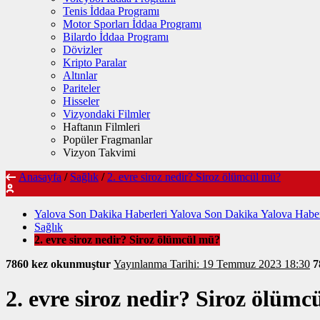
Tenis İddaa Programı
Motor Sporları İddaa Programı
Bilardo İddaa Programı
Dövizler
Kripto Paralar
Altınlar
Pariteler
Hisseler
Vizyondaki Filmler
Haftanın Filmleri
Popüler Fragmanlar
Vizyon Takvimi
Anasayfa
/
Sağlık
/
2. evre siroz nedir? Siroz ölümcül mü?
Yalova Son Dakika Haberleri Yalova Son Dakika Yalova Haber
Sağlık
2. evre siroz nedir? Siroz ölümcül mü?
7860 kez okunmuştur
Yayınlanma Tarihi: 19 Temmuz 2023 18:30
7
2. evre siroz nedir? Siroz ölüm