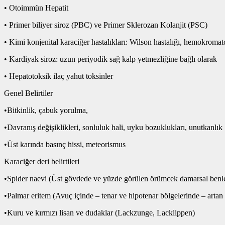
• Otoimmün Hepatit
• Primer biliyer siroz (PBC) ve Primer Sklerozan Kolanjit (PSC)
• Kimi konjenital karaciğer hastalıkları: Wilson hastalığı, hemokromatoz,
• Kardiyak siroz: uzun periyodik sağ kalp yetmezliğine bağlı olarak
• Hepatotoksik ilaç yahut toksinler
Genel Belirtiler
•Bitkinlik, çabuk yorulma,
•Davranış değişiklikleri, sonluluk hali, uyku bozuklukları, unutkanlık
•Üst karında basınç hissi, meteorismus
Karaciğer deri belirtileri
•Spider naevi (Üst gövdede ve yüzde görülen örümcek damarsal benlerd
•Palmar eritem (Avuç içinde – tenar ve hipotenar bölgelerinde – artan 
•Kuru ve kırmızı lisan ve dudaklar (Lackzunge, Lacklippen)