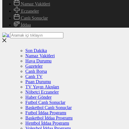
Namaz Vakitleri
Eczaneler
Canlı Sonuçlar
İddaa
Son Dakika
Namaz Vakitleri
Hava Durumu
Gazeteler
Canlı Borsa
Canlı TV
Puan Durumu
TV Yayın Akışları
Nöbetçi Eczaneler
Haber Gönder
Futbol Canlı Sonuçlar
Basketbol Canlı Sonuçlar
Futbol İddaa Programı
Basketbol İddaa Programı
Hentbol İddaa Programı
Voleybol İddaa Programı