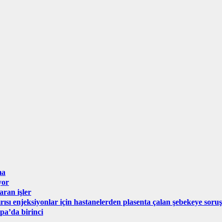
ma
yor
aran işler
ırısı enjeksiyonlar için hastanelerden plasenta çalan şebekeye sor
pa’da birinci