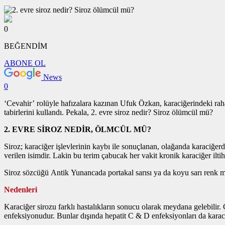
0
BEĞENDİM
ABONE OL
News
0
‘Cevahir’ rolüyle hafızalara kazınan Ufuk Özkan, karaciğerindeki rah
tabirlerini kullandı. Pekala, 2. evre siroz nedir? Siroz ölümcül mü?
2. EVRE SİROZ NEDİR, ÖLMCÜL MÜ?
Siroz; karaciğer işlevlerinin kaybı ile sonuçlanan, olağanda karaciğe
verilen isimdir. Lakin bu terim çabucak her vakit kronik karaciğer iltiha
Siroz sözcüğü Antik Yunancada portakal sarısı ya da koyu sarı renk ma
Nedenleri
Karaciğer sirozu farklı hastalıkların sonucu olarak meydana gelebilir. 
enfeksiyonudur. Bunlar dışında hepatit C & D enfeksiyonları da karac