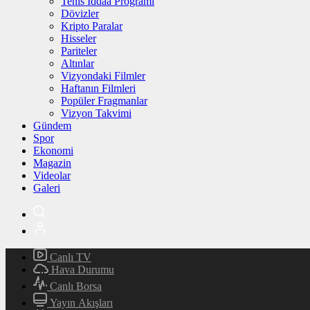
Tenis İddaa Programı
Dövizler
Kripto Paralar
Hisseler
Pariteler
Altınlar
Vizyondaki Filmler
Haftanın Filmleri
Popüler Fragmanlar
Vizyon Takvimi
Gündem
Spor
Ekonomi
Magazin
Videolar
Galeri
Canlı TV
Hava Durumu
Canlı Borsa
Yayın Akışları