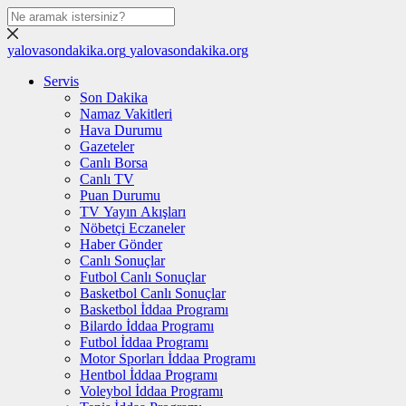
yalovasondakika.org
yalovasondakika.org
Servis
Son Dakika
Namaz Vakitleri
Hava Durumu
Gazeteler
Canlı Borsa
Canlı TV
Puan Durumu
TV Yayın Akışları
Nöbetçi Eczaneler
Haber Gönder
Canlı Sonuçlar
Futbol Canlı Sonuçlar
Basketbol Canlı Sonuçlar
Basketbol İddaa Programı
Bilardo İddaa Programı
Futbol İddaa Programı
Motor Sporları İddaa Programı
Hentbol İddaa Programı
Voleybol İddaa Programı