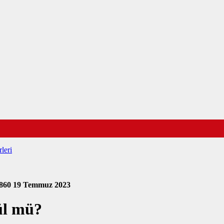
leri
860
19 Temmuz 2023
cül mü?