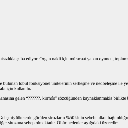
atsızlıkla çaba ediyor. Organ nakli için müracaat yapan oyuncu, toplum
rde bulunan lobül fonksiyonel ünitelerinin sertleşme ve nedbeleşme ile 
bı için kullanılır.
nasına gelen “??????, kirrhós” sözcüğünden kaynaklanmakla birlikte bir
Gelişmiş ülkelerde görülen sirozların %50’sinin sebebi alkol bağımlılığıd
iğer sirozuna sebep olmaktadır. Öbür nedenler aşağıdaki üzeredir: