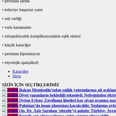
• persistan sarılık
• tedaviye başarısız yanıt
• asit varliği
• varis kanamaları
• nöropsikiyatrik komplikasyonlarin eşlik etmesi
• küçük karaciğer
• persistan hipotansyon
• etiyolojik ajan(alkol)
Karaciğer
Siroz
SİZİN İÇİN SEÇTİKLERİMİZ
Sağlık
Bakan Memişoğlu’ndan sağlık yatırımlarına ait açıkla
Sağlık
Diyet yapanların beklediği teknoloji: Nefesinizden ölçü
Sağlık
Oytun Erbaş: Zayıflama iğneleri kar ziyan oranına naz
Sağlık
Pakistan’da insan plasentası kaçakçılığı: Yaşlanma ayk
Sağlık
Op. Dr. Aziz Sarohan ‘obezite’yi anlattı: Türkiye, Avru
Sağlık
Kronik sırt ağrısı yalnızca sırtın sorunu olmayabilir