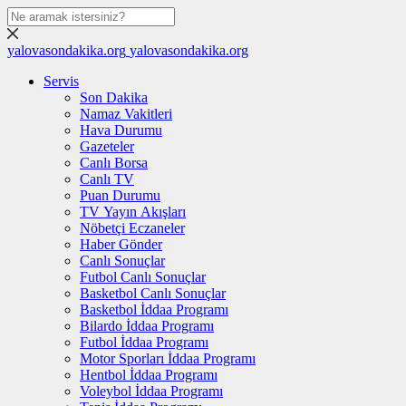
yalovasondakika.org
yalovasondakika.org
Servis
Son Dakika
Namaz Vakitleri
Hava Durumu
Gazeteler
Canlı Borsa
Canlı TV
Puan Durumu
TV Yayın Akışları
Nöbetçi Eczaneler
Haber Gönder
Canlı Sonuçlar
Futbol Canlı Sonuçlar
Basketbol Canlı Sonuçlar
Basketbol İddaa Programı
Bilardo İddaa Programı
Futbol İddaa Programı
Motor Sporları İddaa Programı
Hentbol İddaa Programı
Voleybol İddaa Programı