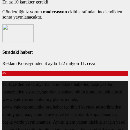
En az 10 karakter gerekli
Gönderdiğiniz yorum
moderasyon
ekibi tarafından incelendikten
sonra yayınlanacaktır.
Sıradaki haber:
Reklam Konseyi’nden 4 ayda 122 milyon TL ceza
Türkiye'den ve Dünya’dan son dakika haberler, köşe yazıları,
magazinden siyasete, spordan seyahate bütün konuların tek adresi
www.yalovasondakika.org platformunda;
www.yalovasondakika.org haber içerikleri kaynak gösterilmeden
alıntı yapılamaz, kanuna aykırı ve izinsiz olarak kopyalanamaz,
başka yerde yayınlanamaz. Aykırı işlem yapan kişi/kişiler için yasal
başvuru hakkı saklı tutulmaktadır. www.yalovasondakika.org tercih