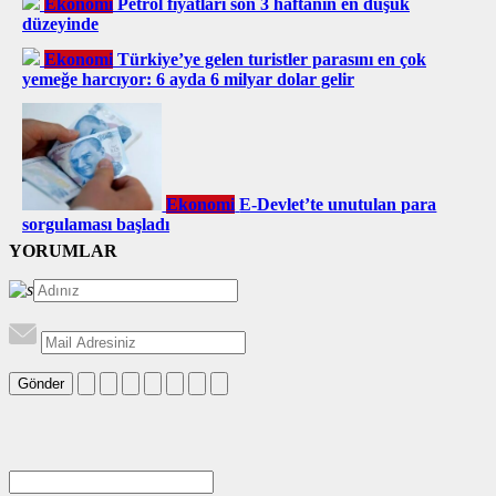
Ekonomi
Petrol fiyatları son 3 haftanın en düşük
düzeyinde
Ekonomi
Türkiye’ye gelen turistler parasını en çok
yemeğe harcıyor: 6 ayda 6 milyar dolar gelir
Ekonomi
E-Devlet’te unutulan para
sorgulaması başladı
YORUMLAR
Gönder