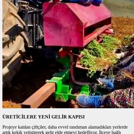
ÜRETİCİLERE YENİ GELİR KAPISI
Projeye katılan çiftçiler, daha evvel randıman alamadıkları yerlerde
artık kekik yetiştirerek gelir elde etmeyi hedefliyor. İlçeye bağlı