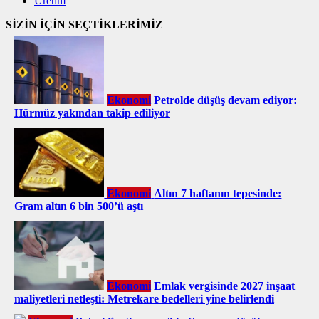
Üretim
SİZİN İÇİN SEÇTİKLERİMİZ
Ekonomi
Petrolde düşüş devam ediyor:
Hürmüz yakından takip ediliyor
Ekonomi
Altın 7 haftanın tepesinde:
Gram altın 6 bin 500’ü aştı
Ekonomi
Emlak vergisinde 2027 inşaat
maliyetleri netleşti: Metrekare bedelleri yine belirlendi