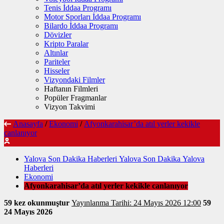
Tenis İddaa Programı
Motor Sporları İddaa Programı
Bilardo İddaa Programı
Dövizler
Kripto Paralar
Altınlar
Pariteler
Hisseler
Vizyondaki Filmler
Haftanın Filmleri
Popüler Fragmanlar
Vizyon Takvimi
Anasayfa
/
Ekonomi
/
Afyonkarahisar’da atıl yerler kekikle
canlanıyor
Yalova Son Dakika Haberleri Yalova Son Dakika Yalova
Haberleri
Ekonomi
Afyonkarahisar’da atıl yerler kekikle canlanıyor
59 kez okunmuştur
Yayınlanma Tarihi: 24 Mayıs 2026 12:00
59
24 Mayıs 2026