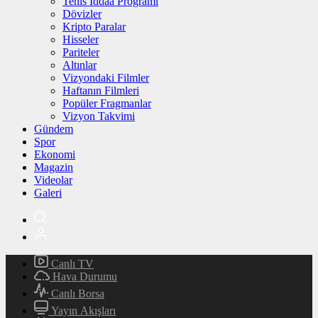
Tenis İddaa Programı
Dövizler
Kripto Paralar
Hisseler
Pariteler
Altınlar
Vizyondaki Filmler
Haftanın Filmleri
Popüler Fragmanlar
Vizyon Takvimi
Gündem
Spor
Ekonomi
Magazin
Videolar
Galeri
Canlı TV
Hava Durumu
Canlı Borsa
Yayın Akışları