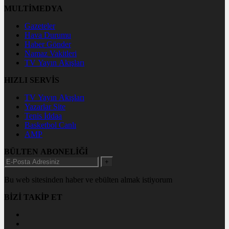
MULTİMEDYA
Gazeteler
Hava Durumu
Haber Gönder
Namaz Vakitleri
TV Yayın Akışları
HIZLI SERVİS
TV Yayın Akışları
Yazarlar Site
Tenis İddaa
Basketbol Canlı
AMP
BÜLTEN ABONELİĞİ
+
Bu web sitesinden haber ve ebülten almak istiyorum
BİZİ TAKİP ET